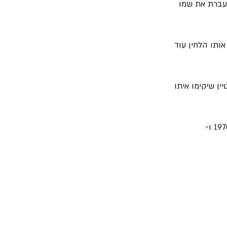
ם עברת את שמו 
ותו הלחין עוד 
יין שיקימו איתו 
5. בין התוכניות להן היה שותף במהלך שירותו הצבאי היתה "בהיאחזות הנח"ל בסיני" משנת 1970 ו- 