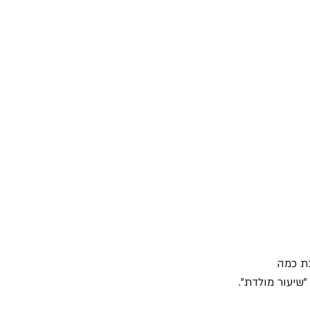
בת כמה 
שיעור מולדת".