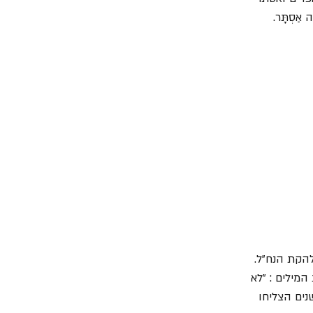
ַסְתָּר.
להקת הנח"ל. 
מילים : "לא 
ים הצליחו 