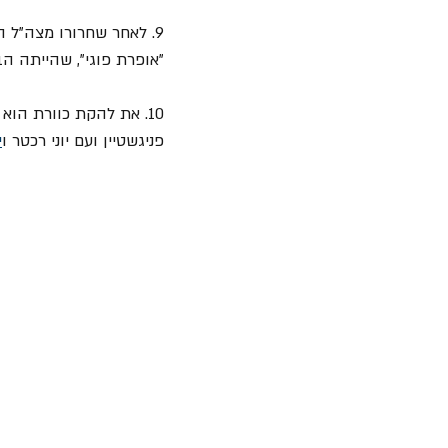
9. לאחר שחרורו מצה"ל
"אופרת פוגי", שהייתה ה
10. את להקת כוורת הוא הקים בשנת 1973 יחד עם חבריו לנח"ל 
פניגשטיין ועם יוני רכטר ו
י