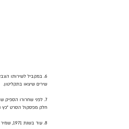
6. במקביל לשירותו הצבאי הוא הקים יחד עם 
שירים שיצאו בתקליטון.
7. לפני שחרורו הספיק ש
חלק מפסקול הסרט "כץ וקרסו
8. עוד בשנת 1971, שמיר הלחין את השיר "במדינת התפוז" שהופיע באלבום "סבתא רבקה" של רבקה זוהר.