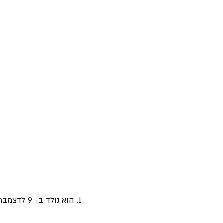
1. הוא נולד ב- 9 לדצמבר 1951 בסיביר שבברית המועצות, בשם יפים "פימה" שמוּקלר.