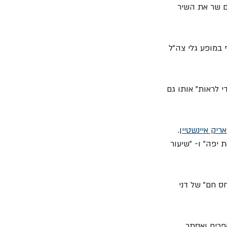
בל הזמר והפזמון, שם שר את השיר 
תף במופע גלי צה"ל 
כדי לראות" אותו גם 
אריק איינשטיין
. 
 יפה" ו- "שיעור 
יחס חם" של דני 
 "אפרים ואסתר 