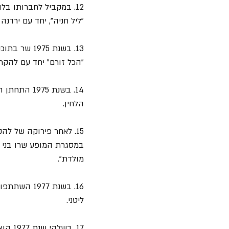
"ליל חניה", יחד עם ירדנה 
13. בשנת 75
"הכל זורם" יחד עם להקת
14. בשנת 75
הלחין.
15. לאחר פירוקה של להקת "כוורת" היו שמיר ואשתו חלק מהמופע "אנשים אוהבים לשיר" של 
במסגרת המופע שרו בני הז
מולדת".
16. בשנת 77
ליטני.
17. ב