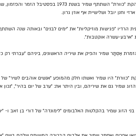
12. במקביל לחברותו בלהקת "כוורת" השתתף שמיר בשנת 1973 בפסטי
ארזי וחנן יובל ושלישיית אף אוזן גרון.
19 שר בתוכנית הרדיו "פגישות מוזיקליות" את "ימים לבנים" ובאותה שנה השת
 "ארבע-עשרה אוקטבות".
19 התחתן הזמרת אַסְתָּר שמיר והפיק את שיריה הראשונים, ביניהם "עברתי רק 
וג שמיר גם את שיריהם, ובין היתר את: "ערב של יום בהיר", "נכון את
19 השתתפו בני הזוג שמיר בהקלטות האלבומים "לימונדה" של דורי בן זאב ו- "
שלהי שנת 1977 הוציאו אפרים ואַסְתָּר שמיר את אלבום הבכורה המשותף שלהם בשם