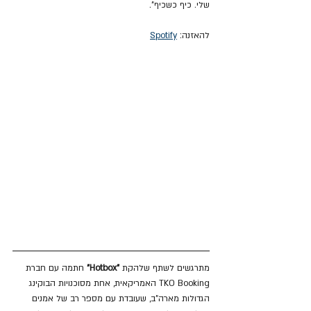
שלי. כיף כשכיף".
להאזנה: 
Spotify
מתרגשים לשתף שלהקת 
"Hotbox"
 חתמה עם חברת 
TKO Booking האמריקאית, אחת מסוכנויות הבוקינג 
הגדולות מארה"ב, שעובדת עם מספר רב של אמנים 