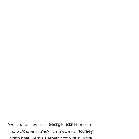
הגיטריסט 
George Tickner
 שהיה גיטריסט הקצב של 
"
Journey
" ובין מקימיה הלך לעולמו והוא בן 76. טיקנר 
שהובא על ידי מנהלה Herbie Herbert, שיחק תפקיד 