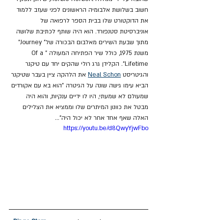
חשוב בשלושת אלבומיה הראשונים לפני שעזב ללמוד 
את הדוקטורט שלו בבית הספר לרפואה של 
אוניברסיטת סטנפורד. הוא היה שותף לכתיבת שלושה 
מתוך שבעת השירים מאלבום הבכורה של" Journey" 
משנת 1975, כולל שיר הפתיחה המעולה "Of a 
Lifetime". הקלידן גרג רולי שהקים יחד עם טיקנר 
והגיטריסט 
Neal Schon
 את הלהקה ציין בעבר שטיקנר 
הביא עימו גישה שונה על הגיטרה "הוא בא עם אקורדים 
שמעולם לא שמעתי, היו לו ידיים ענקיות, והוא היה 
מבטל את כוונון המיתרים שלו וממציא את הצלילים 
האלה שאף אחד אחר לא יכול היה"...
https://youtu.be/d8QwyYjwFbo