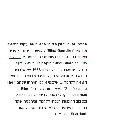
תפתחו יומנים, "רייבן מיוזיק" מביאים את ענקית המטאל 
מגרמניה "
Blind Guardian
" להופעה ברידינג תל אביב 
ומאתיים הכרטיסים הראשונים למופע נמכרים 
במבצע 
כאן
. "Blind Guardian" הוקמה בשנת 1985 בעיר 
קרפלד שבמערב גרמניה. בשנת 1988 יצא אלבומה 
המלא הראשון של הלהקה "Battalons of Fear" ומאז 
הוציאה הלהקה 12 אלבומי אולפן האחרון שבהם "The 
God Machine" שיצא בשנה שעברה. "Blind 
Guardian" ביקרה לראשונה בישראל בשנת 2017 
ובסיבוב ההופעות הנוכחי הלהקה שמחממת אותה 
בהופעות באירופה היא לא אחרת מאשר להקת 
"
Scardust
" הישראלית.