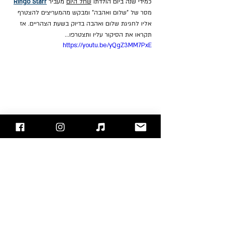
כמידי שנה ביום הולדתו 
שחל היום
 מעביר 
Ringo Starr
מסר של "שלום ואהבה" ומבקש מהמעריצים להצטרף 
אליו לחגיגת שלום ואהבה בדיוק בשעת הצהריים. אז 
תקראו את הסיקור עליו ותצטרפו...
https://youtu.be/yQgZ3MM7PxE
אירועי השבוע בשיתוף 
"Rocking Israel"