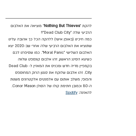
להקת "
Nothing But Thieves
" מוציאה את האלבום 
הרביעי שלה "Dead Club City"!!
כמה חיכינו (באופן אישי) ללהקה הכל כך אהובה עלינו 
שתוציא את האלבום הרביעי שלה אחרי שב-2020 יצא 
האלבום השלישי "Moral Panic". כמו שסיפרנו לכם 
כשיצא הסינג הראשון, זהו אלבום קונספט שלווה 
בקמפיין מדיה חדש ומכניס את המאזין ל-Dead Club 
City. זהו אלבום שלוקח את סגנון הרוק המחוספס 
והפופי, משלב אותום עם אלמנטים אלקטרונים משנות 
ה-80 וכמובן חתימת קולו של הסולן Conor Mason.
להאזנה: 
Spotify