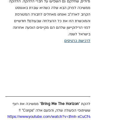
גדולים, שחלקם גם השפיעו על חברי הלהקה. הלהקה 
ממשיכה לפרק הבא שלה כשהיא עוברת באוגוסט 
הקרוב לארה"ב ואנחנו מאחלים לחבורה המטורפת 
והמוכשרת הזו את כל ההצלחה שבעולם!! חודשיים 
לפני הרילוקיישן שלהם הם מקיימים הופעה אחרונה 
בישראל לשנה.
לרכישת כרטיסים
להקת "
Bring Me The Horizon
" ממשיכה את רצף 
ששיתופי הפעולה שלה, והפעם אלה "Corps" !!
https://www.youtube.com/watch?v=1fmh-xCuCf4