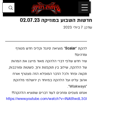
חדשות השבוע במוזיקה 02.07.23
עודכן:
7 ביולי 2023
להקת "
Scalar
" מוציאה סינגל וקליפ חדש מטורף 
ומדהים!!
שיר חדש שלפי דברי הלהקה מאוד מייצג את המהות 
של הלהקה, שילוב בין תוקפנות ורוך, פשטות ומורכבות, 
תקווה ופחד ולכל הדבר המופלא הזה מצטרף אורח 
אהוב עלינו ועל הלהקה במיוחד רן ירושלמי מלהקת 
"Wlakways".
אנחנו מצפים ומחכים לעוד דברים שתוציא הלהקה!!!
https://www.youtube.com/watch?v=INAtRwdL3GI