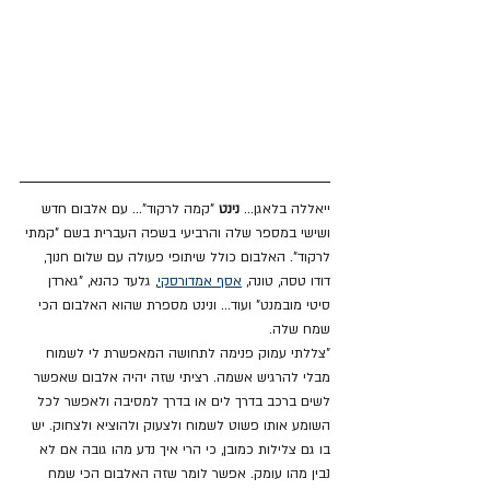
ייאללה בלאגן... 
נינט
 "קמה לרקוד"... עם אלבום חדש 
ושישי במספר שלה והרביעי בשפה העברית בשם "קמתי 
לרקוד". האלבום כולל שיתופי פעולה עם שלום חנוך, 
דודו טסה, טונה, 
אסף אמדורסקי
, גלעד כהנא, "גארדן 
סיטי מובמנט" ועוד... ונינט מספרת שהוא האלבום הכי 
שמח שלה. 
"צללתי עמוק פנימה לתחושה המאפשרת לי לשמוח 
מבלי להרגיש אשמה. רציתי שזה יהיה אלבום שאפשר 
לשים ברכב בדרך לים או בדרך למסיבה ולאפשר לכל 
השומע אותו פשוט לשמוח ולצעוק ולהוציא ולצחוק. יש 
בו גם צלילות כמובן, כי הרי איך נדע מהו גובה אם לא 
נבין מהו עומק. אפשר לומר שזה האלבום הכי שמח 