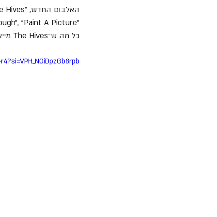
כל מה ש־The Hives מייצגת."
7-r4?si=VPH_N0iDpzGb8rpb