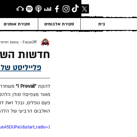
בית
סקירת אלבומים
סקירת אומנים
FaceOff - עימות חזיתי
חדשות השבוע ב
New Releases - 
להקת 
"I Prevail"
מאוד מצפים!! סולן הלה
פעם נופלים, ובכל זאת ל
האלבום הרביעי של הלהקה "Violent Nature" ייצא ב־19
eA5DUPsU&start_radio=1