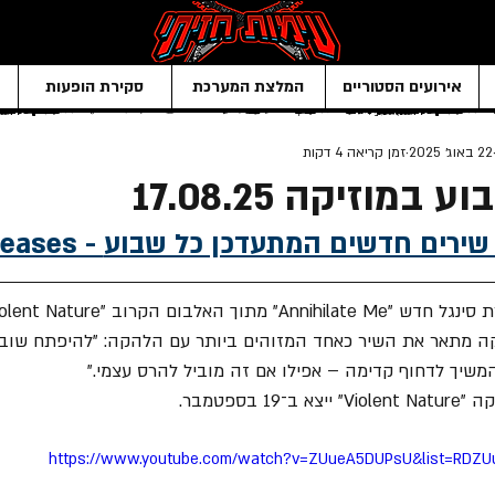
אירועים הסטוריים
המלצת המערכת
סקירת הופעות
22 באוג׳ 2025
זמן קריאה 4 דקות
מוזיקה 17.08.25
פלייליסט של שירים חדשים המתעדכן כל שבוע
קה מתאר את השיר כאחד המזוהים ביותר עם הלהקה: "להיפתח שוב ו
המשיך לדחוף קדימה – אפילו אם זה מוביל להרס עצמי."
 בספטמבר.
https://www.youtube.com/watch?v=ZUueA5DUPsU&list=RDZUu