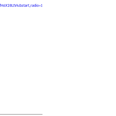
fH6X28LtV4&start_radio=1