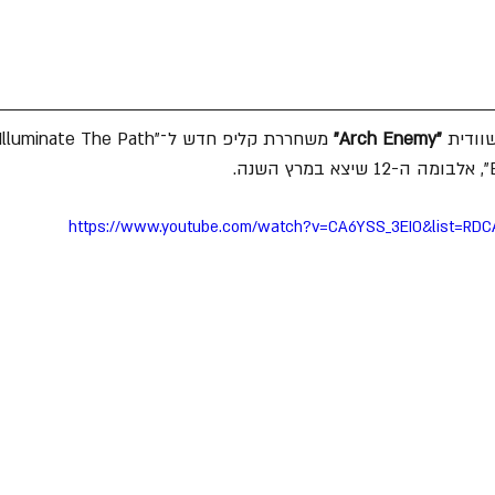
ודית 
"Arch Enemy"
https://www.youtube.com/watch?v=CA6YSS_3EI0&list=RDCA