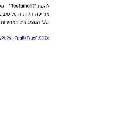
להקת "
Testament
A.I." המציג את המהירות והעוצמה המתופף החדש שלהם כריס דובאס.
vyPU?si=TpgllkfYgpFlSCZo