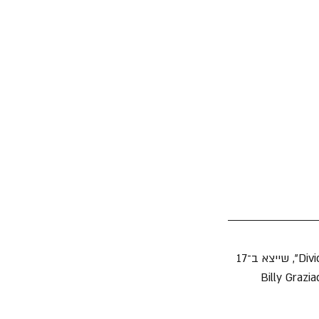
הסינגל החדש "Eyes On Six" שיצא השבוע הוא השלישי מתוך אלבום הקאמבק "Divided We Fall", שייצא ב־17 
2012, עם ההרכב המקורי כולו – Billy Graziadei, Evan 