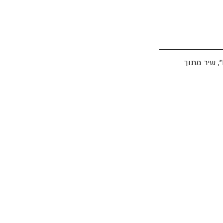
 משחררת קליפ חדש ל־"Illuminate The Path", שיר מתוך 