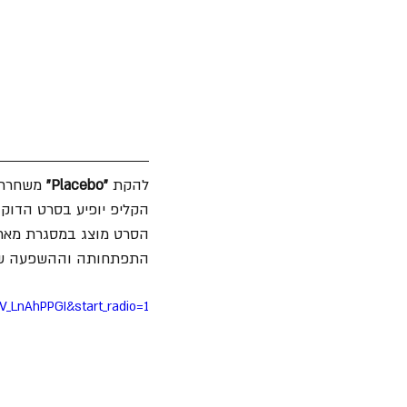
להקת 
"Placebo"
 משחררת השבוע ביצוע
הקליפ יופיע בסרט הדוקומנטרי החדש "is Search For Meaning
התפתחותה וההשפעה שלה
_LnAhPPGI&start_radio=1