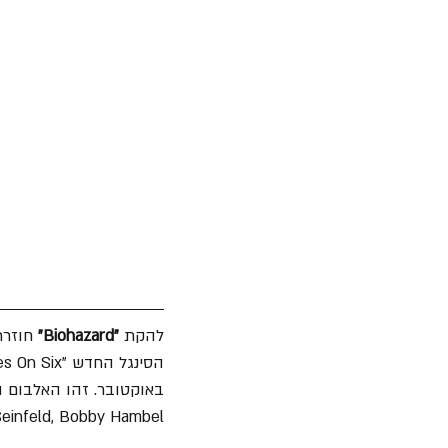
להקת 
"Biohazard"
 חוזרת
Seinfeld, Bobby Hambel ו־Danny Schuler – שחזרו להתאחד ב־022