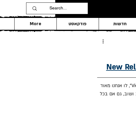
חדשות
פודקאסט
More
 משחררת סינגל חדש "Annihilate Me" מתוך האלבום הקרוב "Violent Nature", לו אנחנו מאוד 
שוב, גם אם בכל 