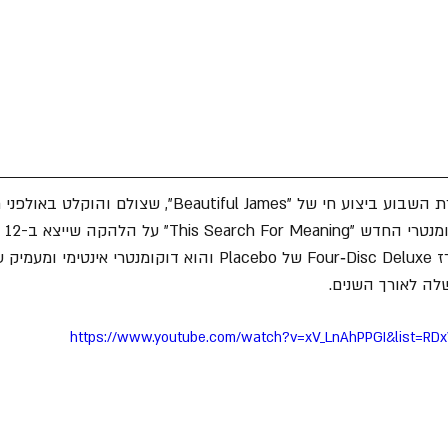
 חי של "Beautiful James", שצולם והוקלט באולפני Twickenham.
Th" על הלהקה שייצא ב-12 בספטמבר.
הסרט מוצג במסגרת מארז Four‑Disc Deluxe של Placebo והוא דוקומנטר
 לאורך השנים.
https://www.youtube.com/watch?v=xV_LnAhPPGI&list=RDxV