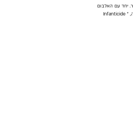
Para Bel". האלבום שייצא ב-10 באוקטובר. יחד עם האלבום 
מודיעה הלהקה על סיבוב הופעות ומוציאה את את אחד מהשירים האינטנסיביים שכתבו עד כה, "Infanticide 