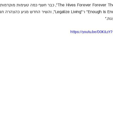
האלבום החדש, "The Hives Forever Forever The Hives", כבר חשף כמה ט
"Enough Is Enough", "Paint A Picture" ו־"Legalize Living", והשיר הח
https://youtu.be/D0KJLcY