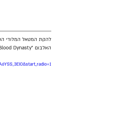
להקת המטאל המלודי השו
האלבום "Blood Dynasty", אלבומה ה-12 שיצא במרץ השנה.
6YSS_3EI0&start_radio=1