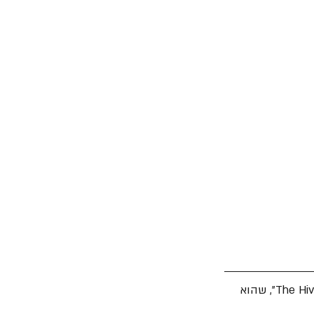
 שיתפה השבוע סינגל חדש וחגיגי בשם "The Hives Forever Forever The Hives", שהוא 