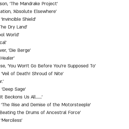
son, ‘The Mandrake Project’
ation, ‘Absolute Elsewhere’
 ‘Invincible Shield’
The Dry Land’
ool World’
cal’
ver, ‘Die Berge’
Healer’
se, ‘You Won’t Go Before You’re Supposed To’
 ‘Veil of Death! Shroud of Nite’
.’
 ‘Deep Sage’
It Beckons Us All…….’
 ‘The Rise and Demise of the Motorsteeple’
‘Beating the Drums of Ancestral Force’
‘Merciless’