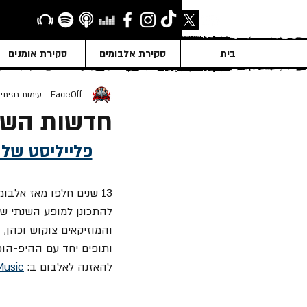
בית
סקירת אלבומים
סקירת אומנים
FaceOff - עימות חזיתי
חדשות השבוע ב
New Releases - 
13 שנים חלפו מאז אלבומה האחרון של 
והמוזיקאים צוקוש וכהן, 
ותופים יחד עם ההיפ-הופ
להאזנה לאלבום ב: 
Music