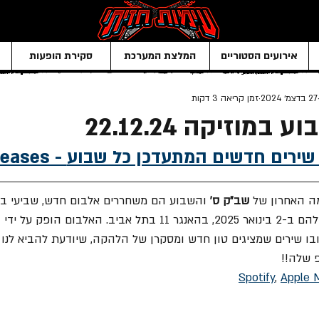
אירועים הסטוריים
המלצת המערכת
סקירת הופעות
27 בדצמ׳ 2024
זמן קריאה 3 דקות
מוזיקה 22.12.24
פלייליסט של שירים חדשים המתעדכן כל שבוע
שב"ק ס' 
והשבוע הם משחררים אלבום חדש, שביעי במ
להתכונן למופע השנתי שלהם ב-2 בינואר 2025, בהאנגר 11 בתל אביב. האלבום ה
ובו שירים שמציגים טון חדש ומסקרן של הלהקה, שיודעת להביא לנו 
 שלה!!
Spotify
, 
Apple 