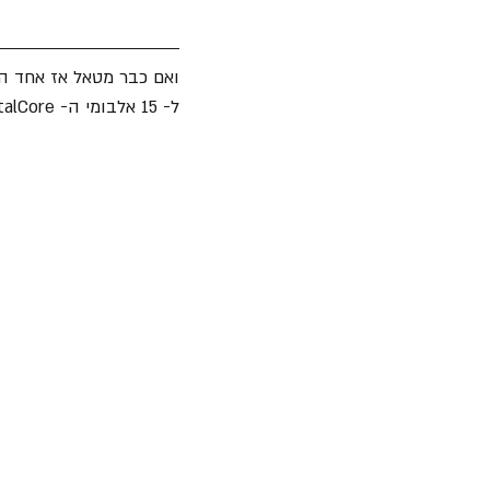
ואם כבר מטאל אז אחד התת-ז'אנרים האהו
ל- 15 אלבומי ה- MetalCore ו- HardCore של שנת 2024: