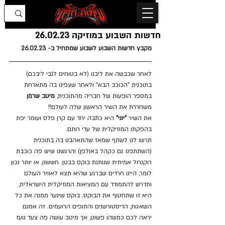
חדשות השבוע במוזיקה 26.02.23
מקבץ חדשות השבוע לשבוע שמתחיל ב- 26.02.23
לאחר שכבשה את ליבנו (לא בטוחים לגבי ליבכם) 
בתוכנית "הכוכב הבא" ולאחר שצפינו בה מתארחת 
במספר הופעות של חבריה מהתוכנית, 
מיטב שרמן
משחררת את השיר הראשון שלה לעולם!! 
את השיר 
"יוני"
 היא כתבה יחד עם קרן פלס ועומר יפת 
בהפקתו המוזיקלית של עדי רותם.
תרשו לנו לשתף שמאז שהתאהבנו בה בתוכנית 
(השתתפנו גם כקהל באולפן) והרגשנו שיש פה כוכבת 
רוקנרול אמיתית שנותנת בוקס בבטן. חששנו, או יותר נכון 
לומר, היינו חרדים שברגע שהיא תצא לאוויר העולם 
ותדרש להתמודד עם המציאות המוזיקלית הישראלית, 
היא זו שתחטוף את הבוקס. בוקס שינער ממנה את כל 
השאגות, הדיסטורשנים והתופים הרועמים. זה אמנם 
יראה לכם כמשהו פשוט, אך מיטב עושה פה צעד נועז 