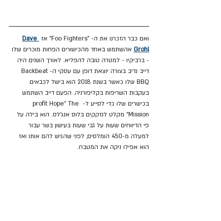
ואם כבר הזכרנו את ה- "Foo Fighters" אז 
Dave 
Grohl
 אהשתמש באחד מהכישורים הפחות מוכרים שלו 
- ברביקיו - למטרה טובה להפליא. לאורך השנים היה 
דייב נדיב בצורה יוצאת דופן עם עסקי ה-Backbeat 
BBQ שלו כאשר בשנת 2018 הוא בישל לכבאים 
בעקבות השריפות בקליפורניה. הפעם דייב השתמש 
בכישרים שלו כדי לסייע ל- profit Hope" The 
Mission" מקלט לנזקקים בלוס אנג'לס. הוא בילה על 
פי הדיווחים שעות על גבי שעות בעישון בשר עבור 
למעלה מ-450 הומלסים, לפני שהגיש להם אותו ואז 
הוא אפילו ניקה את המטבח.