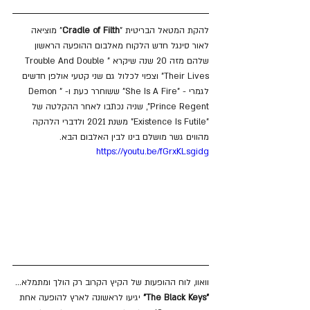
להקת המטאל הבריטית "
Cradle of Filth
" מוציאה 
לאור סינגל חדש הלקוח מאלבום ההופעה הראשון 
שלהם מזה 20 שנה שיקרא "Trouble And Double 
Their Lives" וצפוי לכלול גם שני קטעי אולפן חדשים 
לגמרי - "She Is A Fire" ששוחרר כעת ו- "Demon 
Prince Regent", שניה נכתבו לאחר ההקלטה של 
"Existence Is Futile" משנת 2021 ולדברי הלהקה 
מהווים גשר מושלם בינו לבין האלבום הבא. 
https://youtu.be/fGrxKLsgidg
וואוו, לוח ההופעות של הקיץ הקרוב רק הולך ומתמלא... 
"The Black Keys"
 יגיעו לראשונה לארץ להופעה אחת 