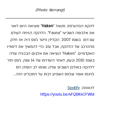
(Photo: Kerrang!)
להקת הפרוגרסיב מטאל "
Haken
" מוציאה היום לאור 
את אלבומה השביעי "Fauna". הלהקה הגיחה לעולם 
עם דמו  בשנת 2007. הקלידן פיטר ג'ונס היה אז חלק 
מההרכב של הלהקה, אבל עזב כדי להמשיך את לימודיו 
האקדמיים. "Haken" הוציאה את אלבום הבכורה שלה 
בשנת 2010 וכעת, לאחר היעדרות של 14 שנה, ג'ונס חזר 
ללהקה באולפן השביעי שלה, ושימו לב הסולן רוס 
ג'נינגס אומר שג'ונס השפיע רבות על התקליט הזה...
להאזנה: 
Spotify
https://youtu.be/4FQBK4CFWbI