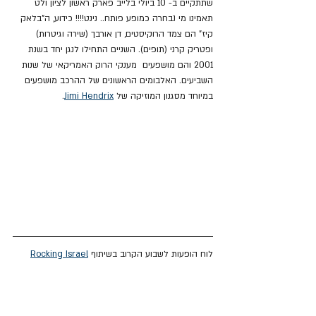
שתתקיים ב- 10 ביולי בלייב פארק ראשון לציון ולט 
תאמינו מי נבחרה כמופע פותח.. נינט!!!! כידוע, ה"בלאק 
קיז" הם צמד הרוקיסטים, דן אורבך (שירה וגיטרות) 
ופטריק קרני (תופים). השניים התחילו לנגן יחד בשנת 
2001 והם מושפעים  מענקי הרוק האמריקאי של שנות 
השביעים. האלבומים הראשונים של ההרכב מושפעים 
במיוחד מסגנון המוזיקה של 
Jimi Hendrix
.
לוח הופעות לשבוע הקרוב בשיתוף 
Rocking Israel