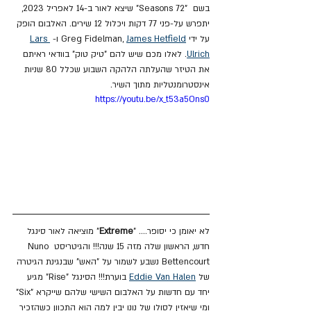
בשם  "72 Seasons" שיצא לאור ב-14 לאפריל 2023, 
יתפרש על-פני 77 דקות ויכלול 12 שירים. האלבום הופק 
על ידי Greg Fidelman, 
James Hetfield
 ו- 
Lars 
Ulrich
. לאלו מכם שיש להם "טיק טוק" בוודאי ראיתם 
את הטיזר שהעלתה הלהקה השבוע שכלל 80 שניות 
אינסטרומנטליות מתוך השיר.
https://youtu.be/x_t53a5Ons0
לא יאומן כי יסופר.... "
Extreme
" מוציאה לאור סינגל 
חדש, הראשון שלה מזה 15 שנה!!! והגיטריסט Nuno 
Bettencourt נשבע לשמור על "האש" שבנגינת הגיטרה 
של 
Eddie Van Halen
 בוערת!!! הסינגל "Rise" מגיע 
יחד עם חדשות על האלבום השישי שלהם שייקרא "Six" 
ומי שיאזין לסולו של נונו יבין למה הוא התכוון כשהזכיר 