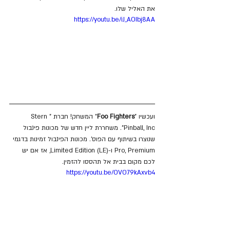
את האליל שלו.
https://youtu.be/iJ_AOIbj8AA
ועכשיו "
Foo Fighters
" המשחק! חברת "Stern 
Pinball, Inc". משחררת ליין חדש של מכונות פינבול 
שנוצרו בשיתוף עם הפוס'. מכונות הפינבול זמינות בדגמי 
Pro, Premium ו-Limited Edition (LE), אז אם יש 
לכם מקום בבית אל תהססו להזמין.
https://youtu.be/OVO79kAxvb4