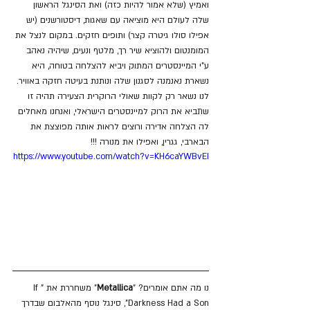
ואמיץ (שלא אמור להיות כזה) ואת הסינגל הראשון 
שלה לעולם היא מוציאה עם שאגות, דיסטורשנים (יש 
אפילו סולו גיטרה קצר) ותופים חזקים. במקום לנצל את 
המומנטום ולהוציא שיר רך, מלטף ונעים, שיהיה נאהב 
ע"י המיינסטרים המתוק ויביא להצלחה בטוחה, היא 
נשארת נאנמנה לסגנון שלה ונותנת בעיטה חזקה באוויר.
לנו נשאר רק לקוות שאולי הרוקרית הצעירה תהיה זו 
שתביא את הרוק למיינסטרים הישראלי, ואנחנו מאחלים 
לה הצלחה אדירה ורוצים לראות אותה מפוצצת את 
הבארבי, גגרין, ואפילו את מנורה !!!
https://www.youtube.com/watch?v=KH6caYWBvEI
נו מה אתם אומרים? "
Metallica
" משחררת את "If 
Darkness Had a Son", סינגל נוסף מהאלבום שבדרך 