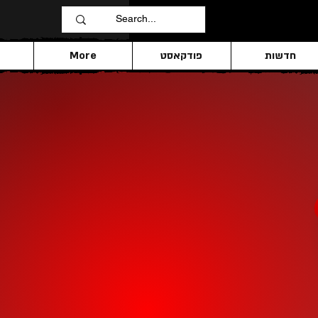
חדשות
פודקאסט
More