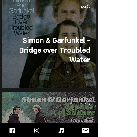
The Wiz
26 בינו׳
Simon & Garfunkel -
Bridge over Troubled
Water
17 בינו׳