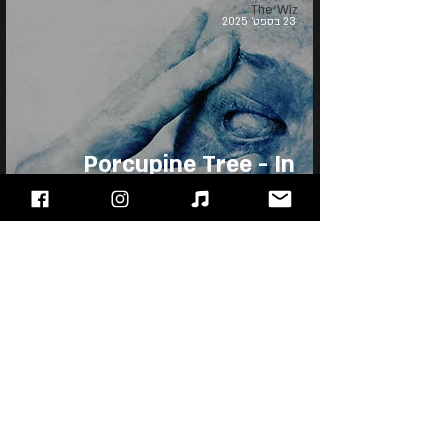
The Wiz
23 בספט׳ 2025
Porcupine Tree - In
Absentia
"עימות חזיתי" - מגזין הרוק של ישראל, בלוג מוזיקה
ופודקאסט!!