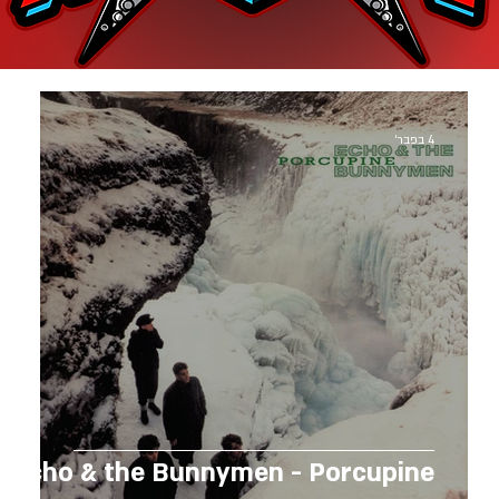
4 בפבר׳
Echo & the Bunnymen - Porcupine