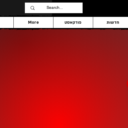
חדשות
פודקאסט
More