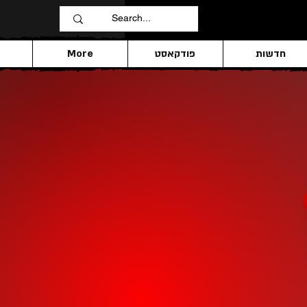
חדשות
פודקאסט
More