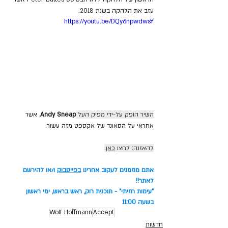
עזב את הלהקה בשנת 2018.
https://youtu.be/DQy6npwdwsY
השיר הופק על-ידי מפיק העל 
Andy Sneap
,
אשר 
אחראי על הסאונד של אקספט מזה עשור.
להאזנה: לחצו 
כאן
.
אתם מוזמנים לעקוב אחרינו 
בפייסבוק
 ו/או להירשם 
לאתר!!
"עימות חזיתי" - תוכנית רוק, ראש בראש, ימי ראשון 
בשעה 11:00
Wolf Hoffmann
Accept
חדשות