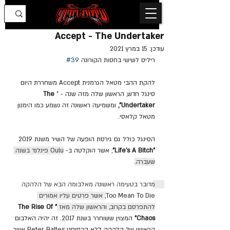
Accept - The Undertaker
עודכן:
15 במרץ 2021
ריליס לשישי בחסות הקורונה 
#39
להקת ההבי מטאל הגרמנית Accept משחררת היום 
סינגל חדש, הראשון שלה מזה שנה - "
The 
Undertaker", 
ומשמיעה ראשונה זה נשמע כמו הימנון 
מטאל קלאסי.
הסינגל כולל גם גירסת הופעה של השיר משנת 2019 
"Life's A Bitch"
, אשר הוקלטה ב-
Oulu פינלנד בשנה 
שעברה.
מדובר בטעימה ראשונה מאלבומה הבא של הלהקה 
Too Mean To Die
, אשר פרטים עליו אמורים 
להתפרסם בקרוב, והראשון שלה מאז 
"The Rise Of 
Chaos" 
המצוין ששוחרר בשנת 2017. זה יהיה האלבום 
הראשון של הלהקה ללא הבסיסט Peter Baltes
אשר 