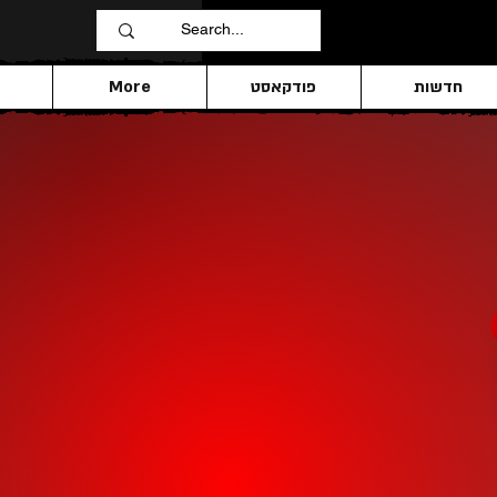
חדשות
פודקאסט
More