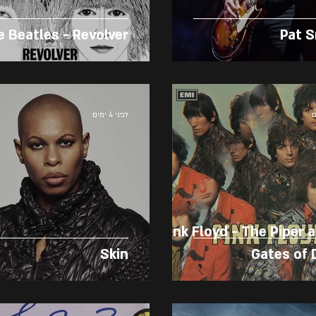
 Beatles - Revolver
Pat 
לפני 4 ימים
Pink Floyd - The Piper a
Skin
Gates of