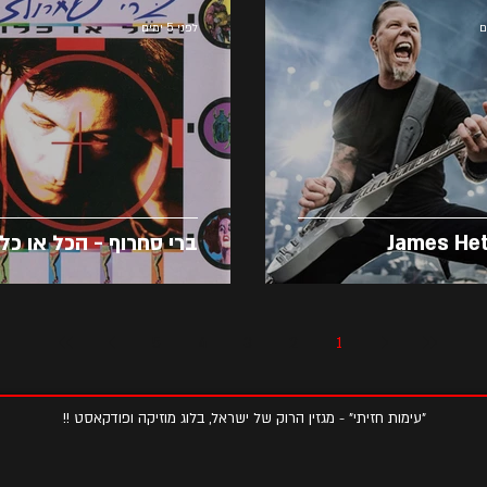
לפני 5 ימים
James Het
ברי סחרוף - הכל או כל
5
4
3
2
1
"עימות חזיתי" - מגזין הרוק של ישראל, בלוג מוזיקה ופודקאסט !!