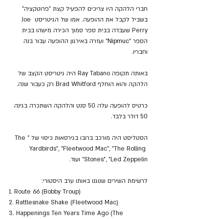
חברי הלהקה היו צריכים להפעיל קצת "פרוטקציה" 
בשביל לקבל את ההופעה. אמו של הגיטריסט Joe 
Perry שעבדה בבית ספר סמוך הכירה מישהו בבית 
הספר "
Nipmuc
" ועזרה באירגון ההופעה עבור בנה 
וחבריו.
באותה תקופה
Ray Tabano
 היה גיטריסט ה
קצב של 
הלהקה והוא הוח
לף Brad Whitford רק כעבור 
שנה.
כרטיס להופעה עלה 50 סנט והלהקה השתכרה בגינה 
50 דולר בלבד.
הסטליסט היה מורכב ברובו בגירסאות כיסוי של "The 
Yardbirds", "Fleetwood Mac", "The Rolling 
Stones", "Led Zeppelin" ועוד.
לרשימת השירים שנוגנו באותו ערב היסטורי:
1. Route 66 (Bobby Troup)
2. Rattlesnake Shake (Fleetwood Mac
)
3. Happenings Ten Years Time Ago (The 