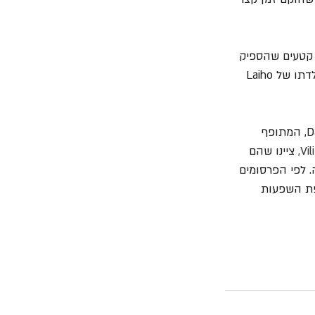
של Bodom After Midnight וכולל שלושה קטעים שהספיק 
Laiho להקליט לפני מותו. ה- EP שייקרא Paint the Sky With Blood הוקלט בפינלנד ארץ מולדתו של Laiho 
 ציינו שהם 
 לפי הפרסומים 
ת השפעות 