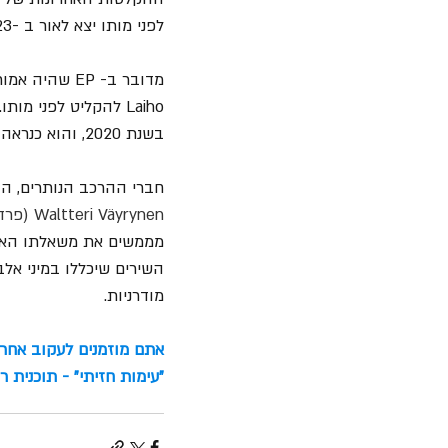
לפני מותו יצא לאור ב -23 באפריל דרך הלייבל Napalm Records.
בשנת 2020, והוא כנראה פיסת המוזיקה האחרונה שנקבל מהמוזיקאי המחונן הזה.
חברי ההרכב הנותרים, הגיטריסט ו
Waltteri Väyrynen (פרדייז לוסט), הבסיסט Mitja Toivonen (סנטה קרוז) והקלידן Vili Itäpelto,
מממשים את משאלתו האחר
השירים שיכללו במיני אל
מודרניות.
אתם מוזמנים לעקוב אחרינ
"עימות חזיתי" - תוכנית רו