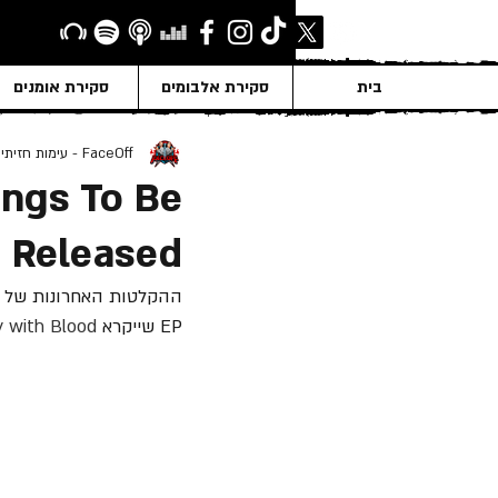
בית
סקירת אלבומים
סקירת אומנים
FaceOff - עימות חזיתי
ings To Be
Released
ההקלטות האחרונות של הסולן והגיטריסט 
EP שייקרא 
Paint the Sky with Blood 