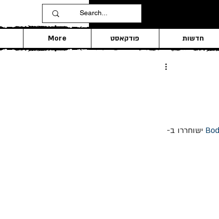
חדשות
פודקאסט
More
Bod
 ישוחררו ב- 