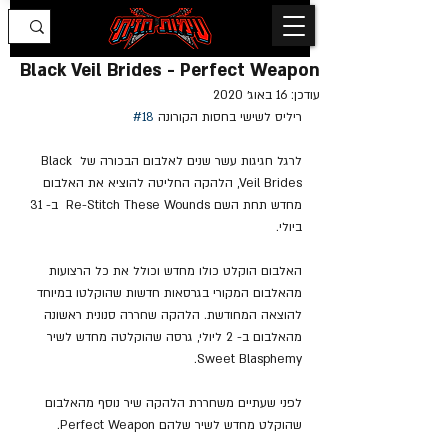
Black Veil Brides - Perfect Weapon
עודכן:
16 באוג׳ 2020
ריליס לשישי בחסות הקורונה 
#18
לרגל חגיגות עשר שנים לאלבום הבכורה של Black 
Veil Brides, הלהקה החליטה להוציא את האלבום 
מחדש תחת השם Re-Stitch These Wounds  ב- 31 
ביולי. 
האלבום הוקלט כולו מחדש וכולל את כל הרצועות 
מהאלבום המקורי בגרסאות חדשות שהוקלטו במיוחד 
להוצאה המחודשת. הלהקה שחררה סנונית ראשונה 
מהאלבום ב- 2 ליולי, גרסה שהוקלטה מחדש לשיר 
Sweet Blasphemy.
לפני שעתיים משחררת הלהקה שיר נוסף מהאלבום 
שהוקלט מחדש לשיר שלהם Perfect Weapon.