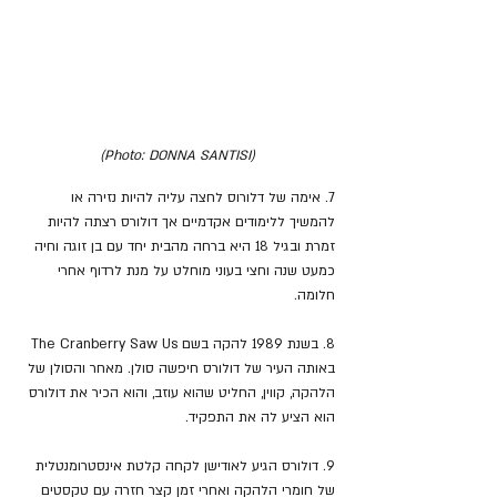
(Photo: DONNA SANTISI)
7. אימה של דלורוס לחצה עליה להיות נזירה או 
להמשיך ללימודים אקדמיים אך דולורס רצתה להיות 
זמרת ובגיל 18 היא ברחה מהבית יחד עם בן זוגה וחיה 
כמעט שנה וחצי בעוני מוחלט על מנת לרדוף אחרי 
חלומה.
8. בשנת 1989 להקה בשם The Cranberry Saw Us 
באותה העיר של דולורס חיפשה סולן. מאחר והסולן של 
הלהקה, קווין, החליט שהוא עוזב, והוא הכיר את דולורס 
הוא הציע לה את התפקיד.
9. דולורס הגיע לאודישן לקחה קלטת אינסטרומנטלית 
של חומרי הלהקה ואחרי זמן קצר חזרה עם טקסטים 