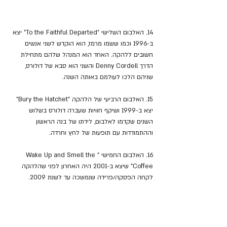
14. האלבום השלישי "To the Faithful Departed" יצא 
ב-1996 וכמו ששמו מרמז, הוא הוקדש לשני אנשים 
חשובים ללהקה. האחד הוא המנהל שלהם מתחילת 
הדרך Denny Cordell והשני הוא סבא של דולורס, 
שניהם הלכו לעולמם באותה השנה.
15. האלבום הרביעי של הלהקה "Bury the Hatchet" 
יצא ב-1999 ושיקף חוויות שעברה דולורס בשלוש 
השנים שקדמו לאלבום, לידתו של בנה הראשון 
וההתמודדות עם תופעות של לחץ וחרדה.
16. האלבום החמישי "Wake Up and Smell the 
Coffee" שיצא ב-2001 היה האחרון לפני שהלהקה 
לקחה הפסקה/פרידה שנמשכה עד לשנת 2009.