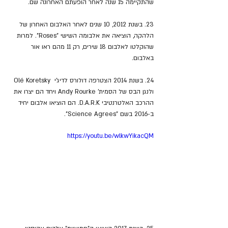
שהתקיימה 15 שנה לאחר הופעתם האחרונה שם.
23. בשנת 2012, 10 שנים לאחר האלבום האחרון של 
הלהקה, הוציאה את אלבומה השישי "Roses". למרות 
שהוקלטו לאלבום 18 שירים, רק 11 מהם ראו אור 
באלבום.
24. בשנת 2014 הצטרפה דולורס לדיג'י  Olé Koretsky 
ולנגן הבס של הסמית' Andy Rourke ויחד הם יצרו את 
ההרכב האלטרנטיבי D.A.R.K. הם הוציאו אלבום יחיד 
ב-2016 בשם "Science Agrees".
https://youtu.be/wlkwYikacQM