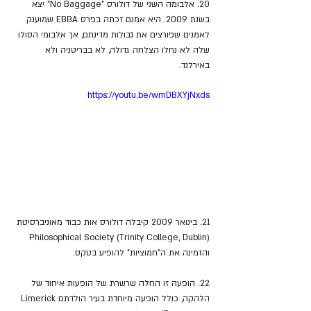
20. אלבומה השני של דולורס "No Baggage" יצא 
בשנת 2009. היא אמנם זכתה בפרס EBBA שמוענק 
לאמנים שפורצים את גבולות מדינתם, אך אלבומי הסולו 
שלה לא נחלו הצלחה גדולה, לא בבריטניה ולא 
באירלנד.
https://youtu.be/wmDBXYjNxds
21. בינואר 2009 קיבלה דולורס אות כבוד מאוניברסיטת 
Philosophical Society (Trinity College, Dublin) 
והזמינה את ה"חמוציות" להופיע בטקס.
22. הופעה זו החלה שרשרת של הופעות איחוד של 
הלהקה, כולל הופעה מיוחדת בעיר הולדתם Limerick 