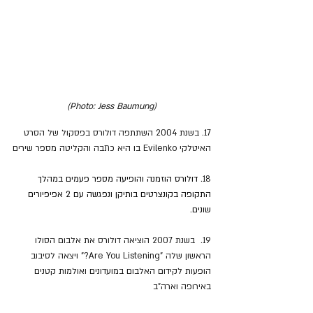
(Photo: Jess Baumung)
17. בשנת 2004 השתתפה דולורס בפסקול של הסרט 
האיטלקי Evilenko בו היא כתבה והקליטה מספר שירים
18. 
דולורס הוזמנה והופיעה מספר פעמים במהלך 
התקופה בקונצרטים בותיקן ונפגשה עם 2 אפיפיורים 
שונים.
19.  בשנת 2007 הוציאה דולורס את אלבום הסולו 
הראשון שלה "Are You Listening?" ויצאה לסיבוב 
הופעות לקידום האלבום במועדונים ואולמות קטנים 
באירופה וארה"ב