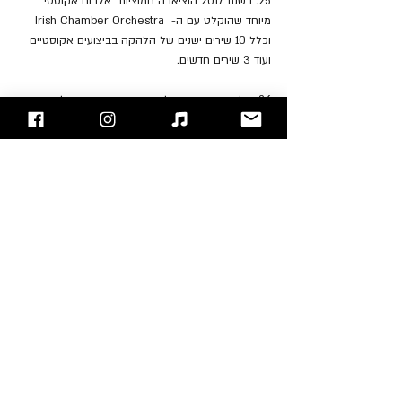
25. בשנת 2017 הוציאו ה"חמוציות" אלבום אקוסטי 
מיוחד שהוקלט עם ה-  Irish Chamber Orchestra 
וכלל 10 שירים ישנים של הלהקה בביצועים אקוסטיים 
ועוד 3 שירים חדשים.
26. הלהקה הכריזה על סיבוב הופעות מיוחד לתמיכת 
האלבום שכלל ליווי של תזמורת חיה אך מיד עם תחילת 
הסיבוב הוא הופסק בגלל בעיות רפואיות בהן לקתה 
דולורס.
27. מספר חודשים לארח מכן, ב-15 לינואר 2018 נמצאה 
דולורס ללא רוח חיים בבית מלון בלונדון. סיבת המוות 
שנקבעה הייתה טביעה באמבטיה כתוצאה משכרות.
28. לאחר מותה של דולורס החליטה הלהקה לקחת 
את החומרים שהוקלטו לפני מותה ולהוציא איתם את 
האלבום האחרון. באפריל 2019 יצא אלבומה האחרון 
של הלהקה בשם "In the End", השיר האחרון באלבום 
נושא את שם האלבום ומסמל את סופה של הלהקה.
30. בשנים האחרונות לפני מותה סבלה דולורס 