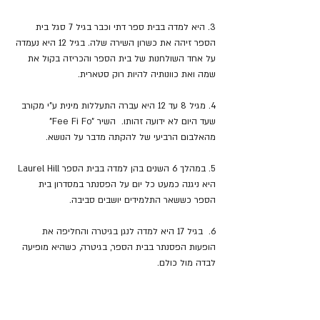
3. היא למדה בבית ספר דתי וכבר בגיל 7 סגל בית 
הספר זיהה את כשרון השירה שלה. בגיל 12 היא נעמדה 
על אחד השולחנות של בית הספר והכריזה בקול את 
שמה ואת כוונותיה להיות רוק סטארית.
4. מגיל 8 עד 12 היא עברה התעללות מינית ע"י מקורב 
שעד היום לא ידועה זהותו.  השיר "Fee Fi Fo" 
מהאלבום הרביעי של להקתה מדבר על הנושא.
5. במהלך 6 השנים בהן למדה בבית הספר Laurel Hill 
היא ניגנה כמעט כל יום על הפסנתר במסדרון בית 
הספר כששאר התלמידים יושבים סביבה.
6.  בגיל 17 היא למדה לנגן בגיטרה והחליפה את 
הופעות הפסנתר בבית הספר, בגיטרה, כשהיא מופיעה 
לבדה מול כולם.