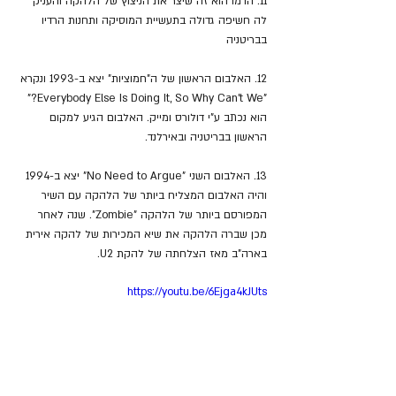
11. הדמו הוא זה שיצר את הניצוץ של הלהקה והעניק 
לה חשיפה גדולה בתעשיית המוסיקה ותחנות הרדיו 
בבריטניה
12. האלבום הראשון של ה"חמוציות" יצא ב-1993 ונקרא 
"Everybody Else Is Doing It, So Why Can't We?" 
הוא נכתב ע"י דולורס ומייק. האלבום הגיע למקום 
הראשון בבריטניה ובאירלנד.
13. האלבום השני "No Need to Argue" יצא ב-1994 
והיה האלבום המצליח ביותר של הלהקה עם השיר 
המפורסם ביותר של הלהקה "Zombie". שנה לאחר 
מכן שברה הלהקה את שיא המכירות של להקה אירית 
בארה"ב מאז הצלחתה של להקת U2.
https://youtu.be/6Ejga4kJUts