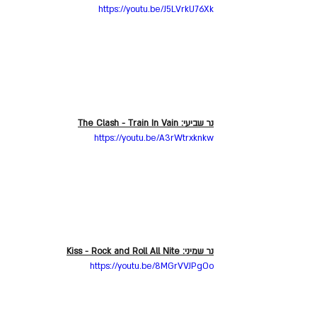
https://youtu.be/J5LVrkU76Xk
נר שביעי: The Clash - Train In Vain
https://youtu.be/A3rWtrxknkw
נר שמיני: Kiss - Rock and Roll All Nite
https://youtu.be/8MGrVVJPgOo