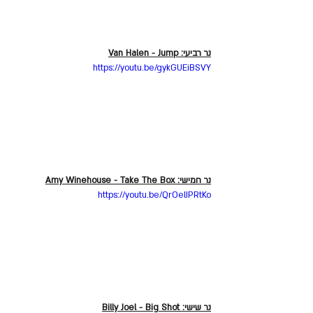
נר רביעי: Van Halen - Jump
https://youtu.be/gykGUEiBSVY
נר חמישי: Amy Winehouse - Take The Box
https://youtu.be/QrOelIPRtKo
נר שישי: Billy Joel - Big Shot