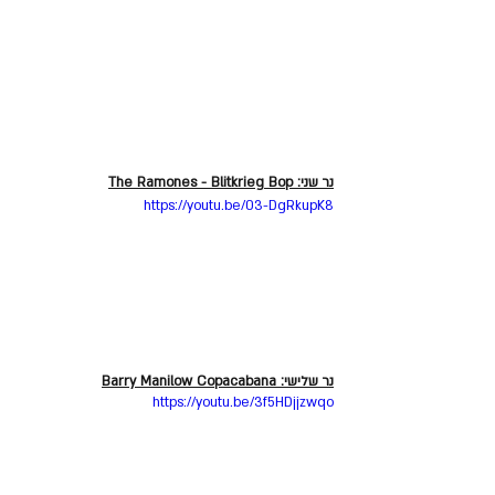
נר שני: The Ramones - Blitkrieg Bop
https://youtu.be/03-DgRkupK8
נר שלישי: Barry Manilow Copacabana
https://youtu.be/3f5HDjjzwqo