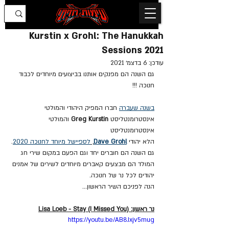
Kurstin x Grohl: The Hanukkah
Sessions 2021
עודכן:
6 בדצמ׳ 2021
גם השנה הם מפנקים אותנו בביצועים מיוחדים לכבוד 
חנוכה !!!
בשנה שעברה
 חברו המפיק היהודי והמולטי 
אינסטרומנטליסט 
Greg Kurstin
 והמולטי 
אינסטרומנטליסט 
הלא יהודי 
Dave Grohl
, 
לספיישל מיוחד לחנוכה 2020
. 
גם השנה הם חוברים יחד וגם הפעם במקום שירי חג 
המולד הם מבצעים קאברים מיוחדים לשירים של אמנים 
יהודים לכל נר של חנוכה. 
הנה לפניכם השיר הראשון...
נר ראשון: Lisa Loeb - Stay (I Missed You)
https://youtu.be/AB8Jxjv5mug