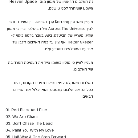
זה האלבום הראשון של מנסון מאז Heaven Upside 
Down ששוחרר לפני 3 שנים.
מעניין שהמגזין Kerrang ערך השוואה בין השיר החדש 
לבין 
Across The Universe של הביטלס, וציין כי מנסון 
שהינו מעריץ של הביטלס, ביצע בעבר גירסת כיסוי ל- 
Helter Skelter ואף ציין עד כמה האלבום הלבן של 
ארבעת המופלאים השפיע עליו.
מעניין לציין כי מנסון בעצמו צייר את העטיפה המרהיבה 
של האלבום.
האלבום שהוקלט לפני תחילת מגיפת הקורונה, הינו 
ככל הנראה אלבום קונספט, והוא יכלול את השירים 
הבאים:
01. Red Black And Blue
02. We Are Chaos
03. Don't Chase The Dead
04. Paint You With My Love
05. Half-Way & One Step Forward