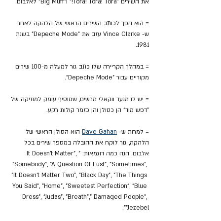
את השירים "Tora! Tora! Tora!" ו"Big Muff" לאלבום.
= הוא הפך לכותב השירים הראשי של הלהקה לאחר 
ש- Vince Clarke עזב את "Depeche Mode" בשנת 
1981.
= במהלך הקריירה שלו כתב גור למעלה מ-100 שירים 
מקוריים עבור "Depeche Mode".
= יש לו מנעד ווקאלי מרשים, שמוסיף עומק למוזיקה של 
"דפש מוד" הן כסולן והן כזמר קולות רקע.
= למרות ש- 
Dave Gahan
 הוא הסולן הראשי של 
הלהקה, גור לוקח את ההובלה במספר שירים בכל 
אלבום. הנה כמה דוגמאות: 
"
It Doesn't Matter", 
"Somebody", "A Question Of Lust", "Sometimes", 
"It Doesn't Matter Two", "Black Day", "The Things 
You Said", "Home", "Sweetest Perfection", "Blue 
Dress", "Judas", "Breath"," Damaged People", 
"Jezebel".