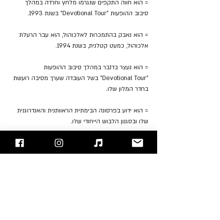
= הוא חווה התקפים שנגרמו מלחץ וחרדה במהלך 
סיבוב ההופעות "Devotional Tour" בשנת 1993.
= הוא נאבק בהתמכרות לאלכוהול, הוא עבר הרעלת 
אלכוהול, כמעט קטלנית, בשנת 1994.
= הוא נעצר בדנבר במהלך סיבוב ההופעות 
"Devotional Tour" בשל העובדה שערך מסיבה רועשת 
בחדר המלון שלו.
= הוא ידוע בפרסונה הבימתית הראוותנית והאנדרוגנית 
שלו ובסגנון הלבוש הייחודי שלו.
= הוא תומך בארגוני צדקה שונים המתמקדים בבריאות 
הנפש, זכויות אדם ושימור הסביבה.
= הסינתיסייזר האהוב עליו הוא הסינתיסייזר Roland 
Jupiter-8.
= הוא אוהד של מועדון הכדורגל ארסנל.