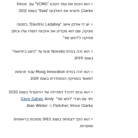
= הוא הקים את צמד הטכנו "VCMG" עם Vince 
Clarke, והוציא את האלבום "Ssss" בשנת 2012.
= יש לו אולפן אישי, "Electric Ladyboy", בסנטה 
מוניקה, שם הוא מקליט את אלבומי הסולו שלו וכותב 
מוזיקה ל"דפש מוד".
= הוא זכה בפרס Ivor Novello על "הישג בינלאומי" 
בשנת 1999.
= הוא זכה בפרס Moog Innovation עבור תרומות 
לסאונד במוזיקה הפופולרית בשנת 2019.
= הוא נכנס להיכל התהילה של הרוקנרול בשנת 2020 
יחד עם חברי "דפש מוד" 
, Andy 
Dave Gahan
Fletcher, Vince Clarke, ו- Alan Wilder.
= הוא הפך לצמחוני בשנת 1983 מסיבות בריאותיות 
ומוסריות.