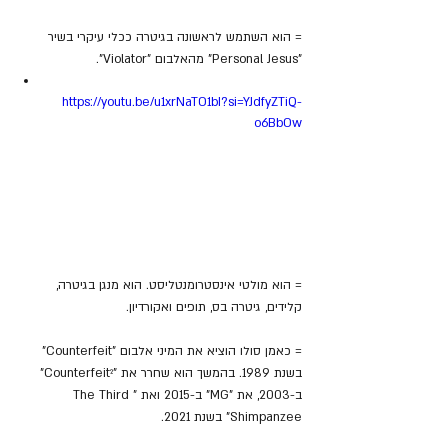
= הוא השתמש לראשונה בגיטרה ככלי עיקרי בשיר 
"Personal Jesus" מהאלבום "Violator".
https://youtu.be/u1xrNaTO1bI?si=YJdfyZTiQ-
o6BbOw
= הוא מולטי אינסטרומנטליסט. הוא מנגן בגיטרה, 
קלידים, גיטרה בס, תופים ואקורדיון.
= כאמן סולו הוציא את המיני אלבום "Counterfeit" 
בשנת 1989. בהמשך הוא שחרר את "Counterfeit²" 
ב-2003, את "MG" ב-2015 ואת "The Third 
Shimpanzee" בשנת 2021.