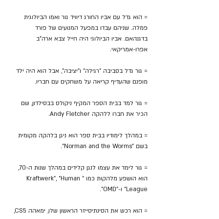
= הוא גדל עם אביו החורג דיוויד גור ואמו הביולוגית 
פמלה. שניהם עבדו במפעל המנועים של פורד 
בדגנהאם. אביו הביולוגי היה חייל צבא ארה"ב 
אפרו-אמריקאי.
= גור גדל בסביבה "רגילה" ו"יציבה", אבל הוא היה ילד 
מופנם שהעדיף קריאה על משחקים עם חבריו.
= גור למד בבית הספר המקיף ניקולס בבסילדון, שם 
הכיר את חברו ללהקה Andy Fletcher.
= במהלך לימודיו בבית ספר הוא ניגן בלהקה מקומית 
בשם "Norman and the Worms".
= גור לימד את עצמו לנגן קלידים במהלך שנות ה-70, 
הוא הושפע מלהקות כמו "Kraftwerk", "Human 
League" ו-"OMD".
= הוא רכש את הסינתיסייזר הראשון שלו, ימאהה CS5, 