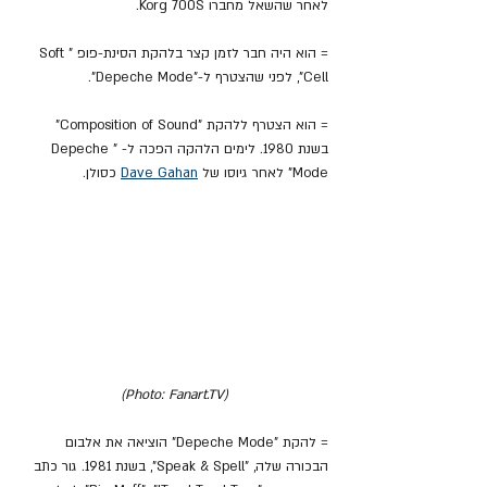
לאחר שהשאל מחברו Korg 700S.
= הוא היה חבר לזמן קצר בלהקת הסינת-פופ "Soft 
Cell", לפני שהצטרף ל-"Depeche Mode".
= הוא הצטרף ללהקת "Composition of Sound" 
בשנת 1980. לימים הלהקה הפכה ל- "Depeche 
Mode" לאחר גיוסו של 
Dave Gahan
 כסולן.
(Photo: Fanart.TV)
= להקת "Depeche Mode" הוציאה את אלבום 
הבכורה שלה, "Speak & Spell", בשנת 1981. גור כתב 