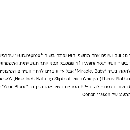
ה-EP מכיל 5 שירים מאוד מגוונים ושונים
מהאלבום הקודם אך כבר בשיר השני "If I Were You" שמקבל תפני יותר תעשי
n'est Rien" (בצרפתית  Nothing
לכיוון קי
Conor Mason.