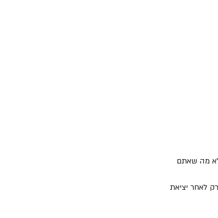
בומם השלישי "Moral Panic" שיצא באוקטובר 2020 הוא לא מה שאתם 
רק לאחר יציאת 