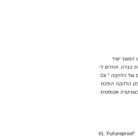
 אחד מהשני, הוא נפתח בשיר "Futureproof" שמרגיש המשך ישיר 
יתית ואלקטרונית כבדה. חוזרים ל-
DNA הכל כך מוכר של הלהקה בשיר "Miracle, Baby" אבל אז עוברים לאחד השירים הקיצוניים של הלהקה "Ce 
This is) מין שילוב של Slipknot עם Nine Inch Nails, ללא ספק הלהקה הולכת 
צוני ומותחת את גבולות הכסח שלה. ה-EP מסתיים בשיר אהבה קודר "Your Blood" כשגיטרה אקוסטית 
01. ‘Futureproof’