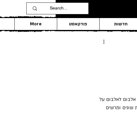
חדשות
פודקאסט
More
הג ה- EP של הלהקה בתוכניות שלנו, חברי הלהקה אוהבים להוציא EP בין אלבום לאלבום על 
רך ה-EP הם מתנסים בסגנונות שונים ומרשים 