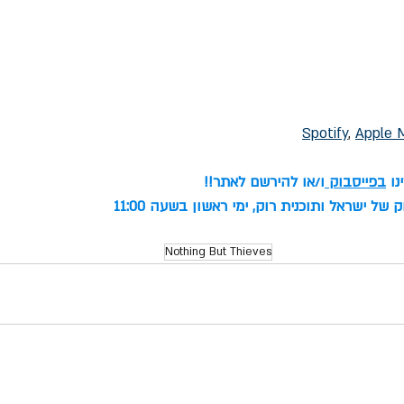
’
Spotify
, 
Apple 
ו 
בפייסבוק
ו/או להירשם לאתר!!
 של ישראל ותוכנית רוק, ימי ראשון בשעה 11:00
Nothing But Thieves