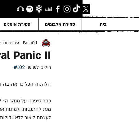
בית
סקירת אלבומים
סקירת אומנים
FaceOff - עימות חזיתי
l Panic II
ריליס לשישי 
#102
הלהקה הכל כך אהובה עלינו בתקופה האחרונה
לעצמם ליצור ללא גבולות