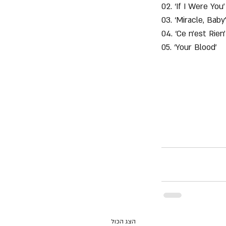
02. ‘If I Were You’
03. ‘Miracle, Baby
04. ‘Ce n’est Rien’
05. ‘Your Blood’
הצג הכול