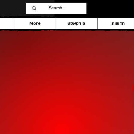
חדשות
פודקאסט
More