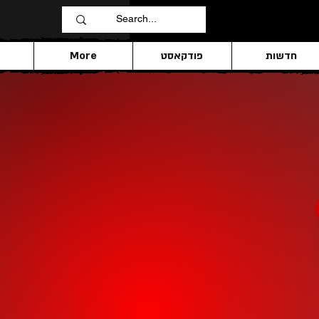
חדשות
פודקאסט
More