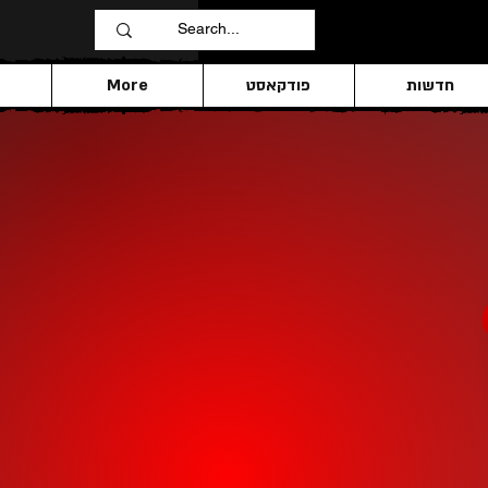
חדשות
פודקאסט
More