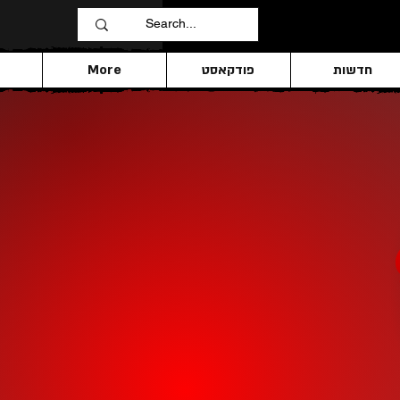
חדשות
פודקאסט
More