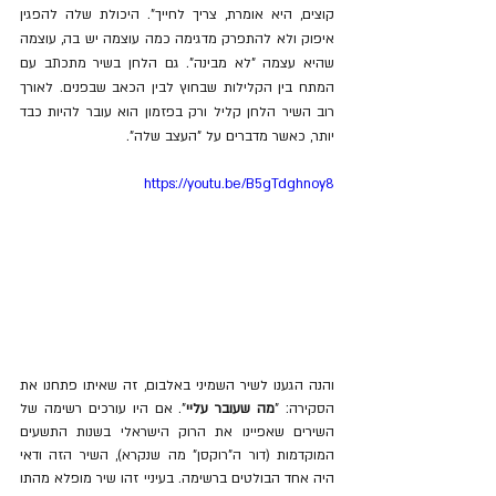
קוצים, היא אומרת, צריך לחייך". היכולת שלה להפגין 
איפוק ולא להתפרק מדגימה כמה עוצמה יש בה, עוצמה 
שהיא עצמה "לא מבינה". גם הלחן בשיר מתכתב עם 
המתח בין הקלילות שבחוץ לבין הכאב שבפנים. לאורך 
רוב השיר הלחן קליל ורק בפזמון הוא עובר להיות כבד 
יותר, כאשר מדברים על "העצב שלה".
https://youtu.be/B5gTdghnoy8
והנה הגענו לשיר השמיני באלבום, זה שאיתו פתחנו את 
הסקירה: "
מה שעובר עליי
". אם היו עורכים רשימה של 
השירים שאפיינו את הרוק הישראלי בשנות התשעים 
המוקדמות (דור ה"רוקסן" מה שנקרא), השיר הזה ודאי 
היה אחד הבולטים ברשימה. בעיניי זהו שיר מופלא מהתו 