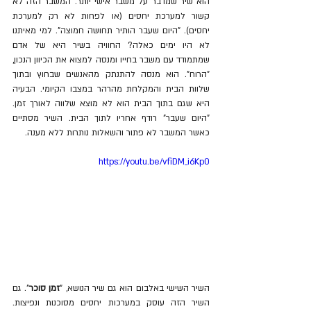
הוא שיר שמדבר על משבר אישי יותר. המשבר הזה לא 
קשור למערכת יחסים (או לפחות לא רק למערכת 
יחסים). "היום שעבר הותיר תחושה חמוצה". למי מאיתנו 
לא היו ימים כאלה? החוויה בשיר היא של אדם 
שמתמודד עם משבר בחייו ומנסה למצוא את הכיוון הנכון, 
"הרוח". הוא מנסה להתנתק מהאנשים שבחוץ ובתוך 
שלוות הבית והמקלחת מהרהר במצבו הקיומי. הבעיה 
היא שגם בתוך הבית הוא לא מוצא שלווה לאורך זמן. 
"היום שעבר" רודף אחריו לתוך הבית. השיר מסתיים 
כאשר המשבר לא פתור והשאלות נותרות ללא מענה.
https://youtu.be/vfiDM_i6Kp0
השיר השישי באלבום הוא גם שיר הנושא, "
זמן סוכר
". גם 
השיר הזה עוסק במערכות יחסים מסוכנות ונפיצות. 