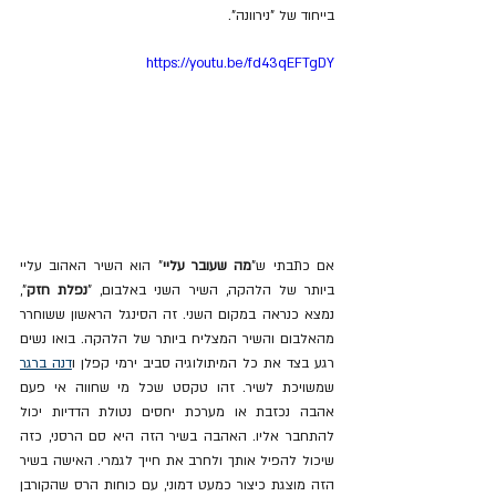
בייחוד של "נירוונה".
https://youtu.be/fd43qEFTgDY
אם כתבתי ש"
מה שעובר עליי
" הוא השיר האהוב עליי 
ביותר של הלהקה, השיר השני באלבום, "
נפלת חזק
", 
נמצא כנראה במקום השני. זה הסינגל הראשון ששוחרר 
מהאלבום והשיר המצליח ביותר של הלהקה. בואו נשים 
רגע בצד את כל המיתולוגיה סביב ירמי קפלן ו
דנה ברגר
שמשויכת לשיר. זהו טקסט שכל מי שחווה אי פעם 
אהבה נכזבת או מערכת יחסים נטולת הדדיות יכול 
להתחבר אליו. האהבה בשיר הזה היא סם הרסני, כזה 
שיכול להפיל אותך ולחרב את חייך לגמרי. האישה בשיר 
הזה מוצגת כיצור כמעט דמוני, עם כוחות הרס שהקורבן 