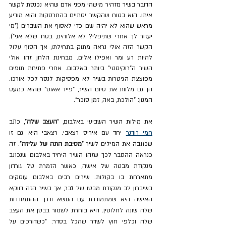
הדובר בשיר מזהיר מישהי מפני אדם שהיא נכנסת לקשר 
איתו. הוא בטוח שהקשר יסתיים בהתרסקות והוא מודיע 
מראש שהוא לא יהיה שם כדי לאסוף את השברים ("מי 
יעזור לך אחרי שתיפלי? לא אלוהים, בטח שלא אני"). 
הקשר הזה אולי נראה מתוק בתחילתו, אך הסוף עלול 
להיות רע ומר ואפילו אלים. מבחינת הלחן, זהו אולי 
השיר ה"רוקיסטי" ביותר באלבום. אחרי פתיחת תופים 
מפוצצת הגיטרות בשיר לא מפסיקות לנסר לכל אורכו. 
הן גם מלוות את סיום השיר, "פייד אאוט" שהוא כמעט 
המנון: "הולכת, באה, זמן סוכר".
את מילות השיר השביעי באלבום, "
העצב שלה
", כתב 
חמי רודנר
 יחד עם איריס רצאבי. רצאבי היא גם זו 
שכתבה את המילים לשיר "
מסיבת התה של עליזה
". זה 
כנראה ההסבר לכך שזהו השיר היחיד באלבום שנכתב 
מנקודת מבטה של אישה, כאשר הזמרת טל גורדון 
מתארחת בו בקולות. שירים רבים באלבום עוסקים 
בשיברון לב מנקודת מבטו של גבר, אך בשיר הזה דווקא 
האישה היא שמתמודדת עם הנושא ודרך ההתמודדות 
שלה שונה לחלוטין. היא בוחרת לשמור בבטן את העצב 
שלה וכלפי חוץ לשדר שהכל בסדר: "כשדורכים על 