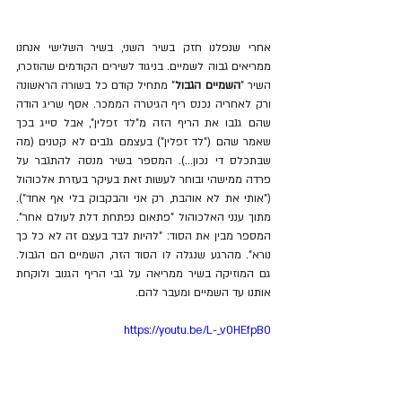
אחרי שנפלנו חזק בשיר השני, בשיר השלישי אנחנו 
ממריאים גבוה לשמיים. בניגוד לשירים הקודמים שהוזכרו, 
השיר "
השמיים הגבול
" מתחיל קודם כל בשורה הראשונה 
ורק לאחריה נכנס ריף הגיטרה הממכר. אסף שריג הודה 
שהם גנבו את הריף הזה מ"לד זפלין", אבל סייג בכך 
שאמר שהם ("לד זפלין") בעצמם גנבים לא קטנים (מה 
שבתכלס די נכון...). המספר בשיר מנסה להתגבר על 
פרדה ממישהי ובוחר לעשות זאת בעיקר בעזרת אלכוהול 
("אותי את לא אוהבת, רק אני והבקבוק בלי אף אחד"). 
מתוך ענני האלכוהול "פתאום נפתחת דלת לעולם אחר". 
המספר מבין את הסוד: "להיות לבד בעצם זה לא כל כך 
נורא". מהרגע שנגלה לו הסוד הזה, השמיים הם הגבול. 
גם המוזיקה בשיר ממריאה על גבי הריף הגנוב ולוקחת 
אותנו עד השמיים ומעבר להם.
https://youtu.be/L-_v0HEfpB0