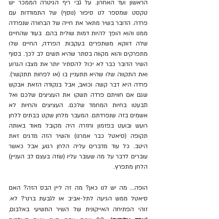
הראשון ועד האחרון. על גבי ריף הגיטרה הממכר יש 
טקסט שמספר לנו סיפור (נוסף) של התמודדות עם 
פרדה. הדובר בשיר מתאר את חייה של הבחורה שנפרדה 
ממנו והוא הופך להיות דמות שולית בהם. בעוד שהחיים 
שלה דווקא משתפרים בעקבות הפרדה, החיים שלו 
מתפרקים והוא מקווה בסתר שהיא תשים לב לכך. בסוף 
השיר הדובר כבר לא יכול להסתיר יותר את מצבו הגרוע 
ואת התקווה שלו שהיא תתעניין בו (או לפחות תתקשר). 
פרדה היא דבר קשה וכואב, אבל בנקודה הזאת אבקש 
שגם אם חוויתם פרדה תשקו את העציצים שלכם ואל 
תבעטו בחיות המחמד שלכם. העציצים והחיות לא 
אשמים בזה שנפרדתם. המעבר מלחן שקט בבתים ללחן 
רועש ובועט בפזמון וחזרה היה מקובל מאוד באותה 
תקופה (סיאטל כבר אמרנו) והשיר הזה מדגים זאת 
היטב. כל עוד מדברים עליה הלחן רגוע, אבל כאשר 
עוברים לדבר על מה שעובר עליו (שזה בעצם לב העניין) 
הלחן מתפרץ.
הופה... מה יש לנו כאן? מה זה ליין הבס הזה? האם 
סיאטל ממש הגיעה לתל-אביב או לגבעת ברנר? לא. 
זוהי הפתיחה האייקונית של השיר התשיעי באלבום, 