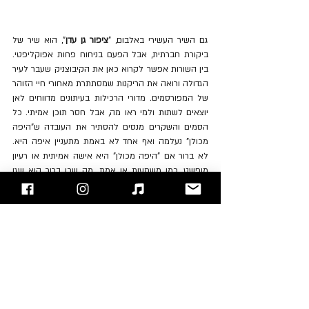
גם השיר העשירי באלבום, "
ציפור גן עדן
", הוא שיר של 
ביקורת חברתית, אבל הפעם בניחוח פחות אפוקליפטי. 
בין השורות אפשר לקרוא כאן את הקיבוצניק שעבר לעיר 
הגדולה ורואה את הריקנות שמסתתרת מאחורי חיי הזוהר 
של המפורסמים. מדורי הרכילות בעיתונים מדווחים לאן 
יוצאים לשתות ולמי ראו מה, אבל חסר תוכן אמיתי. כל 
הסמים והשקרים מנסים להסתיר את העובדה ש"היפה 
מכולן" נעלמה ואף אחד לא באמת מתעניין איפה היא. 
לא ברור אם "היפה מכולן" היא אישה אמיתית או רעיון 
מופשט, כמו משמעות או אמת. מה שכן ברור הוא שגן 
העדן של העיר הגדולה זוהר פחות במציאות מאשר מה 
שכותבים עליו בעיתונים.
מה? עוד שיר פרדה? כן, אבל אחרון באלבום. השיר 
האחד עשר, "
קראתי את מכתבך
", הוא שיר שקט ויפה 
שהלחן הרך שלו מחפה על טקסט מורכב. המכתב בשיר 
הוא ככל הנראה מכתב פרדה, אבל הדובר בשיר לא 
באמת משלים עם הפרדה. "העבר הוא קורי עכביש שלא 
מניחים לי לקוות ולחלום" שר רודנר ומציג לנו תמונה של 