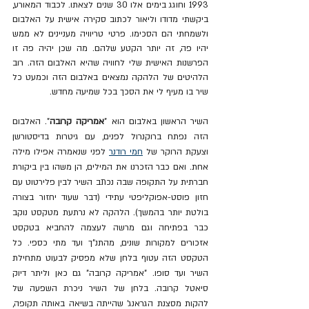
1993 וחוגג בימים אלו 30 שנים לצאתו. לכבוד המאורע, 
ביקשתי מדודו וליאור לכתוב סקירה אישית על האלבום 
ולשמחתי הם הסכימו. פרטי טריוויה מעניינים לא ממש 
יהיו פה, זה יותר הקטע שלהם. מה שכן יהיה פה זו 
הפרשנות האישית שלי לחוויה שהיא האלבום הזה. רוב 
הלהיטים של הלהקה נמצאים באלבום הזה וכמעט כל 
שיר בו מעיף לי את הסכך בכל שמיעה מחדש.
השיר הראשון באלבום הוא "
אמריקה קרובה
". האלבום 
הזה נפתח ברוקנרול לפנים, עם גיטרות בדיסטורשן 
וצעקת הרוקר של 
חמי רודנר
 לפני שנאמרה אפילו מילה 
אחת. ואם כבר הזכרנו את המילים, הן משהו בין ביקורת 
חברתית על התקופה שבה נכתב השיר לבין פלירטוט עם 
חזון פוסט-אפוקליפטי עתידי (דבר שעוד יחזור בצורה 
בולטת יותר בהמשך). הלהקה לא נרתעת מטקסט נוקב 
כבר בפתיחה וגם מרשה לעצמה להחביא בטקסט 
אזכורים למקורות שונים, מהתנ"ך ועד מתי כספי. כל 
הטקסט הזה עטוף בלחן שלא מפסיק לבעוט מתחילת 
השיר ועד סופו. "אמריקה קרובה" גם כאן וליתר דיוק 
סיאטל קרובה. בלחן של השיר ניכרת השפעה של 
להקות מסצנת הגראנג' שהייתה בשיאה באותה תקופה, 