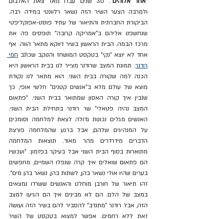
"
אחד אלוהים
". 30 שנים עברו מאז צאת האלבום 
ולמרבה הצער השיר הזה נשאר רלוונטי במידה רבה. 
הביקורת החברתית והתיאור של עתיד פוסט-אפוקליפטי 
שנחשפנו אליהם ב"אמריקה קרובה" תופסים פה את 
מרכז הבמה. הבית הראשון בשיר דווקא מתאר הווה. אף 
אחד לא יוצא "נקי" בטקסט המושחז והנוקב שכתב 
חמי 
רודנר
. תמונת המצב שרודנר מצייר לנו בבית הראשון היא 
הכנה למה שקורה בבית השני. הוא מתאר לנו נקודת 
מוצא של עולם מלא ב"אנשים קטנים" חלשי אופי, כך 
שנבין איך קורה האסון שמתואר בבית השני. "פתאום 
המצב נהיה פטאלי" שר רודנר בתחילת הבית השני. 
האנשים מגלים נכונות גדולה לצאת למלחמה וסומכים 
על המנהיגים שלהם, אבל ברגע שהמלחמה פורצת 
הדברים מידרדרים מהר מאוד. תוצאות המלחמה 
מתוארות בסוף הבית השני אבל בעיקר בפזמון: "ועכשיו 
הם פתאום שואלים איך קרה שנפלו השמיים, מחפשים 
בערים שהיו אולי נשאר בהן, לשתות בהן, נשאר בהן מים". 
זהו תיאור של חורבן מוחלט והאנשים ששרדו נמצאים 
במצב של הלם. הם לא מבינים איך הם הגיעו למצב 
הזה, אבל רודנר "מתנדב" להסביר להם בשיר הזה ועושה 
זאת ללא רחמים. אפשר למצוא בטקסט של השיר 