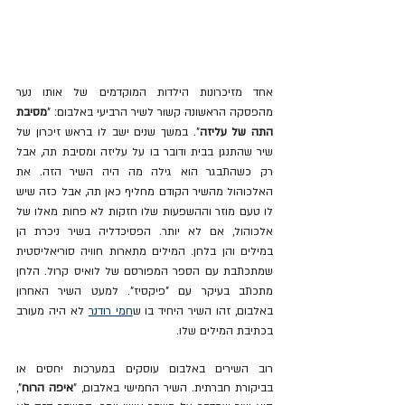
אחד מזיכרונות הילדות המוקדמים של אותו נער 
מהפסקה הראשונה קשור לשיר הרביעי באלבום: "
מסיבת 
התה של עליזה
". במשך שנים ישב לו בראש זיכרון של 
שיר שהתנגן בבית ודובר בו על עליזה ומסיבת תה, אבל 
רק כשהתבגר הוא גילה מה היה השיר הזה. את 
האלכוהול מהשיר הקודם מחליף כאן תה, אבל כזה שיש 
לו טעם מוזר וההשפעות שלו חזקות לא פחות מאלו של 
אלכוהול, אם לא יותר. הפסיכדליה בשיר ניכרת הן 
במילים והן בלחן. המילים מתארות חוויה סוריאליסטית 
שמתכתבת עם הספר המפורסם של לואיס קרול. הלחן 
מתכתב בעיקר עם "פיקסיז". למעט השיר האחרון 
באלבום, זהו השיר היחיד בו ש
חמי רודנר
 לא היה מעורב 
בכתיבת המילים שלו.
רוב השירים באלבום עוסקים במערכות יחסים או 
בביקורת חברתית. השיר החמישי באלבום, "
איפה הרוח
", 