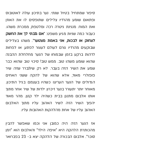
סיפור שמתחיל בטיול שנתי. נער בתיכון עולה לאוטובוס 
ופתאום שומע מהרדיו צלילים שתופסים לו את האוזן 
ואת המוח. מנגינת גיטרה רכה ומלטפת, ממכרת משהו. 
כעבור כמה שניות מגיע משפט: "
אם גנבתי לך את החשק 
לצחוק או לבכות, אני באמת מצטער
". משהו בצלילים 
שבוקעים מהרדיו גורם לעולם לעצור לפתע, או לפחות 
לדהות ברקע בזמן שבמוחו של הנער מחלחלת ההבנה 
שהוא שומע משהו טוב. ממש טוב! סיכוי טוב שהוא כבר 
שמע את השיר הזה בעבר. לא רק שיתברר שזה שיר 
פופולרי מאוד, אלא שהוא של להקה ששני האחים 
הגדולים של הנער העריצו כשהיו בעצמם בגיל התיכון. 
מאוחר יותר יתעורר בנער זיכרון ילדות של שיר אחר מתוך 
אותו אלבום מתנגן בבית כשהיה ילד קטן. מהר מאוד 
יהפוך השיר הזה לשיר האהוב עליו מתוך האלבום 
האהוב עליו של אחת מהלהקות האהובות עליו.
אז הנער הזה היה כמובן אני וכמו שאפשר להבין 
מהכותרת הלהקה היא "איפה הילד" והאלבום הוא "זמן 
סוכר". אלבום הבכורה של הלהקה יצא ב- 23 בפברואר 