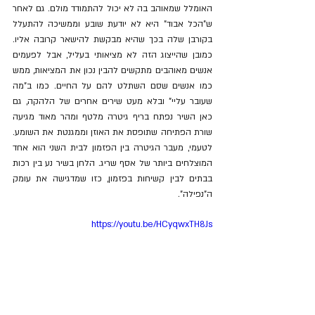
האומלל שמאוהב בה לא יכול להתמודד מולם. גם לאחר 
ש"הכל אבוד" היא לא יודעת שובע וממשיכה להתעלל 
בקורבן שלה בכך שהיא מבקשת להישאר קרובה אליו. 
כמובן שהייצוג הזה לא מציאותי בעליל, אבל לפעמים 
אנשים מאוהבים מתקשים להבין נכון את המציאות, ממש 
כמו אנשים שסם השתלט להם על החיים. כמו ב"מה 
שעובר עליי" ובלא מעט שירים אחרים של הלהקה, גם 
כאן השיר נפתח בריף גיטרה מלטף ומהר מאוד מגיעה 
שורת הפתיחה שתופסת את האוזן וממגנטת את השומע. 
לטעמי, מעבר הגיטרה בין הפזמון לבית השני הוא אחד 
המוצלחים ביותר של אסף שריג. הלחן בשיר נע בין רכות 
בבתים לבין קשיחות בפזמון, כזו שמדגישה את עומק 
ה"נפילה".
https://youtu.be/HCyqwxTH8Js