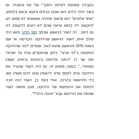
הקבלה מסוימת לסיפור התנכ"י של נוח והמבול. גם 
בשיר הזה הלחן הוא שקט בבתים ורועש ובועט בפזמון. 
"אחד אלוהים" הוא נבואת אזהרה שאנשים לא ממש רצו 
להקשיב לה בזמנו ונראה שהם לא רוצים להקשיב לה 
גם היום... זה השיר הראשון שכתב 
חמי רודנר
 והוא היה 
שלם איתו, השיר הראשון שהלהקה הקליטה אי שם 
בשנת 1991 והראשון שיצא לאור, שנתיים לפני שהלהקה 
הוחתמה ב"הד ארצי". בזמן שהסקדים נפלו על ישראל 
חמי שר לו: "היתה מלחמה ביולוגית וכימית, משהו 
טוטאלי...". במובן מסוים זה גם היה השיר שהציל את 
הלהקה וגרם לאסף מרוז להאמין שיש להם משהו טוב 
ביד ולהישאר בהרכב. אולי בשל כך, השיר הזה זוכה 
לפתוח את ההופעות של הלהקה, מעין מחווה לשיר 
שפתח את הדלתות עבור "איפה הילד?".