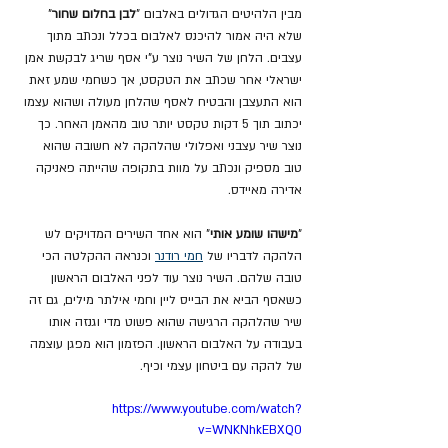
מבין הלהיטים הגדולים באלבום "
לבן בחלום שחור
" 
שלא היה אמור להיכנס לאלבום בכלל ונכתב מתוך 
עצבים. הלחן של השיר נוצר ע"י אסף שריג לבקשת אמן 
ישראלי אחר שכתב את הטקסט, אך כשחמי שמע זאת 
הוא התעצבן והבטיח לאסף שהלחן מעולה ושהוא עצמו 
יכתוב תוך 5 דקות טקסט יותר טוב מהאמן האחר. כך 
נוצר שיר עצבני ואפלולי שהלהקה לא חשובה שהוא 
טוב מספיק ונכתב על מוות בתקופה שהייתה פאניקה 
אדירה מאיידס.
"
מישהו שומע אותי
" הוא אחד השירים המדויקים לש 
הלהקה לדבריו של 
חמי רודנר
 וכנראה ההקלטה הכי 
טובה שלהם. השיר נוצר עוד לפני האלבום הראשון 
כשאסף הביא את הבייס ליין וחמי אילתר מילים, גם זה 
שיר שהלהקה הרגישה שהוא פשוט מדי וגנזה אותו 
בעבודה על האלבום הראשון. הפזמון הוא מפגן עוצמה 
של להקה עם ביטחון עצמי וכיף.
https://www.youtube.com/watch?
v=WNKNhkEBXQ0