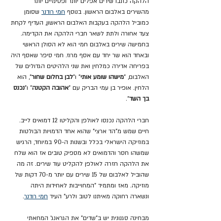
הלהקה כתבו שירים אפלים יותר ופסימיים יותר 
מהשירים באלבום הראשון. בנוסף 
חמי רודנר
 שסומן 
כמוביל הלהקה בעקבות האלבום הראשון, העדיף לקחת 
צעד אחורה ולתת לשאר חברי הלהקה את הקדימה. 
בחמישה שירים באלבום חמי הוא לא הסולן הראשי 
ובאחד הוא שר יחד עם אסף מרוז. חמי סיפר שאסף היה 
בפריחה אדירה כמלחין ואת שני הלהיטים הגדולים של 
האלבום, "
מישהו שומע אותי
" ו"
לבן בחלום שחור
", הוא 
הלחין. אופיר בן עמי הבריק עם "
אהובה הקטנה
" ו"
נכנס 
בך השד
".
חברי הלהקה נכנסו לאולפן והקליטו 12 דמואים לייב. 
חיים שמש מ"הד ארצי" שהוא אחד הדמויות הבולטות 
במוזיקה הישראלי בכלל ובשנות ה-90 במיוחד, הרגיש 
שמשהו חסר והדמואים לא מספיק טובים אז הוא שלח 
את הלהקה חזרה לאולפן להקליט עוד שירים. זה מה 
שהוביל לאלבום של 15 שירים עם יותר מ-70 דקות של 
מוזיקה. מאז ומתמיד "המחוייבות לאחידות היתה 
ונשארה רחוקה מאיתנו לטוב ולרע" העיד 
חמי רודנר
.
מבחינה סגנונית יש ב"שדים" את הגראנג' המחאתי 