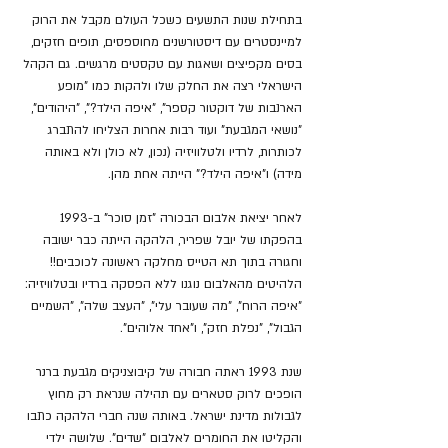
בתחילת שנות התשעים כשכל העולם מקבל את הרוק 
למיינסטרים עם דיסטורשנים מחוספסים, תופים חזקים, 
בסים מקפיצים ושאגות עם טקסטים מרגשים. גם הקהל 
הישראלי רצה את החלק שלו ולהקות כמו "מופע 
הארנבות של דוקטור קספר", "איפה הילד?", "היהודים", 
"נושאי המגבעת" ועוד רבות אחרות הצליחו להתברג 
לכותרות, לרדיו ולטלוויזיה (נכון, לא כולן ולא באותה 
מידה) ו"איפה הילד?" הייתה אחת מהן.
לאחר יציאת אלבום הבכורה "זמן סוכר" ב-1993 
בהפקתו של יובל שפריר, הלהקה הייתה כבר ישובה 
וחגורה בתוך תא הטייס מחלקה ראשונה לכוכבים!! 
הלהיטים מהאלבום נוגנו ללא הפסקה ברדיו ובטלוויזיה: 
"איפה הרוח", "מה שעובר עלי", "העצב שלה", "השמיים 
הגבול", "נפלת חזק", ו"אחד אלוהים".
שנת 1993 ראתה חבורה של קיבוצניקים מגבעת ברנר 
הופכים לרוק סטארים עם תהילה שנראת רק מחוץ 
לגבולות מדינת ישראל. באותה שנה חברי הלהקה כתבו 
והקליטו את החומרים לאלבום "שדים". שלושה ילדי 