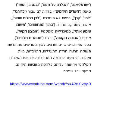
("
ישראליאנה
", "
הבלדה על פגום
", "
נכנס בך השד
"), 
פאנק ("
השדים הירוקים
"), בלדות לב שבור ("
כדורגל
", 
"
למי
", "
קרן
"), גותיות לא מוסברת ("
לבן בחלום שחור
"), 
אהבה למוזיקה שחורה ("
בתוך התחתונים
", "
מישהו 
שומע אותי
"), פסיכדליית סיקסטיז ("
אמצע הקיץ
"), 
אייטיז ("
אהובה הקטנה"
) ובלוז ("
מסמרים חלודים
"). 
בכל השירים יש שדים חורצים לשון ומטריפים את הדעת: 
תשוקה, חרטה, חרדה, התעללות, התאבדות, מוות 
ואהבה. מי שעזר לחבורה המפוזרת ליצור את האלבום 
הקלקטי אך שמר עליהם כלהקה מגובשת היה גם 
הפעם יובל שפריר.
https://www.youtube.com/watch?v=49xjKlvpyI0