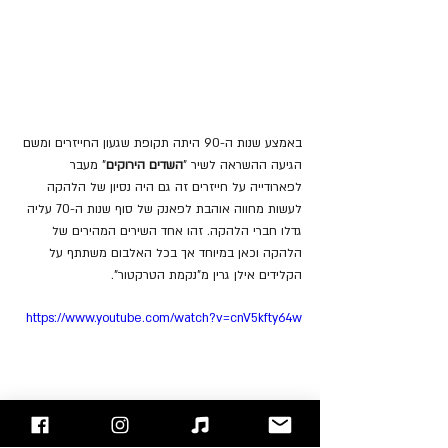
באמצע שנות ה-90 היתה תקופת שגעון החייזרים ומשם 
הגיעה ההשראה לשיר "
השדים הירוקים
" מעבר 
לפארודייה על חייזרים זה גם היה נסיון של הלהקה 
לעשות מחווה אוהבת לפאנק של סוף שנות ה-70 עליה 
גדלו חברי הלהקה. זהו אחד השירים המהירים של 
הלהקה וכאן במיוחד אך בכל האלבום משתתף על 
הקלידים אילן גרין מ"נקמת הטרקטור".
https://www.youtube.com/watch?v=cnV5kfty64w