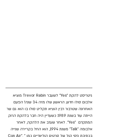
גיטריסט להקת "Yes" לשעבר Trevor Rabin מוציא 
אלבום סולו חדש, הראשון שלו מזה 34 שנה! הפעם 
האחרונה שטרבור רבין הוציא תקליט סולו בו הוא גם שר 
הייתה עוד בשנת 1989 כשעדיין היה חבר בלהקת הרוק 
המתקדם  "Yes". לאחר שעזב את הלהקה, לאחר 
אלבומה "Talk" משנת 1994, הוא החל בקריירה שנייה 
בכתיבת פסי קול של סרטים הוליוודיים כמו "Con Air", 