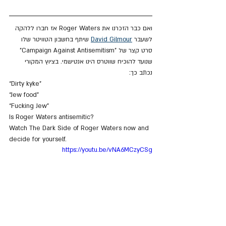
ואם כבר הזכרנו את Roger Waters אז חברו ללהקה 
לשעבר 
David Gilmour
 שיתף בחשבון הטוויטר שלו 
סרט קצר של "Campaign Against Antisemitism" 
שנועד להוכיח שווטרס הינו אנטישמי. בציוץ המקורי 
נכתב כך:
“Dirty kyke”
“Jew food”
“Fucking Jew”
Is Roger Waters antisemitic?
Watch The Dark Side of Roger Waters now and 
decide for yourself.
https://youtu.be/vNA6MCzyCSg