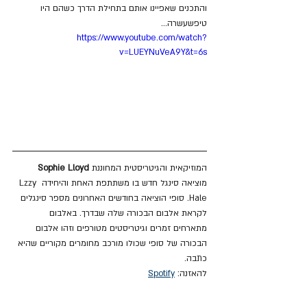
והתכנים שאפיינו אותם בתחילת הדרך כשהם היו 
טיפשעשרה...
https://www.youtube.com/watch?
v=LUEYNuVeA9Y&t=6s
המוזיקאית והגיטריסטית המחוננת
 Sophie Lloyd
מוציאה סינגל חדש בו משתתפת האחת והיחידה Lzzy 
Hale. סופי הוציאה בחודשים האחרונים מספר סינגלים 
לקראת אלבום הבכורה שלה שבדרך. באלבום 
מתארחים זמרים וגיטריסטים מטורפים וזהו אלבום 
הבכורה של סופי שכולו מורכב מחומרים מקוריים שהיא 
כתבה.
להאזנה: 
Spotify