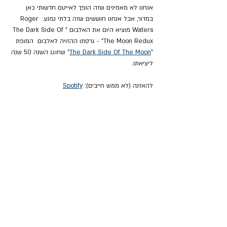
אנחנו לא מאמינים שזה הופך לאייטם חדשותי כאן 
במדור, אבל אנחנו חוששים שזה בלתי נמנע. Roger 
Waters מוציא היום את האלבום "The Dark Side Of 
The Moon Redux" - גרסתו ההזויה לאלבום  המופת 
"
The Dark Side Of The Moon
" שחוגג השנה 50 שנה 
ליציאתו.
להאזנה (לא ממש חייבים): 
Spotify