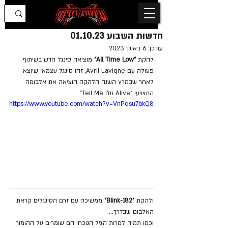
חדשות השבוע 01.10.23
עודכן:
6 באוק׳ 2023
להקת
 "All Time Low"
 מוציאה סינגל חדש בשיתוף 
פעולה עם Avril Lavigne, זהו סינגל עצמאי שיוצא 
לאחר שבמרץ השנה הלהקה הוציאה את אלבומה 
התשיעי "Tell Me I'm Alive". 
https://www.youtube.com/watch?v=VnPqsu7bkQ8
ולהקת 
"Blink-182"
 ממשיכה עם זרם הסינגלים קראת 
האלבום שבדרך...
וכמו תמיד, למרות הגיל הנוכחי הם שומרים על ההומור 