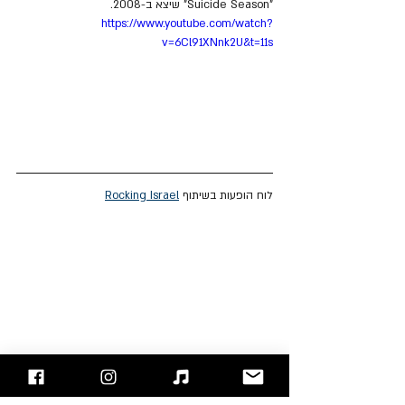
"Suicide Season" שיצא ב-2008.
https://www.youtube.com/watch?
v=6Cl91XNnk2U&t=11s
לוח הופעות בשיתוף 
Rocking Israel