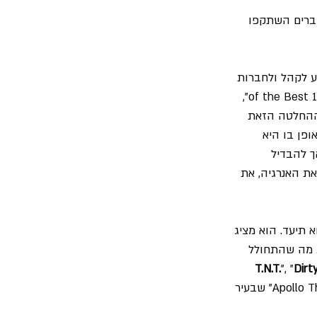
ברים השתקפו 
 לקהל ולחברות 
התקליטים להכיר גם חומרים מחמשת אלבומיה הראשונים. האלבום הזה היה אמור להיקרא "12 of the Best", 
שההחלטה הזאת 
ה באופן בו היא 
ך להבדיל 
ת האנרגיה, את 
שם סיבוב ההופעות שהוא תיעד. הוא מציג 
את מה שהתחולל 
T.N.T.
", "
Dirt
". הוא הוקלט ברובו באולם "Apollo Theatre" שבעיר 