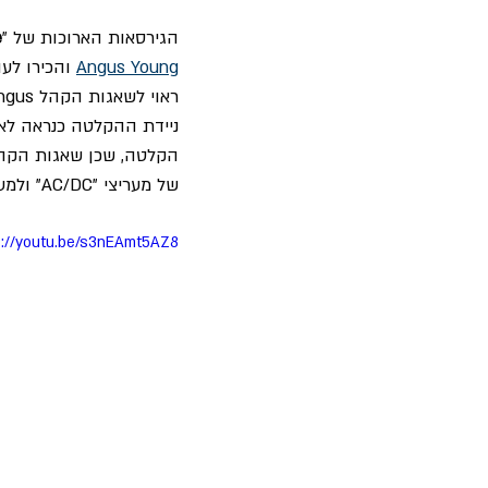
הגירסאות הארוכות של "
e
Angus Young
 והכירו לע
ראוי לשאגות הקהל Angus! Angus! בברייקים בין הריפים שבפתיחת השיר "
ניידת ההקלטה כנראה לא 
הקלטה, שכן שאגות הקהל
של מעריצי "AC/DC" ולמעין מסורת בעת ניגון השיר הספציפי.
s://youtu.be/s3nEAmt5AZ8