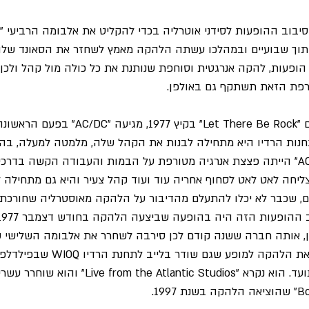
לט בתוך שבועיים ובמהלכו עשתה הלהקה מאמץ לשחזר את הסאונד שלה
של הופעות, להקה אנרגטית וסוחפת שנותנת את כל כולה מול קהל ולכן
רפת הזאת תשתקף גם באולפן.
לאחר שחרורו של האלבום "Let There Be Rock" בקי
חנות הרדיו היא מתחילה לבנות את הקהל שלה, מלמטה למעלה, בה
בדרכים ובהופעות. "AC/DC" הייתה פצצת אנרגיה מטורפת על הבמות והעבודה הקשה ב
ותותיה. "AC/DC" מצליחה לאט לאט לסחוף אחריה עוד ועוד קהל צעיר והיא גם מתח
ם, שכבר לא יכלו להתעלם מהדיבור על הלהקה מאוסטרליה שחורכת
ן, כן, אותה חברה ששנה קודם לכן סירבה לשחרר את אלבומה השלישי
בארה"ב, מארחת פתאום את הלהקה למופע שגם
ההיסטורי הזה הוקלט ותועד. הוא נקרא "lantic Studios