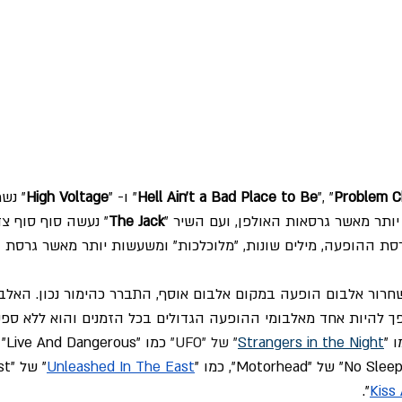
Problem C
", "
Hell Ain't a Bad Place to Be
" ו- "
High Voltage
" נשמ
יותר מאשר גרסאות האולפן, ועם השיר "
The Jack
" נעשה סוף סוף צד
רסת ההופעה, מילים שונות, "מלוכלכות" ומשעשות יותר מאשר גרסת 
Blood You've Go" הפך להיות אחד מאלבומי ההופעה הגדולים בכל הזמנים והוא ללא
 "
Strangers in the Night
" של "UFO"
Unleashed In The East
".
Kiss 