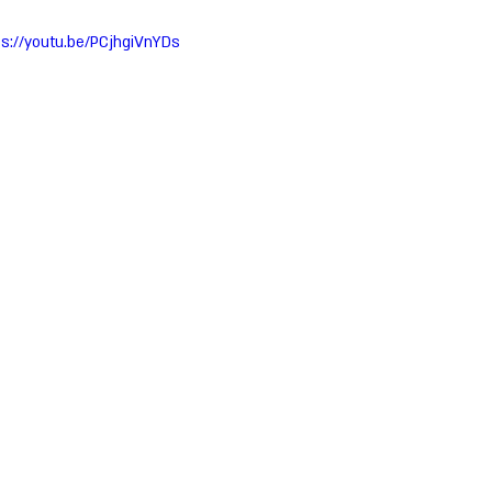
ps://youtu.be/PCjhgiVnYDs