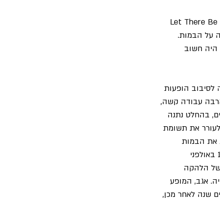
הלהקה חזרה מיד לאחר סיבוב ההופעות לסידני אוטרליה בכדי להקליט את אלבומה הרביעי "Let There Be 
 על הבמות. 
 היה חשוב 
ץ 1977, מגיעה "AC/DC" בפעם הראשונה לסיבוב הופעות 
רבה עבודה קשה, 
דרכים, בהחלט נתנה 
ילה לעורר את תשומת 
 את הבמות 
באמריקה. שיאו של סיבוב ההופעות הזה היה בהופעה שביצעה הלהקה בחודש דצמבר 1977 באולפני 
 של הלהקה 
 שודר בלייב לתחנת הרדיו WIOQ שבפילדלפיה. אגב, המופע 
Live from the At" והוא שוחרר עשרים שנה לאחר מכן, 