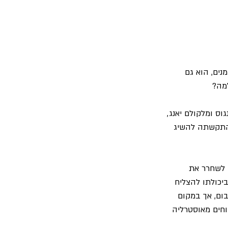
ים, הוא גם 
טרליה בשנת 1973 על-ידי האחים אנגוס ומלקולם יאנג, 
התקשתה להשיג 
Atlantic Reco" בארה"ב סירבה לשחרר את 
Dir" משנת 1976, שכן לא האמינה ביכולתו להצליח 
ום, אך במקום 
חים מאוסטרליה 