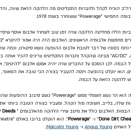
ה"ב הוכיח לקהל ולחברות התקליטים מה הלהקה הזאת שווה, והד
Powe" ששוחרר בשנת 1978.
יות הללו מחליטה הלהקה שזה זמן טוב לשחרר אלבום אוסף שיסייע
 נזנח בסופו של דבר לטובת אלבום ההופעה נושא סיקורנו, וכמה 
היתה נכונה עבור הלהקה. "AC/DC" מבינה שהקהל וחברות התקליטים צריכים להכיר אות
על הבמה. לכן הוסכם על החברים שזה יהיה אמנם אלבום "להיטים", א
ם, הוא יוקלט בהופעה וינסה להעביר בצורה הכי טובה את הסאונד, א
ש ללהקה הזאת על הבמה.
ואכן כך היה. האלבום הזה הוא הר געש חשמלי ממש "Powerage" כ
יזור הנוחות שלה, בלייב, חשופה מול הקהל, ומעביר בצורה הטובה ביותר 
הבמות. האלבום כולל את מיטב שירי הלהקה מהאלבומים "
y Deeds 
Done Dirt Che
" ו- "
Powerage
Angus Young
 ו- 
Malcolm Young
.