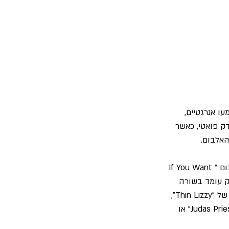
עו אנרגטיים, 
ק פואטי, כאשר 
האלבום.
ההימור של הלהקה עם שחרור אלבום הופעה במקום אלבום אוסף, התברר כהימור נכון. האלבום "If You Want 
 ספק עומד בשורה 
 כמו "Live And Dangerous" של "Thin Lizzy", 
" של "Judas Priest" או 