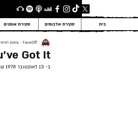
בית
סקירת אלבומים
סקירת אומנים
FaceOff - עימות חזיתי
've Got It
ב- 13 לאוקטובר 1978 שחררה "AC/DC" את אלבום ההופעה הראשון שלה "If You Want Blood You've Got It".