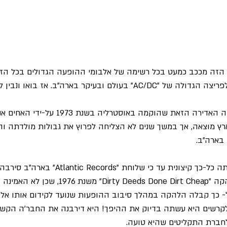
זה מככב כמעט בכל רשימה של אלבומי ההופעה הגדולים בכל הזמנ
עולם ובעיקר בארה"ב. אז בואו ונבין למה?
קשה להאמין, אבל הלהקה האדירה הזאת שהוקמה באוס
ץ מוצאה, אך במשך שנים לא הצליחה לפרוץ את גבולות מולדתה ו
 בארה"ב.
ההתעלמות מהלהקה היתה כל-כך קיצונית עד כי שלוחת "rds
אלבומה השלישי של הלהקה "ty Deeds Done Dirt Cheap
- כך קבלה הלהקה במהלך סיבוב ההופעות שנועד לקידום אותו אלב
רשים היא עשתה בדיוק את ההיפך! היא דירבנה את החבר'ה הקשו
לחברת התקליטים שהיא טועה.