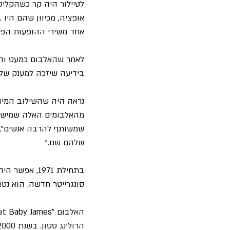
לטיילור היה קר כשהקליט
אופציה, מכיוון שהם היו 
אחד משירי ההופעות הפופו
לאחר שהאלבום כמעט והיה
בידיעה שיזכה למענק של 20,000 דולר מ"וורנר בראדרז" לאחר השלמת האלבו
נראה היה שהשילוב המיומן
מהאלבומים האלה שמישהו 
שמשותף להרבה אנשים", א
שלהם שם."
בתחילת 1971,
סונגרייטר חדשה. הוא נט
האלבום 
"Sweet Baby James"