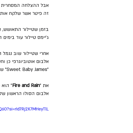
אבל ההצלחה המסחרית לא
זה פיטר אשר שלקח אותו 
בזמן שטיילור התאושש, א
ג'יימס טיילור עוד בימים 
אחרי שטיילור שוב נגמל 
אלבום אוטוביוגרפי כן וח
"Sweet Baby James" שיצא ב- 01.02.1970.
את "
Fire and Rain
" הוא 
אלבום הסולו הראשון שלו.
hQ60?si=rId7Rj2X7MHeyTlL