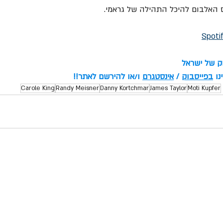
Spoti
וק של ישראל
ו 
בפייסבוק
 / 
אינסטגרם
 ו/או להירשם לאתר!!
Carole King
Randy Meisner
Danny Kortchmar
James Taylor
Moti Kupfer