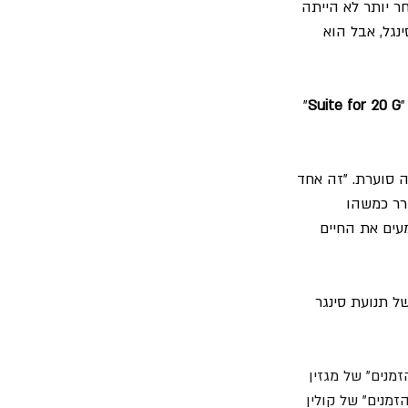
 יותר לא הייתה 
נגל, אבל הוא 
"
Suite for 20 G
" 
ה סוערת. "זה אחד 
רר כמשהו 
עים את החיים 
 של תנועת סינגר 
דולים בכל הזמנים" של מגזין 
1 האלבומים הטובים בכל הזמנים" של קולין 