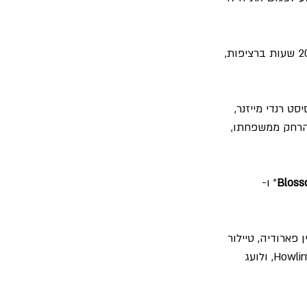
"התרגשתי מאוד שיש להם ילד, ומאוד התרגשתי שהם קראו לו על שמי, הייתי בנסיעה במשך 20 שעות ברציפות, 
ט רנדי מייזנר, 
 הרחק ממשפחתו, 
Blos
" ו- 
 פארודיה, טיילור 
הגה את השיר אחרי שראה הרבה ילדי קולג' לבנים מנגנים שירי בלוז של מאדי ווטרס ו- Howlin' Wolf, ולועג 