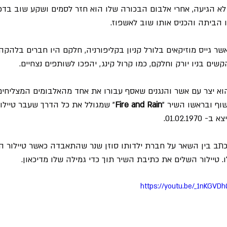
 הגיעה, אחרי אלבום הבכורה שלו הוא חזר לסמים ושקע שוב בדכא
הביתה והכניס אותו שוב לאשפוז.
שר גייס מוזיקאים בלורל קניון בקליפורניה, חלקם היו חברים בלהקה
הקשים בניו יורק וחלקם, כמו קרול קינג, יהפכו לשותפים נצחיים.
הוא יצר עם אשר והנגנים שאסף עבורו את אחד מהאלבומים המצליחי
שוף ובראשו השיר "
Fire and Rain
" שמגולל את כל הדרך שעבר טיילו
כתב בין השאר על חברת ילדותו סוזן שנר שהתאבדה כאשר טיילור הק
 טיילור השלים את כתיבת השיר תוך כדי גמילה שלו מדיכאון.
https://youtu.be/_1nKGVD