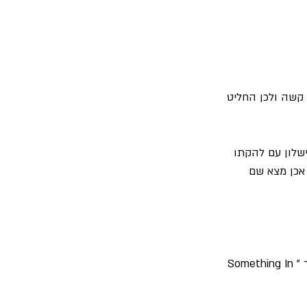
 קשה ולכן החליט 
שלון עם להקתו 
וא אכן מצא שם 
 אפילו לקח את הכותרת של השיר של טיילור "Something In 