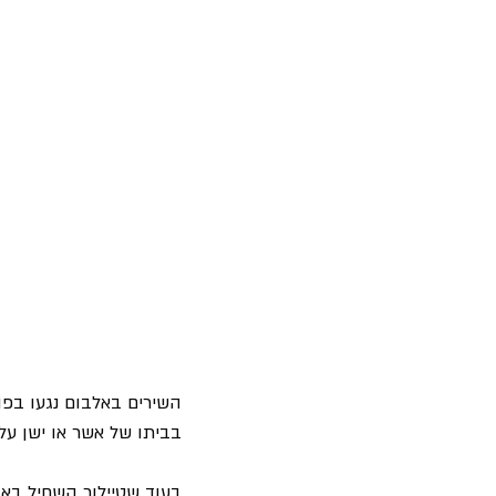
השירים באלבום נגעו בפו
בביתו של אשר או ישן על
בעוד שטיילור השחיל באו