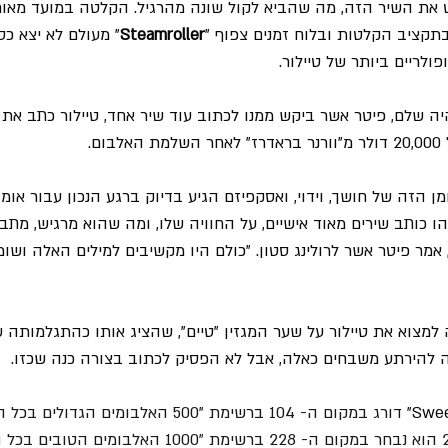
 את השיר הזה, מה שהביא לקול שונה מהרגיל. הקלטה במועד מאוחר
בתקציב הקלטות ובלוח זמנים צפוף "
Steamroller
" מעולם לא יצא כסי
לריים ביותר של טיילור.
 שלם, פיטר אשר ביקש ממנו לכתוב עוד שיר אחד, טיילור כתב את 
ם.
 הזה של חושך, וידוי, ואסקפיזם הגיע בדיוק ברגע הנכון עבור אומ
כותב שירים מאוד אישיים, על החוויה שלו, ומה שהוא מרגיש, מתב
מר פיטר אשר לרולינג סטון. "כולם היו מקשיבים למילים האלה ושומ
 אפשר היה למצוא את טיילור על שער המגזין "טיים", שהציג אותו כהתגלמותה
ה להירתע משבחים כאלה, אבל לא הפסיק לכתוב בצורה כנה שכזו.
 דורג במקום ה- 104 ברשימת "500 האלבומים הג
הרולינג סטון. בשנת 2000 הוא נבחר במקום ה- 228 ברשימת "000