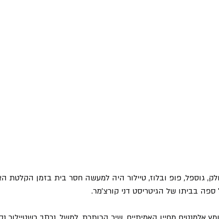
לק, גוספל, פופ ובלוז, טיילור היה למעשה חסר בית בזמן הקלטת ה
 ספה בביתו של הגיטריסט דני קורצ'מר.
מץ אלמנטים מחייו האמיתיים. שיר הכותרת, למשל, נכתב כשטיילור נס