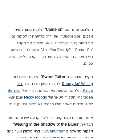
האלבום נפתח עם "
Come on"
 הלקוח מתוך המיני 
אלבום "
Snakebite'" ואיזו דרך מדהימה זו לפתוח גם 
את ההופעה כשקוברדייל שואג ומלהיב את הקהל: 
"Are You Ready?... Come On", שעוד לפני שנשמע 
ריף הגיטרה הראשון של השיר כבר רקע ברגליים ומחא 
כפיים.
הקצב מוגבר עם "
Sweet Talker"
 הלקוח מהאלבום 
Ready An' Willing
, לקצב פעמון הפרה של 
Ian 
Paice
. הלהקה נשמעת כאן בשיאה, הריף של 
Bernie 
Marsden
, 
הסלייד גיטאר של 
Micky Moody
 שגם יוצא 
לסולו מדהים לאחר סולו מדהים לא פחות של ג'ון לורד.
אנחנו מורידים קצת קצב כדי לישר קו עם יצירת המופת 
הבלוזית "
Walking in the Shadow of the Blues
"
הלקוח מהאלבום "
Lovehunter
".
ברני מרסדן אשר כתב 
את השיר יחד עם קוברדייל לוקח כאן את ההובלה 