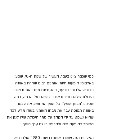
כפי שכבר ציינו בעבר, 
העשור של שנות ה-70 שפע 
באלבומי הופעות חיות. אומנים רבים שחררו באותה 
תקופה אלבומי הופעה, במסגרתם מתחו את גבולות 
היכולת שלהם והציגו את ביצועיהם על הבמה, במה 
שכינינו "מבחן אומץ". כל אומן המחשיב את עצמו 
באותה תקופה עבר את מבחן האומץ, בעודו מודע לכך 
שהוא נשפט על ידי הקהל על סמך היכולת שלו לנגן את 
החומר בהופעה חיה ולהכניס בו גם ערך מוסף.
האלבום הזה שוחרר אומנם בשנת 1980, אולם הוא 