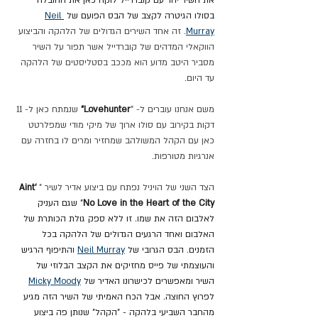
בסולו הגיטרה לקצב של הבס הפועם של 
Neil 
Murray
. זה אחד השירים הגדולים של הלהקה והביצוע 
הווקאלי המדהים של קוברדייל אשר תפור על השיר 
מסביר היטב מדוע הוא מככב בסטליסטים של הלהקה 
עד היום.
משם אנחנו עוברים ל- "
Lovehunter"
 שנמתח כאן ל- 11 
דקות בקירוב עם סולו ארוך של מיקי מודי שמפלרטט 
כאן עם הקהל המשולהב שמחזיר ומרים לו בחזרה עם 
אנרגיות מטורפות.
הצד השני של הויניל נפתח עם ביצוע אדיר לשיר "
Aint’ 
No Love in the Heart of the City
" שגם העניק 
לאלבום הזה את שמו. זו ללא ספק גולת הכותרת של 
האלבום ואחד הרגעים הגדולים של הלהקה בכל 
הזמנים. הבס הגרובי של 
Neil Murray
 והתיפוף הרגיש 
והעוצמתי של פייס מחזיקים את הקצב הבלוזי של 
השיר ומאפשרים לכישרונו האדיר של 
Micky Moody
לפרוץ החוצה. אבל הכח האמיתי של השיר הזה מגיע 
מהחבר השביעי בלהקה - "הקהל" שנותן פה ביצוע 