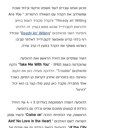
מכאן אנחנו עוברים לעוד משפט אייקוני ובלתי נשכח 
שמשלהב את הקהל עם השאלה הרטורית: "Are You 
Ready an’ Willing?" והקהל מקפיד לענות בחיוב 
ולהראות לקוברדייל שהוא ממש בעניין. זה הלהיט 
והסינגל השני מהאלבום "
Ready An' Willing
" ש
כולל 
ריף בלוזי קליט ומאפשר לקוברדייל לאלתר סביבו 
כשהוא משתף את הקהל במעין דו קרב שירה.
השיר שמסיים את הויניל הראשון ואת ההופעה 
שהוקלטה בשנת 1980 - "
Take Me With You
"
נלקח 
מהאלבום
"
Trouble". הלהקה מעלה כאן את הקצב 
ומ
איצה כמו בספרינט אחרון לקראת קו הסיום, כשכל 
אחד מחבריה מקבל כאן קטע סולו קצר בו הוא יכול 
"לזרוח".
ההופעה השניה הממוקמת בצדדים 3 ו- 4 של הויניל 
כוללת 6 קטעים מתוכם שניים נכללו גם בהופעה 
הראשונה, שיר הפתיחה הזהה "
Come on
"
והשיר שנתן 
השראה לשם האלבום "
Aint’ No Love in the Heart 
of the City
".
ההופעה הזאת כוללת גם שני שירים של 