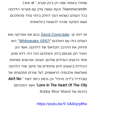
שוחרר באותה שנה רק ביפן ונקרא "Live at 
Hammersmith", וכעת נעשה צדק עם מעריצי הלהקה 
בכל העולם כשהוא הפך לחלק בלתי נפרד מהאלבום 
נושא הסיקור שזכה להוצאה בינלאומית.
אז לפני ש- 
David Coverdale
 כבש את אמריקה ואת 
העולם כולו עם האלבום "
Whitesnake (1987)
", הוא 
תיחזק את ההרכב הקלאסי של הלהקה, אשר ניגן 
הארד רוק מבוסס בלוז, והאלבום הזה היה ללא ספק 
אחד הרגעים הגדולים שלהם. תצוגה אנרגטית וסוחפת 
הכוללת ביצועים חיים ומיוחדים של מיטב שירי הלהקה 
משלושת אלבומיה הראשונים, לצד שירים מתקופתו של 
קוברדייל ב"דיפ פרפל" וכן גרסת כיסוי לשיר "
Ain’t No 
Love In The Heart Of The City
" אשר התפרסם 
בזכותו של 
Bobby ‘Blue’ Bland.
https://youtu.be/9-0AiRqvpMw