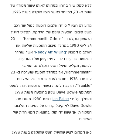
ללא ספק שייך ברוחו ובמהותו לאותו עשור מטורף של 
שנות ה- 70, במיוחד כאשר חציו הוקלט בשנת 1978.
מדוע רק חציו ? כי זה אלבום הופעה כפול שהורכב 
משני סיבובי הופעות שונים של הלהקה. תקליט הויניל 
הראשון הוקלט ב- "Hammersmith Odeon" ב- 23-
24 ליוני 1980, במהלך סיבוב ההופעות שליווה את 
האלבום המצוין "
Ready An' Willing
"
 אשר שוחרר 
כשלושה שבועות בלבד לפני קיומן של ההופעות. 
לעומתו, תקליט הויניל השני הוקלט גם הוא ב- 
"Hammersmith", אך במהלך הופעה שנערכה ב- 23 
לנובמבר 1978 כחודש לאחר שחרורו של האלבום 
"Trouble". הרכב הלהקה בשתי ההופעות זהה, למעט 
המתופף Dave Dowle שניגן בהופעה משנת 1978 
והוחלף על-ידי 
Ian Paice
 בשנת 1980. משום מה 
Dave Dowle לא קיבל קרדיט על עטיפת האלבום 
המקורית, אך עיוות זה תוקן בהוצאות המאוחרות של 
האלבום..
כאן המקום לציין שהויניל השני שהוקלט בשנת 1978 