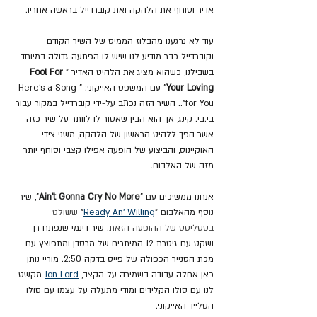
אדיר וסוחף את הלהקה ואת קוברדייל בראשה אחריו.
עוד לא נרגענו מהבלוז הממיס של השיר הקודם 
וקוברדייל כבר מודיע לנו שיש לו הפתעה גדולה במיוחד 
בשבילנו, כשהוא מציג את הלהיט האדיר "
Fool For 
Your Loving
"
עם 
המשפט האייקוני: "
Here’s a Song 
for You".. השיר הזה נכתב על-ידי קוברדייל במקור עבור 
בי.בי. קינג, אך הוא הבין שאסור לו לוותר על שיר כזה 
אשר הפך ללהיט הראשון של הלהקה, משני צידי 
האוקיינוס, והביצוע של הופעה אפילו קצבי וסוחף יותר 
מזה של האלבום.
אנחנו ממשיכים עם "
Ain't Gonna Cry No More
", שיר 
נוסף מהאלבום "
Ready An' Willing
"
 ששולט 
בסטליטס של ההופעה הזאת. 
שיר דינמי שנפתח רך 
ושקט עם גיטרת 12 המיתרים של מרסדן ומתפוצץ עם 
מכת הסנייר הכפולה של פייס בדקה 2:50. מוריי נותן 
כאן אחלה עבודה בשמירה על הקצב, 
Jon Lord
 מקשט 
לנו עם סולו הקלידים ומודי מתעלה על עצמו עם סולו 
הסלייד האייקוני.