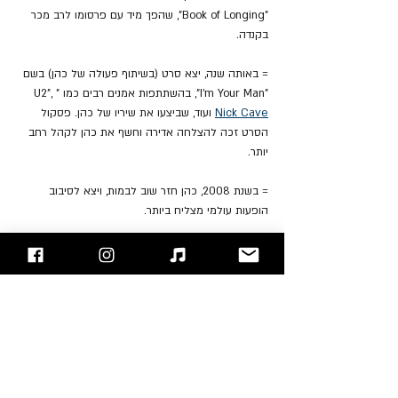
"Book of Longing", שהפך מיד עם פרסומו לרב מכר 
בקנדה.
= באותה שנה, יצא סרט (בשיתוף פעולה של כהן) בשם 
"I'm Your Man", בהשתתפות אמנים רבים כמו "U2", 
Nick Cave
 ועוד, שביצעו את שיריו של כהן. פסקול 
הסרט זכה להצלחה אדירה וחשף את כהן לקהל רחב 
יותר.
= בשנת 2008, כהן חזר שוב לבמות, ויצא לסיבוב 
הופעות עולמי מצליח ביותר.
= הוא הוציא את "Old Ideas" בשנת 2012. הוא הפך 
לאחד מהאלבומים שצעד הכי גבוה באותה תקופה.
= אלבומו "Popular Problems" יצא בשנת 2014, וזכה 
לשבחי המבקרים בין היתר על עומק הלירי שלו.
= בשנת 2016, זמן קצר לפני מותו, כהן הוציא את 
אלבומו האחרון, "You Want It Darker". בשיר הנושא 