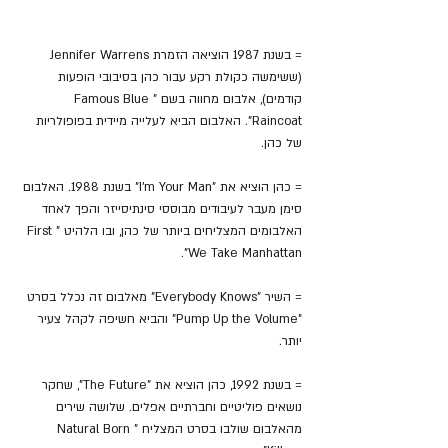
= בשנת 1987 הוציאה הזמרת Jennifer Warrens 
(ששימשה כקולת רקע עבור כהן בסיבובי הופעות 
קודמים), אלבום מחווה בשם "Famous Blue 
Raincoat". האלבום הביא לעלייה מיידית בפופולריות 
של כהן.
= כהן הוציא את "I'm Your Man" בשנת 1988. האלבום 
סימן מעבר לעיבודים מבוססי סינתיסייזר והפך לאחד 
האלבומים המצליחים ביותר של כהן, ובו הלהיט "First 
We Take Manhattan".
= השיר "Everybody Knows" מאלבום זה נכלל בסרט 
"Pump Up the Volume" והביא חשיפה לקהל צעיר 
יותר.
= בשנת 1992, כהן הוציא את "The Future", שחקר 
נושאים פוליטיים וחברתיים אפלים. שלושה שירים 
מהאלבום שולבו בסרט המצליח "Natural Born 