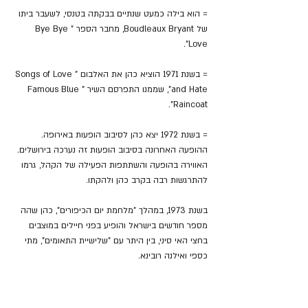
= הוא בילה כמעט שנתיים בבקתה בטנסי, לשעבר ביתו 
של Boudleaux Bryant, מחבר הספר "Bye Bye 
Love".
= בשנת 1971 הוציא כהן את האלבום "Songs of Love 
and Hate", שממנו התפרסם השיר "Famous Blue 
Raincoat".
= בשנת 1972 יצא כהן לסיבוב הופעות באירופה. 
ההופעה האחרונה בסיבוב הופעות זה נערכה בירושלים. 
האווירה בהופעה והשתתפות הפעילה של הקהל, גרמו 
להתרגשות רבה בקרב כהן ולהקתו.
בשנת 1973, במהלך "מלחמת יום הכיפורים", כהן שהה 
מספר חודשים בישראל והופיע בפני חיילים במוצבים 
בחצי האי סיני, בין היתר עם "שלישיית התאומים", מתי 
כספי ואילנה רובינא.