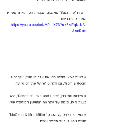
= שירו ​​"Suzanne" מאלבום הבכורה הפך לאחד משיריו 
המפורסמים ביותר.
https://youtu.be/6o6zMPLcXZ8?si=56JEqN-N8-
AAnRxm
= בשנת 1969 הוציא כהן את אלבומו השני, "Songs 
from a Room", ובו הלהיט "Bird on the Wire".
= אלבומו של כהן, "Songs of Love and Hate", יצא 
בשנת 1971, וביסס עוד יותר את המוניטין המוזיקלי שלו.
= הוא תרם לפסקול הסרט "McCabe & Mrs. Miller" 
משנת 1971 לו כתב מספר שירים.