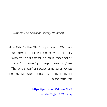
(Photo: The National Library Of Israel)
בשנת 1974 הוציא כהן את "New Skin for the Old 
Ceremony" שהושפע מחוויותיו במהלך ואחרי "מלחמת 
יום הכיפורים". השפעה זו ניכרת בשירים "Who by 
Fire", המבוסס על קטע מתוך "ונתנה תוקף", אחד 
מפיוטי יום הכיפורים, וכן בשירים "There Is a War" 
ו"Lover Lover Lover" שנכתב במהלך הופעותיו עם 
מתי כספי בחזית.
https://youtu.be/251Blni2AE4?
si=zN0Y6_NB3ZXhTa5q