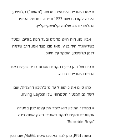
= אמו היהודייה הליטאית, מרשה ("מאשה") קלוניצקי, 
היגרה לקנדה בשנת 1927 והייתה בתו של הסופר 
התלמודי והרב שלמה קלוניצקי-קליין.
= אביו, נתן, היה חייט מהנדס ובעל חנות בגדים, ונפטר 
כשליאונרד היה בן 9. מאז סבו מצד אמו, הרב שלמה 
זלמן קלוניצקי, הופקד על חינוכו.
= סבו של כהן סייע בהקמת מוסדות רבים שעיצבו את 
החיים היהודיים בקנדה.
= כהן סיים את כיתות ז' עד ט' ב"תיכון הרצליה", שם 
לימד גם המנטור הספרותי שלו Irving Layton.
= במהלך התיכון הוא לימד את עצמו לנגן בגיטרה 
אקוסטית והקים להקת קאנטרי-פולק אותה כינה 
"Buckskin Boys".
= בשנת 1951, כהן למד באוניברסיטת McGill, שם הפך 