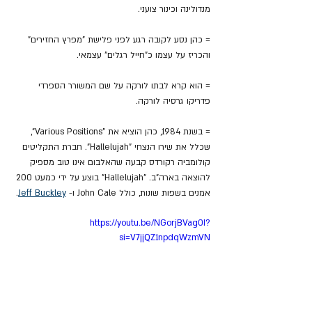
מנדולינה וכינור צועני.
= כהן נסע לקובה רגע לפני פלישת "מפרץ החזירים" 
והכריז על עצמו כ"חייל רגלים" עצמאי.
= הוא קרא לבתו לורקה על שם המשורר הספרדי 
פדריקו גרסיה לורקה.
= בשנת 1984, כהן הוציא את "Various Positions", 
שכלל את שירו הנצחי "Hallelujah". חברת התקליטים 
קולומביה רקורדס קבעה שהאלבום אינו טוב מספיק 
להוצאה בארה"ב. "Hallelujah" בוצע על ידי כמעט 200 
אמנים בשפות שונות, כולל John Cale ו- 
Jeff Buckley
.
https://youtu.be/NGorjBVag0I?
si=V7jjQZ1npdqWzmVN