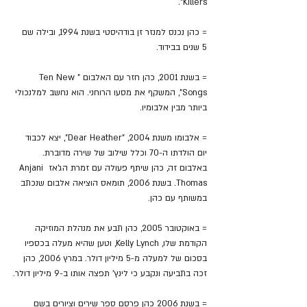
Killers".
= כהן נכנס למנזר זן בודהיסטי בשנת 1994, ובילה שם 
5 שנים בבידוד.
= בשנת 2001, כהן חזר עם האלבום "Ten New 
Songs", המשקף את מסעו הרוחני. הוא נחשב למלנכולי 
ביותר מבין אלבומיו.
= אלבומו משנת 2004, "Dear Heather", יצא לכבוד 
יום הולדתו ה-70 וכלל שילוב של שירה מדוברת. 
באלבום זה, כהן שיתף פעולה עם זמרת הג'אז Anjani 
Thomas. בשנת 2006, תומאס הוציאה אלבום שנכתב 
במשותף עם כהן.
= באוקטובר 2005, כהן תבע את מנהלת המוזיקה 
הקודמת שלו, Kelly Lynch, וטען שהיא מעלה בכספיו 
בסכום של למעלה מ-5 מיליון דולר. במרץ 2006, כהן 
זכה בתביעה ונקבע כי לינץ' תפצה אותו ב-9 מיליון דולר.
= בשנת 2006 כהן פרסם ספר שירים וציורים בשם 