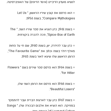
לנשיא מועדון הדיבייט (איגוד הדיונים) של האוניברסיטה.
= הוא פרסם את קובץ שיריו הראשון, "Let Us 
Compare Mythologies", בשנת 1956.
= בשנת 1961, כהן הוציא את ספר שיריו השני, "The 
Spice-Box of Earth", וזכה להכרה ביקורתית.
= כהן עבר להידרה, יוון, בשנת 1960, שם חי על פחות 
מאלף דולר בשנה וכתב את "The Favourite Game", 
הרומן הראשון שלו שיצא לאור בשנת 1963.
= בשנת 1964 הוא פרסם ספר שירים בשם "Flowers 
for Hitler".
= בשנת 1966 הוא פרסם את הרומן השני שלו, 
"Beautiful Losers".
= בשנת 1967 כהן עבר לארצות הברית ועבר להתמקד 
במוזיקה. הוא הוציא את אלבום הבכורה שלו, "Songs 
of Leonard Cohen" באותה שנה.