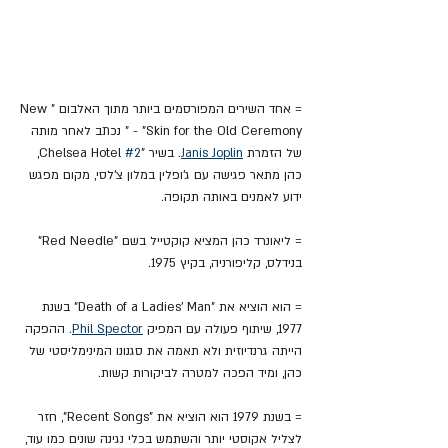
= אחד השירים המפורסמים ביותר מתוך האלבום "New 
Skin for the Old Ceremony" - " נכתב לאחר מותה 
של הזמרת 
Janis Joplin
. בשיר "Chelsea Hotel 
#2
, 
כהן מתאר פגישה עם ג'ופלין במלון צ'לסי, מקום מפגש 
ידוע לאמנים באותה תקופה.
= ליאונרד כהן המציא קוקטייל בשם "Red Needle" 
בנידלס, קליפורניה, בקיץ 1975.
= הוא הוציא את "Death of a Ladies' Man" בשנת 
1977, שיתוף פעולה עם המפיק 
Phil Spector
. ההפקה 
הייתה גרנדיוזית ולא תאמה את סגנונו המינימליסטי של 
כהן, ומיד הפכה למטרה לביקורות קשות.
= בשנת 1979 הוא הוציא את "Recent Songs", חזר 
לצליל אקוסטי יותר והשתמש בכלי נגינה שונים כמו עוד, 