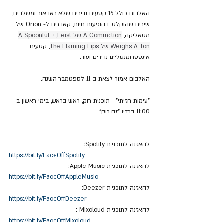
האלבום כולל 16 קטעים נדירים שלא ראו אור ומשלבים, 
שירים שהוקלטו בהופעות חיות, קאברים ל- Orion של 
מטאליקה, 
A Commotion של Feist, י A Spoonful 
Weighs A Ton של The Flaming Lips
, קטעים 
אינסטרומנטליים נדירים ועוד.
האלבום אמור לצאת ב-11 לספטמבר השנה.
"עימות חזיתי" - תוכנית רוק, ראש בראש, בימי ראשון ב- 
11:00 ברדיו "זה רוק"
להאזנה לתוכניות Spotify:
https://bit.ly/FaceOffSpotify
להאזנה לתוכניות Apple Music:
https://bit.ly/FaceOffAppleMusic
להאזנה לתוכניות Deezer:
https://bit.ly/FaceOffDeezer
להאזנה לתוכניות Mixcloud : 
https://bit.ly/FaceOffMixcloud