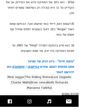
1966 - הוא כתב את המוזיקה והיא את המילים, אך את 
הקרדיט על כך היא קיבלה רק כשלושה עשורים לאחר 
מכן.
15.לעומת זאת, דייויד בואי ואישתו אנג'י, הכחישו שאת 
השיר "Angie" כתב ג'אגר בעקבות יחסים שניהל עם 
אשתו של בואי.
16. הוא סייע בהפקת הסדרה "
Vinyl" של HBO, על 
סצינת המוזיקה בניו יורק של שנות השבעים.
"עימות חזיתי" - בלוג הרוק של ישראל
אתם מוזמנים לעקוב אחרינו 
בפייסבוק
 / 
אינסטגרם
 ו/או 
להירשם לאתר
Mick Jagger
The Rolling Stones
Led Zeppelin
Charlie Watts
Brian Jones
Keith Richards
Marianne Faithful
סקירת אמנים