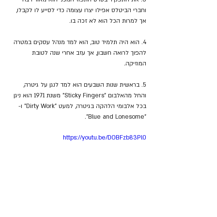
וחברי הביטלס אפילו יצרו עצומה כדי לסייע לו לקבלו, 
אך למרות הכל הוא לא זכה בו.
4. הוא היה תלמיד טוב, הוא למד מנהל עסקים במטרה 
להפוך לרואה חשבון, אך עזב אחרי שנה לטובת 
המוזיקה.
5. בראשית שנות השבעים הוא למד לנגן על גיטרה, 
והחל מהאלבום "
Sticky Fingers" מש
נת 1971 הוא ניגן 
בכל אלבומי הלהקה בגיטרה, למעט "
Dirty Work" ו- 
"Blue and Lonesome".
https://youtu.be/DOBFzb83Pl0