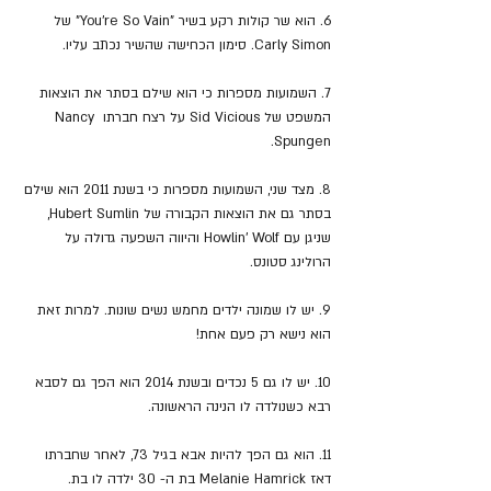
6. הוא שר קולות רקע בשיר "
You’re So Vain" של 
Carly Simon. סימון הכחישה שהשיר נכתב עליו.
7. השמועות מספרות כי הוא שילם בסתר את הוצאות 
המשפט של Sid Vicious על רצח חברתו Nancy 
Spungen.
8. מצד שני, השמועות מספרות כי בשנת 2011 הוא שילם 
בסתר גם את הוצאות הקבורה של Hubert Sumlin, 
שניגן עם Howlin’ Wolf והיווה השפעה גדולה על 
הרולינג סטונס.
9. יש לו שמונה ילדים מחמש נשים שונות
. למרות זאת 
הוא נישא רק פעם אחת!
10. יש לו גם 5 נכדים ובשנת 2014 הוא הפך גם לסבא 
רבא כשנולדה לו הנינה הראשונה.
11. הוא גם הפך להיות אבא בגיל 73, לאחר שחברתו 
דאז Melanie Hamrick בת ה- 30 ילדה לו בת.