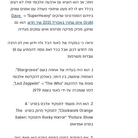
ויותר, אך הוא הוציא גם ארבעה אלבומי סולו לא רעים 
בכלל ויש לו לא מעט שיתופי פעולה עם אמנים שונים, 
ביניהם הסופרגרופ שהקים "
SuperHeavy" ו- 
Dave 
Grohl איתו שחרר באפריל 2021 שיר חדש
.
 הוא גם 
שחקן, מפיק מוזיקה וסרטים ואיש עסקים מצליח.
נראה כי במקרה 
של ג'אגר הכל גלוי וידוע ואין לנו הרבה 
מה לחדש לכם, אבל בכל זאת ננסה להפתיע עם 16 
עובדות מטורפות:
1. הוא היה בעליה של אחוזה בשם "Stargroves". 
האחוזה שימשה, בין היתר, כאולפן להקלטת אלבומי 
מופת של הלהקות "The Who" ו- "Led Zeppelin", 
לפני שנמכרה על-ידי ג'אגר בשנת 1979.
2. הוא היה מועמד לתפקיד אלכס בסרט '
A 
Clockwork Orange", לתפקיד פרנק בסרט The 
Rocky Horror" "Picture Show ולתפקיד 
Salieri 
בסרט אמדאוס.
3. את התפקיד בסרט התפוז המכני הוא מאוד רצה 