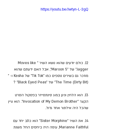
https://youtu.be/Jwtyn-L-2gQ
12. כולם יודעים שהוא נושא השיר "Moves like 
Jagger" של "Maroon 5", אבל האם ידעתם שהוא 
מוזכר גם בשירים נוספים כמו "Tik Tok" של Kesha ו- "
(The Time (Dirty Bit" של "Black Eyed Peas" ?
13. הוא הלחין וניגן במוג סינתסייזר בפסקול הסרט 
הקצר "Invocation of My Demon Brother". הוא ציין 
שהכל היה אילתור אחד גדול.
14. את השיר "Sister Morphine" הוא כתב יחד עם 
Marianne Faithful, עימה היה ביחסים החל משנת 