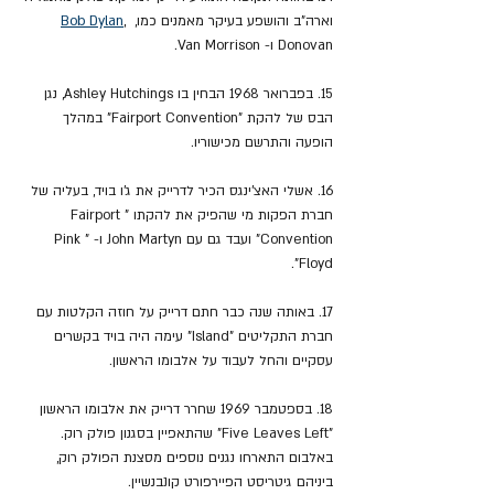
וארה"ב והושפע בעיקר מאמנים כמו, 
, 
Bob Dylan
Donovan ו- Van Morrison.
15. בפברואר 1968 הבחין בו Ashley Hutchings, נגן 
הבס של להקת "Fairport Convention" במהלך 
הופעה והתרשם מכישוריו.
16. אשלי האצ'ינגס הכיר לדרייק את ג'ו בויד, בעליה של 
חברת הפקות מי שהפיק את להקתו "Fairport 
Convention" ועבד גם עם John Martyn ו- "Pink 
Floyd".
17. באותה שנה כבר חתם דרייק על חוזה הקלטות עם 
חברת התקליטים "Island" עימה היה בויד בקשרים 
עסקיים והחל לעבוד על אלבומו הראשון.
18. בספטמבר 1969 שחרר דרייק את אלבומו הראשון 
"Five Leaves Left" שהתאפיין בסגנון פולק רוק. 
באלבום התארחו נגנים נוספים מסצנת הפולק רוק, 
ביניהם גיטריסט הפיירפורט קונבנשיין.