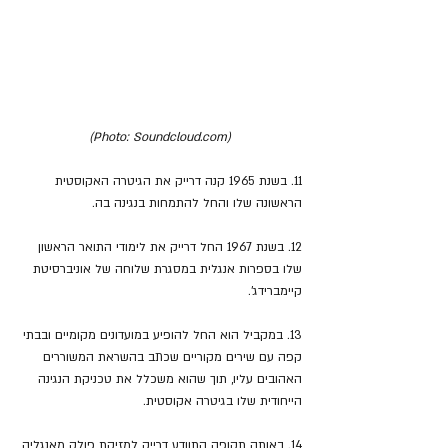
(Photo: Soundcloud.com)
11. בשנת 1965 קנה דרייק את הגיטרה האקוסטית 
הראשונה שלו והחל להתמחות בנגינה בה.
12. בשנת 1967 החל דרייק את לימודי התואר הראשון 
שלו בספרות אנגלית במסגרת שלוחה של אוניברסיטת 
קיימברידג'.
13. במקביל הוא החל להופיע במועדונים מקומיים ובבתי 
קפה עם שירים מקוריים שכתב בהשראת המשוררים 
האהובים עליו, תוך שהוא משכלל את טכניקת הנגינה 
הייחודית שלו בגיטרה אקוסטית.
14. באותה תקופה התוודע דרייק למזיקת פולק מאנגליה 