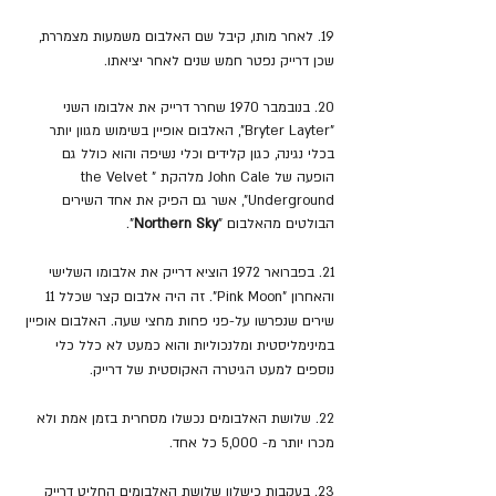
19. לאחר מותו, קיבל שם האלבום משמעות מצמררת, 
שכן דרייק נפטר חמש שנים לאחר יציאתו.
20. בנובמבר 1970 שחרר דרייק את אלבומו השני 
"Bryter Layter", האלבום אופיין בשימוש מגוון יותר 
בכלי נגינה, כגון קלידים וכלי נשיפה והוא כולל גם 
הופעה של John Cale מלהקת "the Velvet 
Underground", אשר גם הפיק את אחד השירים 
הבולטים מהאלבום "
Northern Sky
".
21. בפברואר 1972 הוציא דרייק את אלבומו השלישי 
והאחרון "Pink Moon". זה היה אלבום קצר שכלל 11 
שירים שנפרשו על-פני פחות מחצי שעה. האלבום אופיין 
במינימליסטית ומלנכוליות והוא כמעט לא כלל כלי 
נוספים למעט הגיטרה האקוסטית של דרייק.
22. שלושת האלבומים נכשלו מסחרית בזמן אמת ולא 
מכרו יותר מ- 5,000 כל אחד.
23. בעקבות כישלון שלושת האלבומים החליט דרייק 