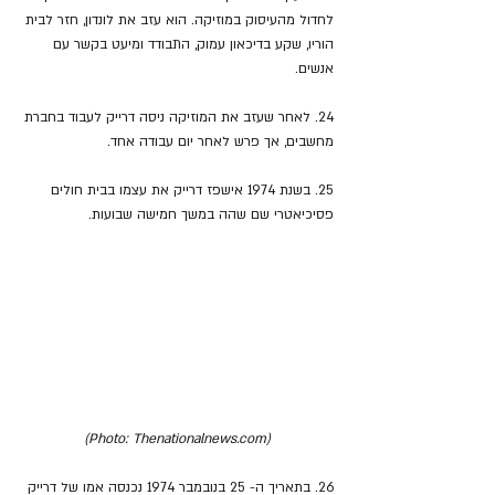
לחדול מהעיסוק במוזיקה. הוא עזב את לונדון, חזר לבית 
הוריו, שקע בדיכאון עמוק, התבודד ומיעט בקשר עם 
אנשים.
24. לאחר שעזב את המוזיקה ניסה דרייק לעבוד בחברת 
מחשבים, אך פרש לאחר יום עבודה אחד.
25. בשנת 1974 אישפז דרייק את עצמו בבית חולים 
פסיכיאטרי שם שהה במשך חמישה שבועות.
(Photo: Thenationalnews.com)
26. בתאריך ה- 25 בנובמבר 1974 נכנסה אמו של דרייק 