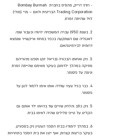
- רודני דרייק, מהנדס בחברת Bombay Burmah 
Trading Corporation הבריטית ולאם – מרי (מולי) 
לויד שהיתה זמרת.
2. בשנת 1950 עברה המשפחה להודו וכעבור שנה 
לאנגליה שם השתקעה בכפר במחוז ווריקשייר שנמצא 
דרומית לבירמינגהאם.
3. ניק ואחותו הבכורה גבריאל ינקו וספגו מהוריהם 
מוזיקה במהלך ילדותם, בעיקר מאימם שהייתה זמרת 
וניגנה על פסנתר.
4. כבר בגיל צעיר עודדה אותו אימו ללמוד לנגן על 
פסנתר.
5. ניק כתב והלחין שירים עוד בהיותו ילד אותם גם 
הקליט על טייפ סלילים שהיה לאימו בבית.
6. במהלך לימודיו בבית הספר הצטיין ניק בספורט, 
בעיקר בריצות קצרות, ואף ייצג את בית הספר בתחרויות 