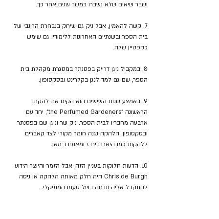
ושבר שיאים שלא נשברו במשך שנים אחר כך.
7. קשה להאמין, אבל ניק גם שיחק בנבחרת הרוגבי של 
בית הספר ובשנתיים האחרונות ללימודיו גם שימש 
כקפטיין שלה.
8. במקביל ניגן דרייק בפסנתר במסגרת מקהלת בית 
הספר, שם גם למד לנגן בקלרינט ובסקסופון.
9. באמצע שנות השישים הוא הקים את להקתו 
הראשונה "the Perfumed Gardeners", יחד עם 
ארבעה מחבריו לבית הספר. ניק שר וניגן שם בפסנתר 
ובסקסופון. הלהקה נגנה חומר מקורי לצד קאברים 
ללהקות כמו היארדבירדז ומאנפרד מאן.
10. הדעות חלוקות בעניין הזה, אבל הזמר והיוצר הידוע 
Chris de Burgh היה חלק מאותה הלהקה או ניסה 
להתקבל אליה ונדחה בשל טעמו המוזיקלי.