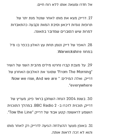
אל חדרו ומצאה אותו ללא רוח חיים.
27. דרייק מצא את מותו לאחר שנטל מנת יתר של 
תרופות נוגדות דיכאון וסיבת המוות נקבעה כהתאבדות 
למרות שיש הסוברים שמדובר בתאונה.
28. האפר של דייק נטמן תחת עץ האלון בכפר בו גדל 
במחוז Warwickshire.
29. על מצבת קברו נחרטו מילים מהבית השני של השיר 
"From The Morning" שסוגר את האלבום האחרון של 
דרייק. ואלה המילים: "Now we rise, And we are 
everywhere".
30. בשנת 2004 הנחה השחקן בראד פיט, מעריץ של 
דרייק, תוכנית לזכרו ב- BBC Radio 2. במהלך התוכנית 
הושמע לראשונה קטע אבוד של דרייק "Tow the Line".
31. באופן מצער ההצלחה הגיעה לדרייק רק לאחר מותו 
והוא לא זכה לראות אותה.