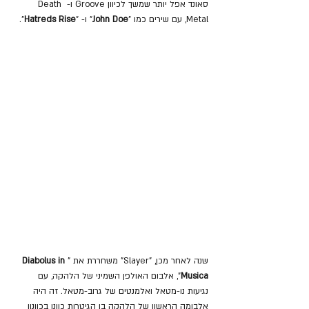
סאונד אפל יותר שמשך לכיוון Groove ו- Death 
Metal, עם שירים כמו "
John Doe
" ו- "
Hatreds Rise
".
שנה לאחר מכן, "Slayer" משחררת את "
Diabolus in 
Musica
", אלבום האולפן השמיני של הלהקה, עם 
נגיעות נו-מטאל ואלמנטים של גרוב-מטאל. זה היה 
אלבומה הראשון של הלהקה בו הגיטרות כוונו בכוונון 