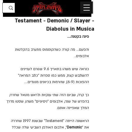
Testament - Demonic / Slayer -
Diabolus in Musica
פינה בקטנה....
והפעם... מה קורה כשהקוסמוס מתערב בהקלטות 
אלבומים..
כנראה שיש משהו בתאריך 9.6 שגורם לעניינים 
להשתבש קצת, ממש כמו ספרות "כתב המראה" 
ההפוכות (6-9), שזורמות בכיוונים מנוגדים....
כך קרה, שביום הזה שתי ענקיות ת'ראש מטאל שחררו, 
בהפרש של שנה, אלבומים "ניסיוניים" משהו, שסטו מדרך 
המלך שאפיינה אותם.
הראשונה הייתה "Testament" שבשנת 1997 שחררה 
את "
Demonic
", אלבום האולפן השביעי שלה שכלל 