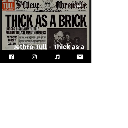
The Wiz
3 במרץ
Jethro Tull - Thick as a
Brick
"עימות חזיתי" - מגזין הרוק של ישראל, בלוג מוזיקה
ופודקאסט!!