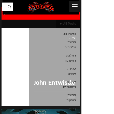
בלוג
All Posts
All Posts
27 ביוני
סקירת
אלבומים
המלצת
המערכת
סקירת
אמנים
John Entwistle
ארועים
היסטוריים
סקירת
הופעות
חדשות