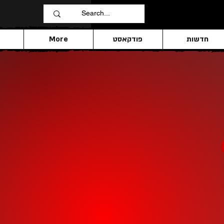
חדשות
פודקאסט
More