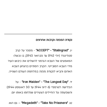
נקודת המפנה וקרבות אחרונים
יג. 
"ACCEPT" - "Stalingrad"
 - מספר על קרב 
סטלינגרד (יולי 1942 עד פברואר 1943), בו נכשלו 
המאמצים של הצבא הגרמני להשלים את כיבוש העיר 
מידי הצבא הסובייטי. הקרב הסתיים בניצחון הצבא 
האדום והביא לנקודת מפנה במלחמת העולם השנייה.
יד. 
"Iron Maiden" - "The Longest Day"
 - על 
הפלישה לנורמנדי (6 ליוני 1944 עד 30 לאוגוסט 1944) 
והשפעתה על החיילים הצעירים שנלחמו באותו יום.
טו. 
"Megadeth" - "Take No Prisoners"
 – גם הוא 