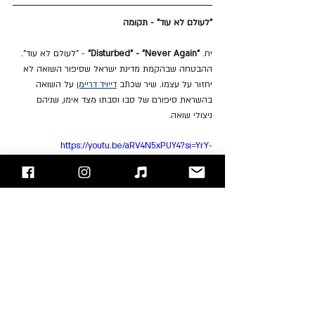
"לעולם לא עוד" - תקומה
יח. 
"Disturbed" - "Never Again"
 - "לעולם לא עוד". 
ההבטחה שבהקמת מדינת ישראל שסיפור השואה לא 
יחזור על עצמו. שיר שכתב 
דייויד דריימן
 על השואה 
בהשראת סיפורם של סבו וסבתו מצד אימו, שניהם 
ניצולי שואה.
https://youtu.be/aRV4N5xPUY4?si=YrY-
lkhJWBMjMMiv
ן** 
"Salem" - "Ha'ayara Bo'eret"