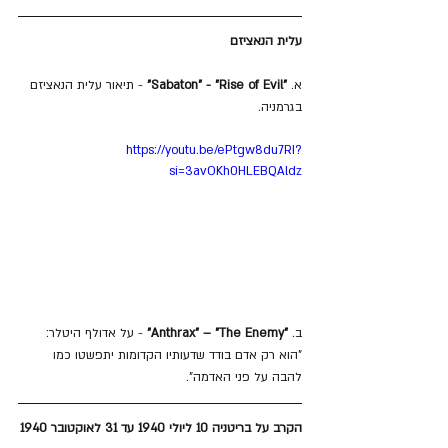
עלית הנאציזם
א. 
"Sabaton" - "Rise of Evil"
 - תיאור עלית הנאציזם 
בגרמניה.
https://youtu.be/ePtgw8du7RI?
si=3avOKh0HLEBQAldz
ב. 
"Anthrax" – "The Enemy"
 - על אדולף היטלר: 
"הוא רק אדם בודד שדעותיו הקדומות יתפשטו כמו 
להבה על פני האדמה".
הקרב על בריטניה 10 ליולי 1940 עד 31 לאוקטובר 1940