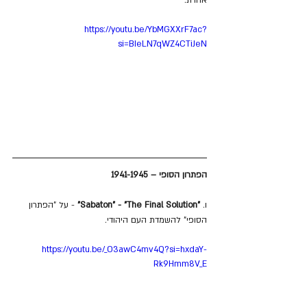
https://youtu.be/YbMGXXrF7ac?
si=BIeLN7qWZ4CTiJeN
הפתרון הסופי – 1941-1945
ו. 
"Sabaton" - "The Final Solution"
 - על "הפתרון 
הסופי" להשמדת העם היהודי.
https://youtu.be/_O3awC4mv4Q?si=hxdaY-
Rk9Hmm8V_E