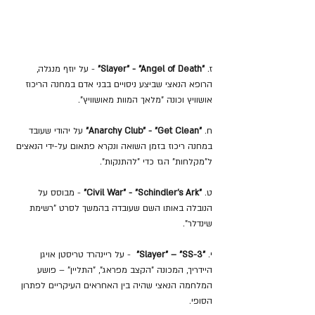
ז. 
"Slayer" - "Angel of Death"
 - על יוזף מנגלה, 
הרופא הנאצי שביצע ניסויים בבני אדם במחנה הריכוז 
אושוויץ וכונה "מלאך המוות מאושוויץ".
ח.
 "Anarchy Club" - "Get Clean"
 על יהודי שעובד 
במחנה ריכוז בזמן השואה ונקרא פתאום על-ידי הנאצים 
ל"מקלחות" הגז כדי "להתנקות".
ט. 
"Civil War" - "Schindler's Ark"
 - מבוסס על 
הנובלה באותו השם שעובדה בהמשך לסרט "רשימת 
שינדלר".
י.
 "Slayer" – "SS-3"
  - על ריינהרד טריסטן אויגן 
היידריך, המכונה "הקצב מפראג", "התליין" – פושע 
המלחמה הנאצי שהיה בין האחראים העיקריים לפתרון 
הסופי.