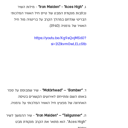
ג. 
"Iron Maiden" - "Aces High"
 - מילות השיר 
נכתבות מנקודת המבט של טייס חיל האוויר המלכותי 
הבריטי שנלחם במהלך הקרב על בריטניה מול חיל 
האוויר של גרמניה (1940).
https://youtu.be/Xg9aQvjMS60?
si=2IZIkvm0wLELcStb
ד. 
"Motörhead" – 
Bomber"
"
 - שיר שמבוסס על ספר 
באותו השם ומתייחס לאירועים הקשורים בטיסה 
האחרונה של מפציץ חיל האוויר המלכותי על גרמניה.
ה. 
"Iron Maiden" – "Tailgunner"
 - שיר ההמשך לשיר 
"Aces High". הוא מתאר את הקרב מנקודת מבט 
אחרת.