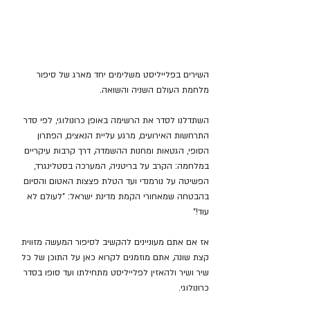
השירים בפלייליסט משלימים יחד מארג של סיפור 
מלחמת העולם השניה והשואה.
השתדלנו לסדר את הרשימה באופן כרונולוגי, לפי סדר 
התרחשות האירועים, מרגע עליית הנאצים, הפתרון 
הסופי, הגטאות ומחנות ההשמדה, דרך קרבות עיקריים 
במלחמה: הקרב על בריטניה, המערכה בסטלינגרד, 
הפשיטה על נורמנדי ועד הטלת פצצות האטום והסיום 
בהבטחה שמאחורי הקמת מדינת ישראל: "לעולם לא 
עוד!"
אז אם אתם מעוניינים להקשיב לסיפור המעשה מזווית 
קצת שונה, אתם מוזמנים לקרוא כאן על התוכן של כל 
שיר ושיר ולהאזין לפלייליסט מתחילתו ועד סופו בסדר 
כרונולוגי.