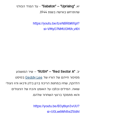
יא. 
"Sabaton" – "Uprising"
 - על המרד הפולני 
שהתרחש בוורשה בשנת 1944.
https://youtu.be/lzeNBRbWXpI?
si=VMyO7NMUGMJh_vKH
יב.
 "RUSH" – "Red Sector A"
 – שיר המושפע 
מסיפור חייהם של הוריו של 
Geddy Lee
 בסיסט 
הלהקה, שחיו במחנות הריכוז ברגן בלזן ודכאו והיו ניצולי 
שואה. המילים נכתבו על האומץ והכח של הניצולים 
והוא מתמקד ברגעי השחרור שלהם.
https://youtu.be/B3ytkyn3vUU?
si=U0Lw6WhRxiZ5l6hI