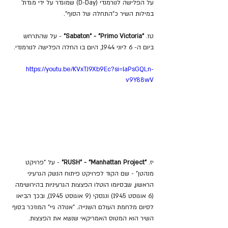
על הפלישה לנורמנדי (D-Day) שמוגדר על ידי מגדת' 
במילות השיר כ"התחלה של הסוף".
טז. 
"Sabaton" - "Primo Victoria"
 - על שהתרחש 
ביום ה- 6 ליוני 1944, היום בו החלה הפלישה לנורמנדי.
https://youtu.be/KVxTJ9Xb9Ec?si=laPsGQLn-
v9Y88wV
יז. 
"RUSH"
- "Manhattan Project"
 - על "פרויקט 
מנהטן" - שם הקוד לפרויקט פיתוח הנשק הגרעיני 
הראשון, שבסיומו הוטלו הפצצות הגרעיניות בהירושימה 
(6 אוגוסט 1945) ונגסקי (9 אוגוסט 1945), ובכך הביאו 
לסיום מלחמת העולם השנייה. "אנולה גיי" המוזכר בסוף 
השיר הוא המטוס האמריקאי שנשא את הפצצות.