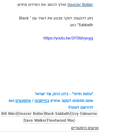
Geezer Butler
 נאלץ לכתוב את המילים מחדש.
ניתן להקשיב לווקר מבצע את השיר עם "Black 
Sabbath" כאן:
https://youtu.be/2ITDbIvjegg
"עימות חזיתי" - בלוג הרוק של ישראל
אתם מוזמנים לעקוב אחרינו 
בפייסבוק
 / 
אינסטגרם
 ו/או 
להירשם לאתר!!
Bill Ward
Geezer Butler
Black Sabbath
Ozzy Osbourne
Dave Walker
Fleetwood Mac
ארועים היסטוריים