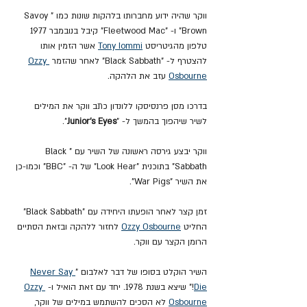
ווקר שהיה ידוע מחברותו בלהקות שונות כמו "Savoy 
Brown" ו- "Fleetwood Mac" קיבל בנובמבר 1977 
טלפון מהגיטריסט 
Tony Iommi
 אשר הזמין אותו 
להצטרף ל- "Black Sabbath" לאחר שהזמר 
Ozzy 
Osbourne
 עזב את הלהקה.
בדרכו מסן פרנסיסקו ללונדון כתב ווקר את המילים 
לשיר שיהפוך בהמשך ל- "
Junior's Eyes
".
ווקר יבצע גירסה ראשונה של השיר עם "Black 
Sabbath" בתוכנית "Look Hear" של ה- "BBC" וכמו-כן 
את השיר "War Pigs".
זמן קצר לאחר הופעתו היחידה עם "Black Sabbath" 
החליט 
Ozzy Osbourne
 לחזור ללהקה ובזאת הסתיים 
הרומן הקצר עם ווקר.
השיר הוקלט בסופו של דבר לאלבום "
Never Say 
Die
!" שיצא בשנת 1978. יחד עם זאת הואיל ו- 
Ozzy 
Osbourne
 לא הסכים להשתמש במילים של ווקר, 