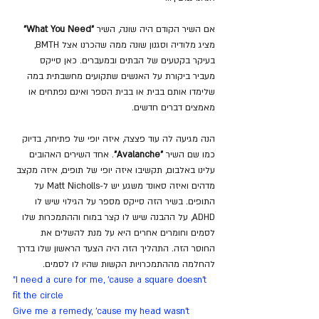
אם השיר הקודם היה שונה, השיר
 "What You Need"
מציג מלודיה וסגנון שונה ממה שהכרנו אצל BMTH, 
בעיקר בקטעים של הבתים ובמעברים. כאן סייקס 
מעביר ביקורת על האנשים שתקועים מחשבתית במה 
שלימדו אותם בבית או בבית הספר ואינם נפתחים או 
מאמצים דברים חדשים. 
הנה מגיעה לה עוד פצצה, איזה יופי של פתיחה, בדיוק 
כמו שם השיר
 "Avalanche"
. אחד השירים האהובים 
עלינו באלבום, תקשיבו איזה יופי של תופים, איזה מקצב 
מדהים ואיזה סאונד משגע יש ל-Matt Nicholls על 
התופים. בשיר הזה סייקס מספר על הגילוי שיש לו 
ADHD, על ההבנה שיש לו קצר במוח וההתמכרות שלו 
לסמים וחומרים אחרים היא על מנת להשלים את 
החוסר הזה. התהליך הזה היה הצעד הראשון שלו בדרך 
להחלמה מההתמכרויות הקשות שהיו לו לסמים.
"I need a cure for me, 'cause a square doesn't 
fit the circle
Give me a remedy, 'cause my head wasn't 