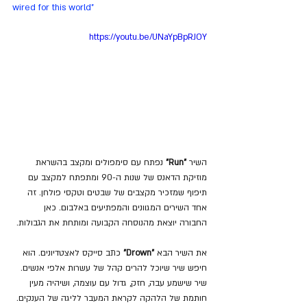
wired for this world"
https://youtu.be/UNaYpBpRJOY
השיר
 "Run"
 נפתח עם סימפולים ומקצב בהשראת 
מוזיקת הדאנס של שנות ה-90 ומתפתח למקצב עם 
תיפוף שמזכיר מקצבים של שבטים וטקסי פולחן. זה 
אחד השירים המגוונים והמפתיעים באלבום. כאן 
החבורה יוצאת מהנוסחה הקבועה ומותחת את הגבולות.
את השיר הבא 
"Drown"
 כתב סייקס לאצטדיונים. הוא 
חיפש שיר שיוכל להרים קהל של עשרות אלפי אנשים. 
שיר שישמע עבה, חזק, גדול עם עוצמה, ושיהיה מעין 
חותמת של הלהקה לקראת המעבר לליגה של הענקים. 