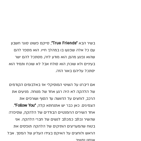
בשיר הבא
 "True Friends"
, סייקס פשוט סוגר חשבון 
עם כל אלה שפגעו בו במהלך חייו. הוא מספר להם 
שהוא נפגע מהם, הוא מודע לזה, מסתכל להם ישר 
בעיניים ולא שוכח, הוא סולח אבל לא שוכח ותמיד הוא 
יסתכל עליהם באור הזה.
אם דיברנו על השינוי המוסיקלי אז באלבומים הקודמים 
של הלהקה לא היה רגע אחד של מנוחה. מניעים את 
הרכב, לוחצים על הדוושה עד הסוף ושורפים את 
הצמיגים. כאן כבר יש אתנחתא קלה,
 "Follow You"
. 
אחד השירים הרומנטיים הבודדים של הלהקה, שסיפרה 
שהשיר נכתב כמכתב לנשים של חברי הלהקה. אני 
בטוח שהמעריצים הותיקים של הלהקה תופסים את 
הראש ולוחצים על האיקס בצידו העליון של המסך. אבל 
אנחנו נמשיך...