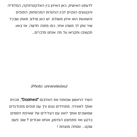
לדעתנו האישית, כאן האיזון בין האלקטרוניקה, המלודיה 
והקטעים הנקיים לבין הגיטרות המכסחות, התופים 
והשאגות הוא איזון מושלם. יש כאן שילוב מאוזן שבכל 
שיר נותן לך משהו אחר, כמו מתנה חדשה. אז בואו 
תקשיבו ותקראו על מה אנחנו מדברים...
(Photo: unraveled.eu)
השיר הראשון שפותח את האלבום 
"Doomed"
, מכניס 
אותך לאווירה. מתחילים נעים ורך עם תופים מתגלגלים 
שמושכים אותך לאט עם הצלילים של שאיפת הסמים 
ברקע ואז מתפוצץ הפזמון, אנחנו אבודים !! שוב פעם 
שקט... נוסחה מנצחת !