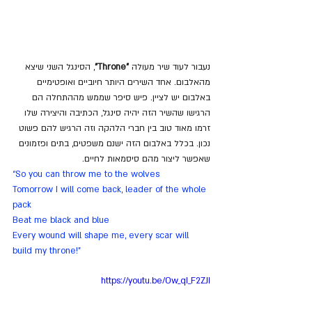
נעבור לעוד שיר מעולה
 "Throne"
, הסינגל השני שיצא 
מהאלבום. אחד השירים היותר חיוביים ואופטימיים 
באלבום יש לציין. פיש סיפר שממש מההתחלה הם 
הרגישו שהשיר הזה יהיה סינגל, הכתיבה והיצירה שלו 
זרמו מאוד טוב בין חברי הלהקה וזה הרגיש להם פשוט 
נכון. בכלל באלבום הזה ישנם משפטים, בתים ופזמונים 
שאפשר ליצור מהם סיסמאות לחיים.
“So you can throw me to the wolves
Tomorrow I will come back, leader of the whole 
pack
Beat me black and blue
Every wound will shape me, every scar will 
build my throne!”
https://youtu.be/Ow_qI_F2ZJI