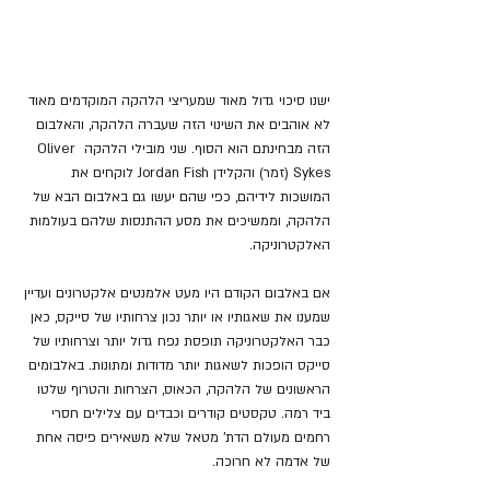
ישנו סיכוי גדול מאוד שמעריצי הלהקה המוקדמים מאוד 
לא אוהבים את השינוי הזה שעברה הלהקה, והאלבום 
הזה מבחינתם הוא הסוף. שני מובילי הלהקה Oliver 
Sykes (זמר) והקלידן Jordan Fish לוקחים את 
המושכות לידיהם, כפי שהם יעשו גם באלבום הבא של 
הלהקה, וממשיכים את מסע ההתנסות שלהם בעולמות 
האלקטרוניקה.
אם באלבום הקודם היו מעט אלמנטים אלקטרונים ועדיין 
שמענו את שאגותיו או יותר נכון צרחותיו של סייקס, כאן 
כבר האלקטרוניקה תופסת נפח גדול יותר וצרחותיו של 
סייקס הופכות לשאגות יותר מדודות ומתונות. באלבומים 
הראשונים של הלהקה, הכאוס, הצרחות והטרוף שלטו 
ביד רמה. טקסטים קודרים וכבדים עם צלילים חסרי 
רחמים מעולם הדת' מטאל שלא משאירים פיסה אחת 
של אדמה לא חרוכה.