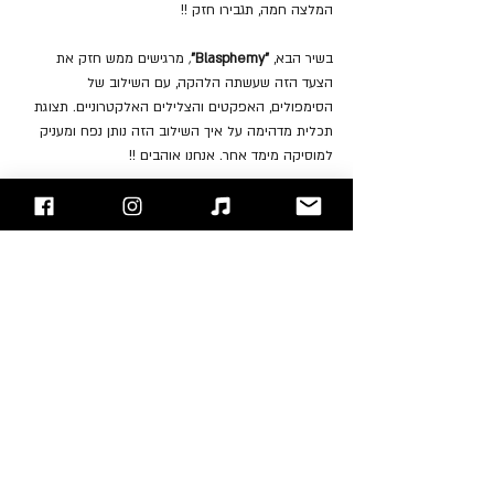
המלצה חמה, תגבירו חזק !!
בשיר הבא,
 "Blasphemy"
,
 מרגישים ממש חזק את 
הצעד הזה שעשתה הלהקה, עם השילוב של 
הסימפולים, האפקטים והצלילים האלקטרוניים. תצוגת 
תכלית מדהימה על איך השילוב הזה נותן נפח ומעניק 
למוסיקה מימד אחר. אנחנו אוהבים !!
השיר 
"Oh No"
 שחותם את האלבום הוא מעין פרודיה 
על שירי ריקודים, גם מבחינת המלודיה שלו וגם מבחינת 
הטקסט. סייקס סיפר שהוא כתב את השיר הזה על 
אנשים שהם בגיל שלו, בסביבות ה- 30 ועדיין מבלים 
ומנסים לחיות כמו בני 18.
האלבום הזה כבש את פסגת מצעדי הבילבורד השונים 
והוא ללא ספק צעד נוסף בשינוי המוסיקלי של הלהקה, 
אשר נטשה לגמרי את הסגנון הקשוח והכסחני 
מהאלבומים הראשונים וממשיכה בהתנסויות 
המוסיקליות ובטקסטים, ואנחנו אוהבים את זה !! (כבר 
הדגשנו את זה?)