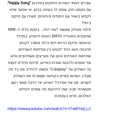
עוברים לאחד השירים החזקים באלבום 
"Happy Song"
, 
עם טקסט חזק שנותן לך בעיטה בבטן. אי אפשר שלא 
לקפוץ באוויר עם התופים והגיטרות, תשירו עם סייקס 
ביחד!!
סיפור מצחיק שקשור לשיר הזה... בטקס פרסי ה-NME 
שהתקיים באנגליה BMTH הוזמנו להופיע. במהלך 
ההופעה סייקס הרגיש דחף בלתי מוסבר לקפוץ 
מהבמה והוא החל לקפוץ בין שולחנות האורחים. 
שולחנות האורחים אינם של מעריצים משולהבים אלא 
של אומנים ולהקות שנכחו באירוע. סייקס מחליט לעצור 
על השולחן של "Coldplay" ופשוט להחריב את כל מה 
שעליו, כשהוא מסיים בקפיצה ששוברת את השולחן 
לשניים. סוג של אמירה? הארוע יצר הרבה מאוד רעש 
תקשורתי סביב שתי הלהקות מה שתרם לקידום 
האלבום, תראו בעצמכם:
https://www.youtube.com/watch?v=tTwXtTaQ_LU