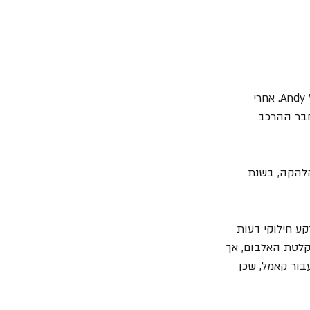
זה האלבום הראשון איתו פתחה "קאמל" את שנות השמונים, והאחרון שלה עם המתופף Andy Ward. אחרי 
של איש אחד, כאשר Andrew Latimer יוותר כחבר ההרכב 
להקה, בשנת 
ת על רקע חילוקי דעות 
מסכים לסיים את הקלטת האלבום, אך 
בור קאמל, שכן 