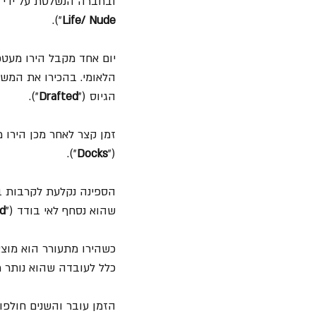
ובחברה הנשלטת על ידי חו
").
Life/ Nude
יום אחד מקבל הירו מעטפ
הלאומי. בהכירו את המשטר
הגיוס ("
Drafted
"). 
זמן קצר לאחר מכן הירו 
").
Docks
("
הספינה נקלעת לקרבות בא
שהוא נסחף לאי בודד ("
d
כשהירו מתעורר הוא מוצא 
כלל לעובדה שהוא נותר מא
הזמן עובר והשנים חולפות