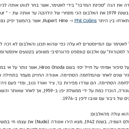
 את הגה "ספינת המדבר" בידי לאטימר, אשר בחר לנווט אותה לכיוון
וכך, לאטימר וחבריו
Phil Collins
 ו- Rupert Hine, אשר בהמשך יפ
אטימר עם המיינסטרים לא עלה כפי שהוא תכנן והאלבום לא זכה לה
 למקורות" עם אלבום קונספט פרוגרסיבי משופע בקטעים אינסטרומנט
אלבום הקונספט מבוסס על סיפור אמיתי על חייל יפני בשם a
זר שנים לאחר שהמלחמה הסתיימה. אונודה החזיק מעמד בתחילה עם
מה הסתיימה. הם שרדו מפירות בר, ציד ואורז גנוב, ומדי פעם ניהלו
מקומיים ועם המשטרה. אונודה, הוכרז כמת על ידי ממשלת יפן
ל גיבור עם שובו ליפן ב-1974.
הוא עולה מהאלבום:
בעיצומה של מלחמת העולם השניה, בשנת 1942, מצא הירו א