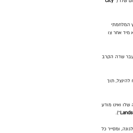
ם שלו ("
City 
ץ המלחמתי 
 מיד אחר צו 
לעבר שדה הקרב 
הינצל, תוך 
שלו ואינו מודע 
").
Lands
ונה, ומסייר כל 