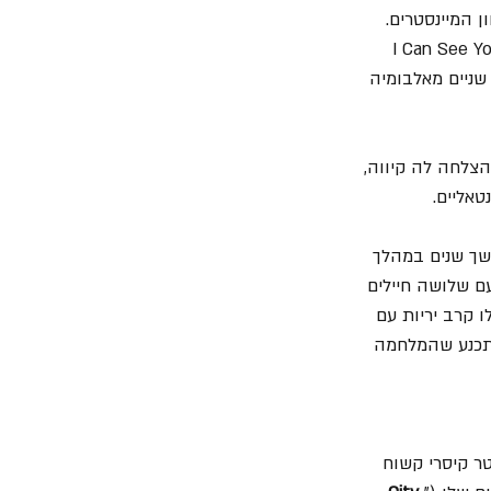
 המיינסטרים. 
 ייצרו בשנת 1979 את האלבום הכי מסחרי של הלהקה עד אותה עת - "I Can See Your 
יק גם שניים מאלבומיה 
צלחה לה קיווה, 
אליים.
Hiroo Onod, אשר נותר על אי במשך שנים במהלך 
 שלושה חיילים 
 קרב יריות עם 
 ב-1959, אך לאחר שאותר והשתכנע שהמלחמה 
ונודה (Nude) את עצמו חי במשטר קיסרי קשוח 