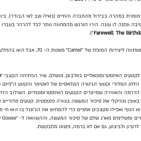
בה ונתנה לו עוגה. הירו הנרגש מהמחווה נותר לבד להרהר בעברו (
").
Farewell: The Birth
האלבום הזה אומנם לא משתווה ליצירות המופת של "Camel" מ
לקטעים האינסטרומנטאליים באלבום, מושלם. שיר הפתיחה הקצבי "
e
 הלחן המלודי וקטעי הגיטרה הקלאסיים של לאטימר והקטע ה"פינק פל
הדרמה והאווירה שמייצרים הקטעים האינסטרומנטליים. השילוב הזה 
ופן מוזיקלי את סיפור המעשה בצורה פנטסטית. קטעים מלודיים ו
 הנוף ואפילו מקצבים אתניים כדי להמחיש את הג'ונגל בו הוא חי מה
רעיון ולביצוע, גם אם לא ברמה, פשוט מתבקשת.