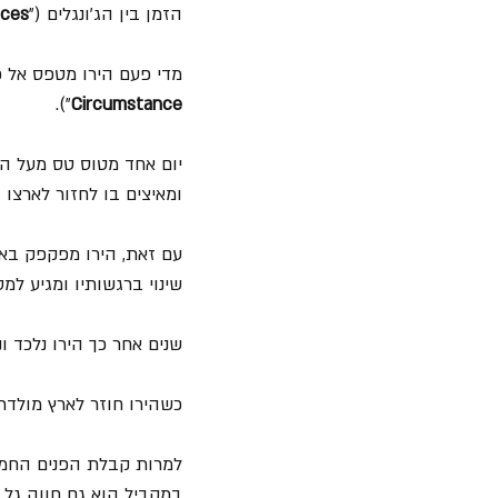
הזמן בין הג'ונגלים ("
aces
מדי פעם הירו מטפס אל פ
").
Circumstance
יום אחד מטוס טס מעל הא
ומאיצים בו לחזור לארצו (
עם זאת, הירו מפקפק באמ
שינוי ברגשותיו ומגיע 
שנים אחר כך הירו נלכד ו
כשהירו חוזר לארץ מולדת
למרות קבלת הפנים החמה,
במקביל הוא גם חווה גל ש