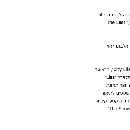
תהילתו הקצרה של הירו מומרת במהרה בבידול מהחברה והחיים (כאילו שב לאי הבודד). ביום הולדתו ה -50 
"
The Last 
שנות ה- 70, אבל הוא בהחלט אלבום ראוי 
City Lif
", הרצועה 
וידי" "
Lies
" 
יוצר תמונת 
שקטים לתיאור 
ווים קטעי קישור 
שמחברים את מילות השירים ומשלימים מארג שלם של סיפור המעשה, וההשוואה ל- "The Snow Goose" 