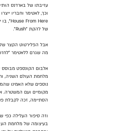
עזיבתו של בארדנס הותירה
House From Here", בו יתארחו בין היתר 
של להקת "Rush".
אבל הפלירטוט הקצר של ל
מה שגרם ללאטימר "לחזור
מלחמת העולם השניה, וח
נוספים שלא האמינו שהמלח
הסתיימה, זכה לקבלת פנים ש
וזה סיפור העלילה כפי ש