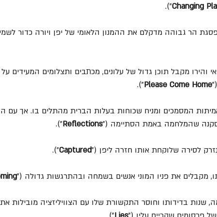
").
Changing Pl
סגת הר גבוהה מדקלם את ההמנון הלאומי של יפן ויורה כדור לשמיי
י והירו מקבל תוכן גדול של עלונים, מכתבים ותצלומים המעידים על
"
Please Come Home
").
יתות המסמכים ומניח שכוחות בעלות הברית מהתלים בו. אך עם הזמ
למסקנה שהמלחמה באמת הסתיימה ("
Reflections
").
נזרק לסירה שלוקחת אותו חזרה ליפן ("
Captured
").
ו, מקבלים את פניו המוני אנשים בשמחה ובהתרגשות גדולה ("
ming
 שנות בדידותו וחוסר התקשורת שלו עם הצוויליזציה מובילות את 
ל פרסומים שקריים עליו ("
Lies
").