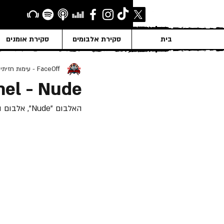
בית
סקירת אלבומים
סקירת אומנים
FaceOff - עימות חזיתי
el - Nude
האלבום "Nude", אלבום האולפן השמיני של להקת "Camel", שוחרר ב- 23 לינואר 1981.