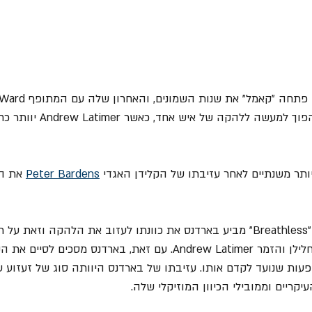
האלבום הזה הלהקה תהפוך למעשה ללהקה 
תר משנתיים לאחר עזיבתו של הקלידן האגדי 
Peter Bardens
 את ה
במהלך הקלטת האלבום "Breathless" מביע בארדנס את כוונתו לעזוב את הלהקה וזא
שהיו לו עם הגיטריסט, החלילן והזמר Andrew Latimer. עם זאת, בארדנס 
עות שנועד לקדם אותו. עזיבתו של בארדנס היוותה סוג של זעזוע ע
קריים וממובילי הכיוון המוזיקלי שלה.