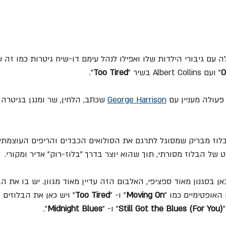
O
" ועם Albert Collins בשיר "
Too Tired
".
עולה מעניין עם 
George Harrison
 שכתב, הלחין, שר ומנגן בגיטרה 
 בלוז מבריק שמסוגל לתרגם את הסולואים הכבדים והריפים העוצמתי
 של הבלוז מסורתי, תוך שהוא יוצר בדרך "בלוז-רוק" אדיר ומקורי.
 בסגנון מאוד ספציפי, האלבום הזה עדיין מאוד מגוון. יש בו את הב
אופטימיים כמו "
Moving On
" ו- "
Too Tired
" ויש כאן את הבלוזים ה
Still Got the Blues (For You)
" ו- "
Midnight Blues
".