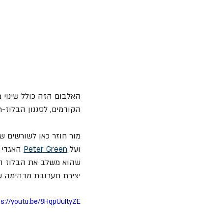
האלבום הזה כולל שינוי מ
הקודמים, לסגנון הבלוז-ר
ועל 
Peter Green
שהוא משלב את הבלוז הב
יצירת תערובת מדהימה של
ps://youtu.be/8HgpUuItyZE