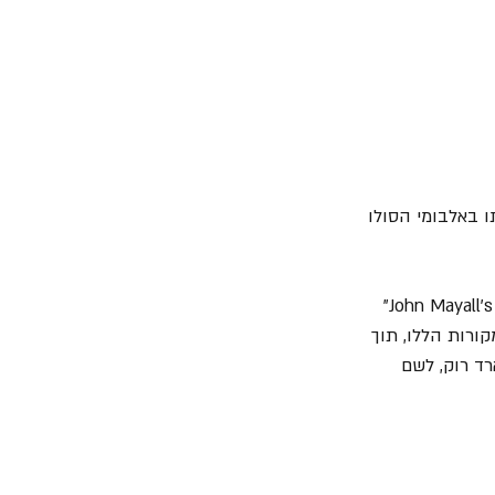
ו באלבומי הסולו 
מור חוזר כאן לשורשים שעיצבו אותו מוזיקלית. הוא גדל על Albert King, על "John Mayall's Bluesbreakers" 
Fleetwoo", והוא שב כאן למקורות הללו, תוך 
ד רוק, לשם 