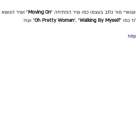
גארי מור כתב בעצמו כמו שיר הפתיחה "
Moving On
" ושיר הנושא "
ז כמו "
Walking By Myself
", "
Oh Pretty Woman
" ועוד.
htt