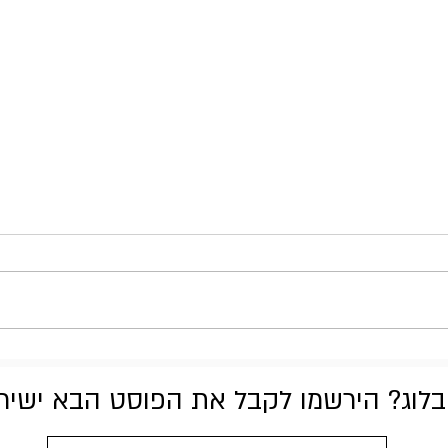
Gary Moore - Back on the
Streets
לוג? הירשמו לקבל את הפוסט הבא ישירות