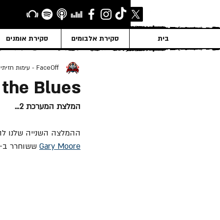
בית
סקירת אלבומים
סקירת אומנים
FaceOff - עימות חזיתי
 the Blues
המלצת המערכת 2...
ההמלצה השנייה שלנו להיום, היא האלבום "ill Got the Blues
Gary Moore
 ששוחרר ב- 26 למרץ 1990