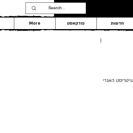
חדשות
פודקאסט
More