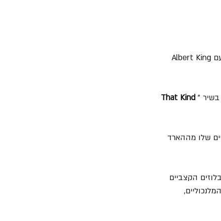
מור זוכה לשתף כאן פעולה עם גיבורי הילדות שלו ואפילו לנהל עימם דו-שיח גיטרות כמו זה עם Albert King 
בשיר "
That Kind 
ים שלו מההארד 
לוזים הקצביים 
מלנכוליים, 