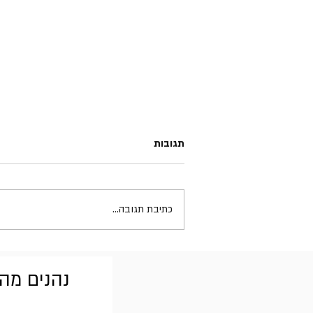
תגובות
כתיבת תגובה...
Gary Moore - How Blue Can
You Get
נהנים מהב