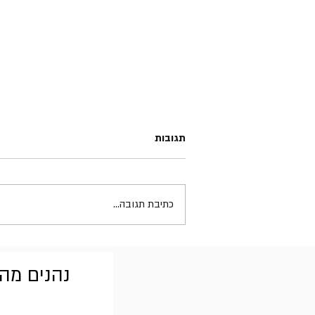
תגובות
Gojira - Magma
כתיבת תגובה...
נהנים מהב