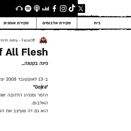
בית
סקירת אלבומים
סקירת אומנים
FaceOff - עימות חזיתי
f All Flesh
פינה בקטנה...
ב-13 לאוקטובר 2008 יצא אלבומה הרביעי "The Way of All Flesh" של להקת המטאל הצרפתית והמיוחדת
"Gojira"
האלבום. 
הוא גם זה שעיצב את העט