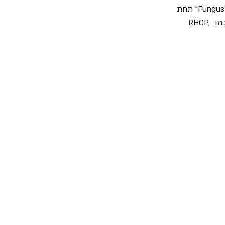
נוספים יחד עם המפיק ג'ים ובנובמבר 1995 הם שחררו את אלבום הבכורה שלהם "Fungus Amongus" תחת 
הלייבל העצמאי שלהם Stopuglynailfungus Music. חברי הלהקה שהושפעו רבות מלהקות כמו RHCP, 