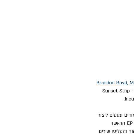
Brandon Boyd
, 
Mi
Katunich and José Pasillas החלו לכתוב ולנגן יחד והופיעו בכל מיני מועדונים וברים לאורך ה- Sunset Strip 
 שעות הלימודים ומנסים ליצור 
את המוסיקה שלהם. בשנת 1995 הם צרפו את Gavin Koppell על עמדת ה-DJ והקליטו את ה-EP הראשון 
ו מהר מאוד והקליטו שירים 