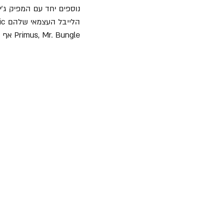
Primus, Mr. Bungle אף הודו להם בחלק ה"תודות" שבסוף הכריכה של האלבום. 