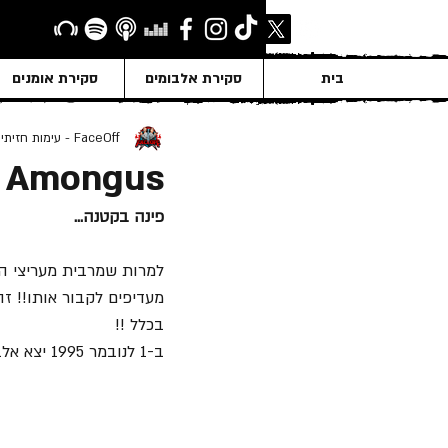
בית
סקירת אלבומים
סקירת אומנים
FaceOff - עימות חזיתי
s Amongus
פינה בקטנה...
למרות שמרבית מעריצי ה
מעדיפים לקבור אותו!! ז
בכלל !! 
ב-1 לנובמר 1995 יצא אלבום הבכורה של להקת Incubus.