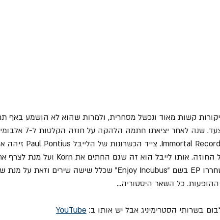
ורות קשות מאוד ונכשל מסחרית, ולמרות שהוא לא הושמע באף תחנת
שהוא גם לא נכנס לאף מצעד. שנה
חברת Sony שאז נקרא tal Records
ההופעות של Korn הם שחררו EP בשם "Enjoy Incubus" שכלל שישה שירים
ופעות. כל השאר היסטוריה...
ום בשרותי הסטרימיניג אבל יש אותו ב: 
YouTube