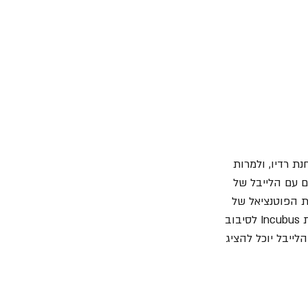
 רדיו, ולמרות 
 לאחר יציאתו חתמה הלהקה על חוזה הקלטות ל-7 אלבומים עם הלייבל של 
Immor. צייד הכשרונות של הלייבל Paul Pontius זיהה את הפוטנציאל של 
הלהקה והחתים אותה על החוזה. אותו לייבל הוא זה שגם החתים את Korn ועל מנת לצרף את Incubus לסיבוב 
 וזאת על מנת שהלייבל יוכל להציג 