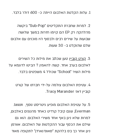
1. עלות הקלטת האלבום הייתה כ- 600 דולר בלבד.
2. למרות שחברת התקליטים "Sub-Pop" ביקשה 
מהלהקה רק EP הם קיימו חזרות במשך שלושה 
שבועות על שירים רבים ולבסוף היו מוכנים עם אלבום 
שלם שהוקלט ב- 30 שעות.
3. 
קורט קוביין
 טען שכתב את מילות כל השירים 
לאלבום בערב אחד. קשה להאמין ? הביטו לדוגמא על 
מילות השיר "School" שכולל 4 משפטים בלבד.
4. עטיפת האלבום צולמה על-ידי חברתו של קורט 
קוביין דאז Tracy Marander.
5. על עטיפת האלבום מופיע גיטריסט נוסף, Jason 
Everman, שגם קיבל קרדיט כאחד מהנגנים באלבום, 
למרות שלא ניגן באף אחד משירי האלבום. הוא גם 
שילם את הכסף עבור ההקלטות של האלבום. אוורמן 
ניגן אחר כך בס בלהקת "סאונדגארדן" לתקופה מאוד 