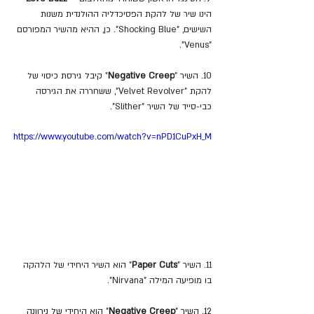
הינו שיר של להקת הפסיכדליה ההולנדית משנות 
השישים, "Shocking Blue". כן, ההיא מהשיר המפורסם 
"Venus".
10. השיר "
Negative Creep
" קיבל גירסת כיסוי של 
להקת "Velvet Revolver", ששחררה את הגירסה 
כבי-סייד של השיר "Slither".
https://www.youtube.com/watch?v=nPD1CuPxH_M
11. השיר "
Paper Cuts
" הוא השיר היחידי של הלהקה 
בו מופיעה המילה "Nirvana".
12. השיר "
Negative Creep
" הוא היחידי של נירוונה 