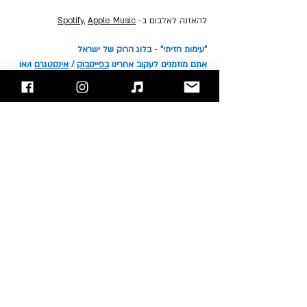
להאזנה לאלבום ב- 
Apple Music
, 
Spotify
"עימות חזיתי" - בלוג הרוק של ישראל
אתם מוזמנים לעקוב אחרינו 
בפייסבוק
 / 
אינסטגרם
 ו/או 
להירשם לאתר
Sub Pop
Melvins
Krist Novoselic
Nirvana
Kurt Cobain
סקירת אלבומים
פוסטים אחרונים
הצג הכול