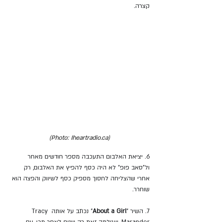
קצרה.
(Photo: Iheartradio.ca)
6. יציאת האלבום התעכבה מספר חודשים מאחר 
ול"סאב פופ" לא היה כסף להפיץ את האלבום, רק 
אחרי שהצליחה לחסוך מספיק כסף לשיווק והפצה הוא 
שוחרר.
7. השיר "
About a Girl
" נכתב על אותה Tracy 