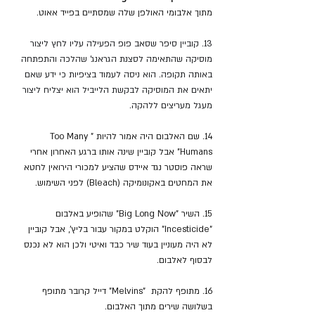
מתוך אלבומי האולפן שלה שמסתיים בפייד אאוט.
13. קוביין סיפר שסאב פופ הפעילה עליו לחץ ליצור 
מוסיקה שהתאימה לסצנת הגראנג' שהלכה והתפתחה 
באותה תקופה. הוא ניסה לעמוד בציפיות כי ידע שאם 
יתאים את המוסיקה לבקשת הלייביל הוא יצליח ליצור 
מעגל מעריצים ללהקה.
14. שם האלבום היה אמור להיות "Too Many 
Humans" אבל קוביין שינה אותו ברגע האחרון אחרי 
שראה פוסטר נגד איידס שהציע למכורי הירואין לחטא 
את המחטים באקונומיקה (Bleach) לפני השימוש.
15. השיר "Big Long Now" שהופיע באלבום 
"Incesticide" הוקלט במקור עבור בליץ', אבל קוביין 
לא היה מעוניין בעוד שיר כבד ואיטי ולכן הוא לא נכנס 
לבסוף לאלבום.
16. מתופף להקת  "Melvins" דייל קרובר מתופף 
בשלושה שירים מתוך האלבום.