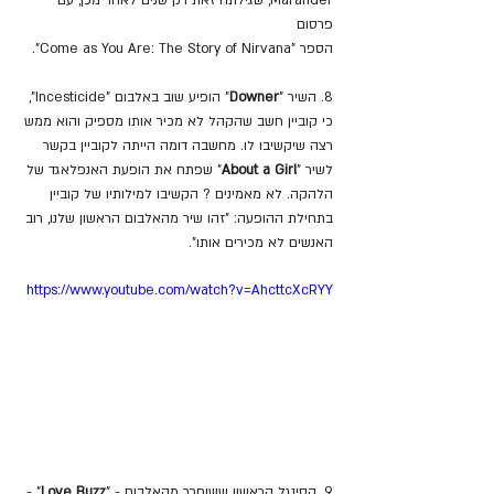
Marander, שגילתה זאת רק שנים לאחר מכן, עם 
פרסום 
הספר "Come as You Are: The Story of Nirvana".
8. השיר "
Downer
" הופיע שוב באלבום "Incesticide", 
כי קוביין חשב שהקהל לא מכיר אותו מספיק והוא ממש 
רצה שיקשיבו לו. מחשבה דומה הייתה לקוביין בקשר 
לשיר "
About a Girl
" שפתח את הופעת האנפלאגד של 
הלהקה. לא מאמינים ? הקשיבו למילותיו של קוביין 
בתחילת ההופעה: "זהו שיר מהאלבום הראשון שלנו, רוב 
האנשים לא מכירים אותו".
https://www.youtube.com/watch?v=AhcttcXcRYY
9. הסינגל הראשון ששוחרר מהאלבום - "
Love Buzz
" - 