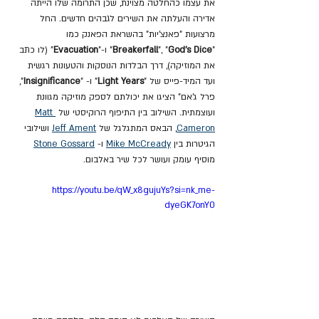
את עצמו כהחלטה מצוינת, שכן התרומה שלו הייתה 
אדירה והעלתה את השירים לגבהים חדשים. החל 
מרצועות "פאנצ'יות" בהשראת הפאנק כמו 
"
God's Dice
", "
Breakerfall
" ו-"
Evacuation
" (לו כתב 
את המוזיקה), דרך הבלדות הנוסקות והטעונות רגשית 
ועד המיד-פייס של "
Light Years
" ו- "
Insignificance
", 
פרל ג'אם" הציגו את יכולתם לספק מוזיקה מגוונת 
ועוצמתית. השילוב בין התיפוף הרוקיסטי של 
Matt 
Cameron
, הבאס המתגלגל של 
Jeff Ament
 ושילובי 
הגיטרות בין 
Mike McCready
 ו- 
Stone Gossard
מוסיף עומק ועושר לכל שיר באלבום.
https://youtu.be/qW_x8gujuYs?si=nk_me-
dyeGK7onY0