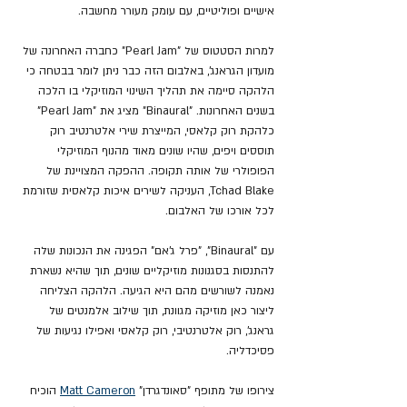
אישיים ופוליטיים, עם עומק מעורר מחשבה.
למרות הסטטוס של "Pearl Jam" כחברה האחרונה של 
מועדון הגראנג', באלבום הזה כבר ניתן לומר בבטחה כי 
הלהקה סיימה את תהליך השינוי המוזיקלי בו הלכה 
בשנים האחרונות. "Binaural" מציג את "Pearl Jam" 
כלהקת רוק קלאסי, המייצרת שירי אלטרנטיב רוק 
תוססים ויפים, שהיו שונים מאוד מהנוף המוזיקלי 
הפופולרי של אותה תקופה. ההפקה המצויינת של 
Tchad Blake, העניקה לשירים איכות קלאסית שזורמת 
לכל אורכו של האלבום.
עם "Binaural", "פרל ג'אם" הפגינה את הנכונות שלה 
להתנסות בסגנונות מוזיקליים שונים, תוך שהיא נשארת 
נאמנה לשורשים מהם היא הגיעה. הלהקה הצליחה 
ליצור כאן מוזיקה מגוונת, תוך שילוב אלמנטים של 
גראנג', רוק אלטרנטיבי, רוק קלאסי ואפילו נגיעות של 
פסיכדליה.
צירופו של מתופף "סאונדגרדן" 
Matt Cameron
 הוכיח 