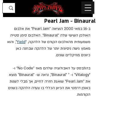
Pearl Jam - Binaural
ב-16 במאי 2000 הוציאה "Pearl Jam" את אלבום 
האולפן השישי שלה "Binaural". האלבום סימן סטייה 
משמעותית מהאלבום הקודם של הלהקה, "
Yield
", והוא 
מאמץ גישה ניסיונית יותר של הלהקה שבחנה כאן 
כיוונים מוזיקליים שונים.
בהתבסס על האבולוציה שלהם מאז "No Code" ו- 
"Vitalogy" ו- " "Binaural", נראה ש- "Binaural" מוצא 
את "Pearl Jam" שואגת חזרה לחיים, אך מבלי לשנות 
באופן דרמטי את הכיוון הכללי בו צעדה הלהקה בשנים 
הקודמות.