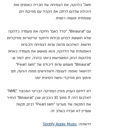
Jam" כלהקה, את הצמיחה של חבריה כאמנים ואת 
היכולת שלהם לרתק את הקהל עם מוזיקת רוק 
עוצמתית וטעונה רגשית.
עם "Binaural", "פרל ג'אם" חיזקה את מעמדה כלהקה 
שלא חוששת לפרוץ גבולות ולחקור טריטוריות מוזיקליות 
חדשות. האלבום מהווה עדות לצמיחה ולבגרות 
האמנותית של הלהקה, והוא מאשש את מעמדה כאחת 
מלהקות הרוק המשפיעות ביותר בדורה. ניתן לומר ש- 
"Binaural" משמש עדות ליכולת של "Pearl Jam" 
להישאר נאמנה לעצמה ולשלורשים ממנה הגיעה, תוך 
אימוץ גיוון מוזיקלי וגישה ניסיונית יותר.
לא לחינם העניק מגזין המוזיקה הבריטי המכובד "NME" 
לאלבום הזה 9 מתוך 10 כוכבים, שכן "Binaural" החזיר 
את התקווה של מעריצי "Pearl Jam" רבים, תקווה 
שעדיין לא אבדה בשלב זה.
להאזנה: 
Apple Music
Spotify