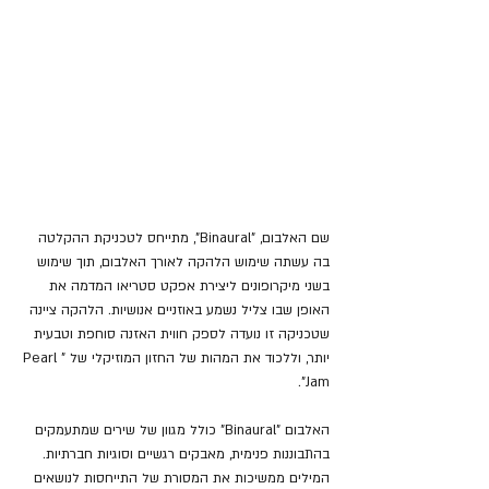
שם האלבום, "Binaural", מתייחס לטכניקת ההקלטה 
בה עשתה שימוש הלהקה לאורך האלבום, תוך שימוש 
בשני מיקרופונים ליצירת אפקט סטריאו המדמה את 
האופן שבו צליל נשמע באוזניים אנושיות. הלהקה ציינה 
שטכניקה זו נועדה לספק חווית האזנה סוחפת וטבעית 
יותר, וללכוד את המהות של החזון המוזיקלי של "Pearl 
Jam".
האלבום "Binaural" כולל מגוון של שירים שמתעמקים 
בהתבוננות פנימית, מאבקים רגשיים וסוגיות חברתיות. 
המילים ממשיכות את המסורת של התייחסות לנושאים 