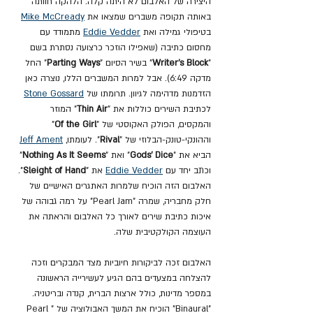
היצירה של האלבום לא היתה קלה. הלהקה חוותה 
באותה תקופה משברים שמצאו את 
Mike McCready
בטיפולי גמילה ואת 
Eddie Vedder
 מתמודד עם 
מחסום כתיבה (שאפילו הוזכר כרצועה נסתרת בשם 
"
Writer's Block
" בשיר הסיום "
Parting Ways
" החל 
מדקה 6:49). אבל למרות המשברים הללו, נוצרה כאן 
הזדמנות מדהימה לגיוון. תרומתו של 
Stone Gossard
לכתיבת השירים כוללות את "
Thin Air
" המוזר 
והמקסים, הפולק האקוסטי של "
Of the Girl
" 
וההונקי-טונק-הבלוזי של "
Rival
". לעומתו, 
Jeff Ament
הביא את "
Gods' Dice
" ואת "
Nothing As It Seems
" 
וכתב יחד עם 
Eddie Vedder
 את "
Sleight of Hand
". 
האלבום הזה הוכיח שלמרות האתגרים האישיים של 
חלק מחבריה, שמרה "Pearl Jam" על רמה גבוהה של 
איכות כתיבת שירים לאורך כל האלבום והראתה את 
העוצמה הקולקטיבית שלה.
האלבום זכה לביקורות חיוביות מצד המבקרים וזכה 
להצלחה במצעדים בהם הגיע לעשירייה הראשונה 
במספר מדינות, כולל ארצות הברית, קנדה ובריטניה. 
"Binaural" הוכיח את המשך האבולוציה של "Pearl 