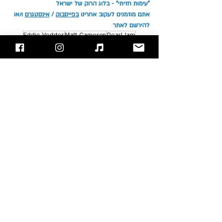
"עימות חזיתי" - בלוג הרוק של ישראל
אתם מוזמנים לעקוב אחרינו 
בפייסבוק
 / 
אינסטגרם
 ו/או 
להירשם לאתר
Eddie Vedder
Matt Cameron
Pearl Jam
Stone Gossard
Jeff Ament
Mike McCready
סקירת אלבומים
פוסטים אחרונים
הצג הכול