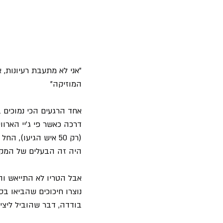
"אני לא מתעבת רעיונות,
המוזיקה"
אחד הרגעים הכי נמוכים
דרכה כאשר פי ג'יי הארוו
(רק 50 איש הגיעו), החל להתרוקן עוד יותר, כאשר מהקהל נשמעה בקשה "נשלם לכם, רק תפסיקו לנגן בבקשה"
היה זה הבעלים של המקו
אבל הטריו לא התייאש וה
נוצרו חיכוכים שהביאו בס
בודדה, דבר שהוביל ליציאת אלבום הפריצה שלה 