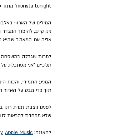
monsta tonight" מתוך שירו של ביפהראט "Tropical Hot Dog Night".
המילים של הארווי באלבום
ניק קייב, להיפוך המגדר ו
אליה את המאהב שהיא כל
למרות שגדלה במשפחה חי
תנ"כיים "אני מסתכלת על
המניע התמידי, והכוח היצ
תוך כדי מבט על האזור הא
לפנינו ניצבת זמרת רוק 
שלא מפחדת להראות לנו
להאזנה: 
Apple Music
, 
fy