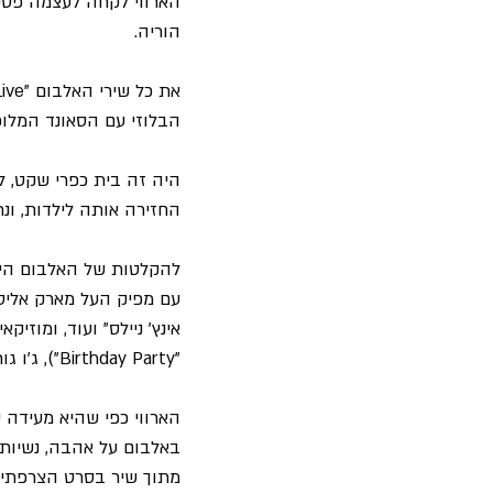
הארווי לקחה לעצמה פסק 
הוריה.
הבלוזי עם הסאונד המלוכ
היה זה בית כפרי שקט, ל
החזירה אותה לילדות, ונ
להקלטות של האלבום היא
עם מפיק העל מארק אליס (Flood) שהפיק אלבומים ל"דפש מו
אינץ' ניילס" ועוד, ומוזי
"Birthday Party"), ג'ו גור בגיטרה, וז'אן מארק בוטי על התופים.
הארווי כפי שהיא מעידה 
באלבום על אהבה, נשיות,
מתוך שיר בסרט הצרפתי "Guns for San Sebastian" משנת 68