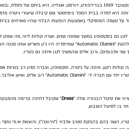
פולי ג'ין הארווי נולדה באוקטובר 1969 בברידפורט, דורסט, אנגליה, היא ביתם של פסל
ותה היא למדה בבית הספר בימינסטר שם קיבלה שיעורי גיטרה מזמ
אוד על טעמה המוסיקלי באמצעות הופעות הבלוז שהיו מארחים בביתם
נגן גם בסקסופון במשך שמונה שנים, ושרה קולות ליווי, מה שנתן לה
הדרוש כאשר הצטרפה ללהקת "Automatic Dlamini" שמייסדיה היו ג'ון פארי
 שני אלבומים), ורוב אליס שהמשיך לנגן איתה גם כטריו.
הקימה את פי ג'יי הארווי טריו יחד עם חברה ל- "omatic Dlamini
Dress
" שקיבל דחיפה קדימה מהמבקר 
בחר בו לסינגל השבוע.
יו, השני בהם בהפקת סטיב אלביני ("נירוונה"), והוצאת אי.פי נוסף ב