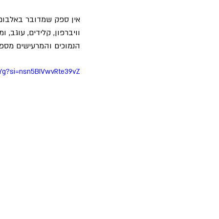
אין ספק שמדובר באלבום 
וויברפון, קלידים, עוגב,
הנמוכים והמרעישים מספ
jKYg?si=nsn5BIVwvRte39vZ