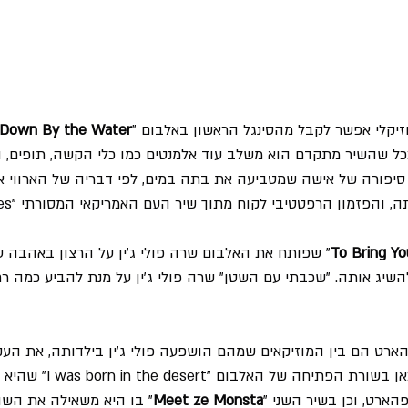
וזיקלי אפשר לקבל מהסינגל הראשון באלבום "
Down By the Water
כל שהשיר מתקדם הוא משלב עוד אלמנטים כמו כלי הקשה, תופים, ו
יפורה של אישה שמטביעה את בתה במים, לפי דבריה של הארווי אין
הפזמון הרפטטיבי לקוח מתוך שיר העם האמריקאי המסורתי "Salty Dog Blues"
To Bring Y
" שפותח את האלבום שרה פולי ג'ין על הרצון באהבה ע
השיג אותה. "שכבתי עם השטן" שרה פולי ג'ין על מנת להביע כמה רח
יפהארט הם בין המוזיקאים שמהם הושפעה פולי ג'ין בילדותה, את הע
ביפהארט אפשר למצוא כאן בשור
הארט, וכן בשיר השני "
Meet ze Monsta