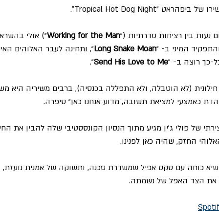
 נעות בין רציחות סדרתיות ("
Working for the Man
") אולי בהשרא
התפקיד המיני ב- "
Long Snake Moan
", ותחינה לעבר האלוהים האי
-כך רוצה ב- "
Send His Love to Me
".
לונית (לא הוטבלה, ולא התפללה בכנסיה), ברבים משיריה היא מש
 הדת כאמצעי למציאת תשובה, מדוע אנחנו כאן" סיפרה.
ירתי של פולי ג'ין מגיע מתוך הנסיון הקונססטיבי שלה להבין את החי
לוהי החזק, שהיה כאן לפנינו.
בשיא כוחה עם סקס אפיל שמשדרת סכנה, ותשוקה של אמנית נועזת, 
 את הצד האפל של נשמתה.
Spoti