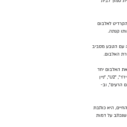
ת סמוך לבית 
חלק גדול מהקרדיט לאלבום 
תו קנתה.
ה עם הטבע מסביב 
רת האלבום.
ת האלבום יחד 
, "ניו אורדר", "אירייז'ר", "U2", "ניין 
ם הרעים", וב- 
חיים, היא כותבת 
שנכתב על דמות 