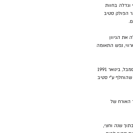
ת, ובנאי וגדלה בחוות 
ר הפולק סטיב 
.
 את הגיוון 
ש אותו מכנה הארווי, נפש התאומה 
הארווי כאמור שרה בלהקה קולות רקע, וניגנה על גיטרה, וסקסופון, וצברה נסיון רב בנגינת אנסמבל, בינואר 1991 
Aut" רוב אליס, ואיאן אוליבר, שהוחלף ע"י סטיב 
האורח של 
תוך שנה וחצי, 