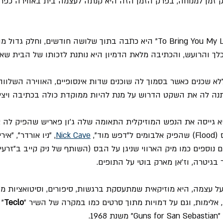
זמן למנוחה, בפרק הזמן הזה היא קנתה לעצמה בית באווירה כפרי
את כל שירי האלבום "To Bring You My Live" היא כתבה בתוך שלושה חודשים, ו
לך והרועש, והכתיבה מלאת הדמיון היא נותנת לזכותו של הבית שאו
לא שכנים כאשר בסמוך לה שוכנים שדות אינסופיים, האווירה השלוו
תנה לה את השקט הדרוש על מנת להיות ממוקדת כולה בכתיבה ויצי
 גייסה את הנפש המוזיקלית התאומה שלה ג'ון פאריש שהפיק לה א
ד", 
Nick Cave
קאים נוספים כמו מיק הארווי שניגן על הבס (השותף של ניק קייב ב"זרעי
על עצמה, היא מוזיקאית שמתעסקת ברגשות, סיפורים, וסיטואציות מה
 אלימות, וגם על דמויות מתוך סרטים כמו במקרה של השיר "
Teclo
" 
19.