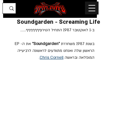
Soundgarden - Screaming Life
ב-1 לאוקטובר 1987 התחיל הטירוףףףףףףף……
בשנת 1987 משחררת 
"Soundgarden" 
את ה- EP 
הראשון שלה ואנחנו מתוודעים לראשונה לרביעייה 
המופלאה ובראשה 
Chris Cornell
.