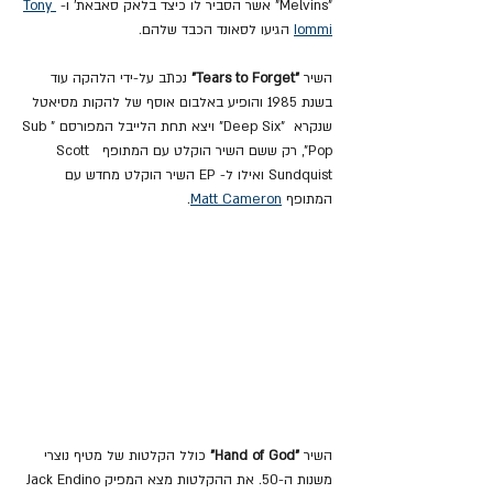
"Melvins" אשר הסביר לו כיצד בלאק סאבאת' ו- 
Tony 
Iommi
 הגיעו לסאונד הכבד שלהם.
השיר 
"Tears to Forget"
 נכתב על-ידי הלהקה עוד 
בשנת 1985 והופיע באלבום אוסף של להקות מסיאטל 
שנקרא  "Deep Six" ויצא תחת הלייבל המפורסם "Sub 
Pop", רק ששם השיר הוקלט עם המתופף  Scott 
Sundquist ואילו ל- EP השיר הוקלט מחדש עם 
המתופף 
Matt Cameron
.
השיר
 "Hand of God"
 כולל הקלטות של מטיף נוצרי 
משנות ה-50. את ההקלטות מצא המפיק Jack Endino 