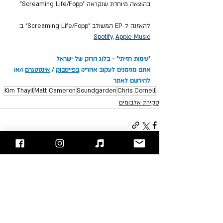
בהוצאה מיוחדת שנקראה "Screaming Life/Fopp".
להאזנה ל-EP המשולב "Screaming Life/Fopp" ב: 
Spotify
, 
Apple Music
"עימות חזיתי" - בלוג הרוק של ישראל
אתם מוזמנים לעקוב אחרינו 
בפייסבוק
 / 
אינסטגרם
 ו/או 
להירשם לאתר
Kim Thayil
Matt Cameron
Soundgarden
Chris Cornell
סקירת אלבומים
פוסטים אחרונים
הצג הכול