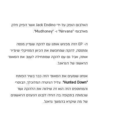
האלבום הופק על-ידי Jack Endino אשר הפיק חלק 
מאלבומי "Nirvana" ו- "Mudhoney".
ה- EP הזה מפגיש אותנו עם להקה שעדיין מנסה 
ומתנסה, להקה שמחפשת את הכיוון המוזיקלי שיגדיר 
אותה, אבל גם עם להקה שמתחילה לעצב את הסאונד 
הראשוני של הגראנג'.
אנחנו שומעים את הסאונד הזה כבר בשיר הפותח 
"Hunted Down"
. צליל הגיטרה המלוכלך, הבוסרי 
והמחוספס הזה הוא זה שילווה את הלהקה ועוד 
שכמותה בתקופה בה החלו לנבוט הניצנים הראשונים 
של מה שיקרא בהמשך גראנג'.