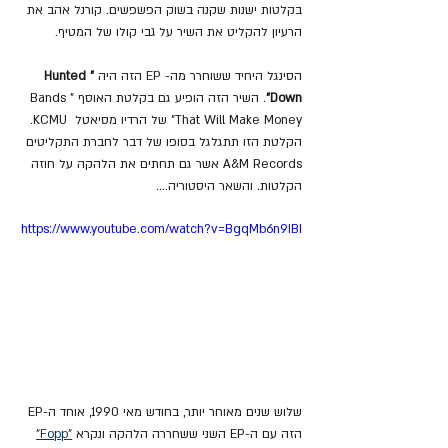
בקלטות ישנות שקנה בשוק הפשפשים. קורנל אהב את 
הרעיון להקליט את השיר על גבי קולו של המטיף.
הסינגל היחיד ששוחרר מה- EP הזה היה 
"Hunted 
Down"
. השיר הזה הופיע גם בקלטת האוסף "Bands 
That Will Make Money" של הרדיו מסיאטל  KCMU. 
הקלטת הזו תתגלגל בסופו של דבר לחברת התקליטים  
A&M Records אשר גם תחתים את הלהקה על חוזה 
הקלטות. והשאר היסטוריה....
https://www.youtube.com/watch?v=BgqMb6n9IBI
שלוש שנים מאוחר יותר, בחודש מאי 1990, אוחד ה-EP 
הזה עם ה-EP השני ששחררה הלהקה ונקרא 
"Fopp"