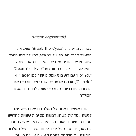
(Photo: crypticrock)
מבחינה מוזיקלית, "Break The Cycle" מציג את 
הסאונד הכבד המיוחד של Staind, המשלב ריפי גיטרה 
אינטנסיביים והוקים מלודיים. האלבום מאזן בצורה 
מופלאה בין רצועות כבדות כמו "Open Your Eyes" ו-
"For You" עם רגעים מאופקים יותר כמו "Fade" ו-
"Outside", שבהם אלמנטים אקוסטיים תופסים את 
הבכורה. טווח דינמי זה מוסיף עומק לחוויית ההאזנה 
הכוללת.
ביקורת אפשרית אחת על האלבום היא הנטייה שלו 
לגישה נוסחתית משהו. רצועות מסוימות עשויות להרגיש 
דומות מבחינת הסאונד והדינמיקה, ללא וריאציה ברורה. 
עם זאת, זה מקוזז על ידי האיכות העקבית של האלבום 
והיכולת של הלהקה לספק ביצועים טעונים רגשית.