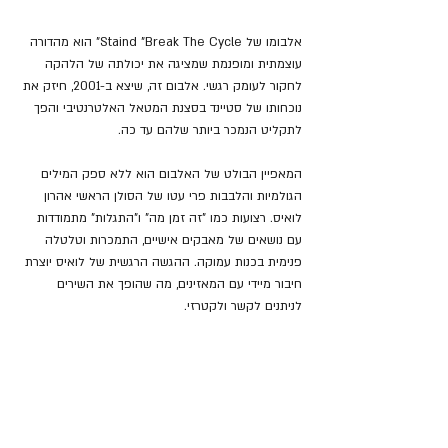
אלבומו של Staind "Break The Cycle" הוא מהדורה 
עוצמתית ומופנמת שמציגה את יכולתה של הלהקה 
לחקור לעומק רגשי. אלבום זה, שיצא ב-2001, חיזק את 
נוכחותו של סטיינד בסצנת המטאל האלטרנטיבי והפך 
לתקליט הנמכר ביותר שלהם עד כה.
המאפיין הבולט של האלבום הוא ללא ספק המילים 
הגולמיות והלבבות פרי עטו של הסולן הראשי אהרון 
לואיס. רצועות כמו "זה זמן מה" ו"התגלות" מתמודדות 
עם נושאים של מאבקים אישיים, התמכרות וטלטלה 
פנימית בכנות עמוקה. ההגשה הרגשית של לואיס יוצרת 
חיבור מיידי עם המאזינים, מה שהופך את השירים 
לניתנים לקשר ולקטרזי.