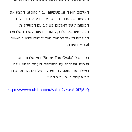
האלבום הוא הישג משמעותי עבור Staind, המציג את 
הצמיחה שלהם ככותבי שירים ומוזיקאים. המילים 
המופנמות של האלבום, בשילוב עם המוזיקליות 
העוצמתית של הלהקה, הופכים אותו לאחד האלבומים 
הבולטים בז'אנר המטאל האלטרנטיבי ובז'אנר ה-Nu-
Metal במיוחד.
בסך הכל, "Break The Cycle" הוא אלבום מושך 
ומופנם שמהדהד עם המאזינים. העומק הרגשי שלה, 
בשילוב עם התעוזה המוזיקלית של הלהקה, מגבשים 
את מקומה כשמיעת חובה !!!
https://www.youtube.com/watch?v=araU0fZj6oQ