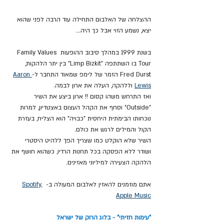
ההצלחה של האלבום התחילה עוד הרבה לפני שהוא 
יצא, נשמע הזוי אבל כך היה...
בשנת 1999 במהלך סיבוב ההופעות Family Values 
Tour בו השתתפה "Limp Bizkit" בין יתר הלהקות, 
Fred Durst הזמר של לימפ שמאוד התחבר ל-
Aaron 
Lewis
 וללהקה, העלה את ארון לבמה. 
ואז התרחש משהו קסום !! ארון ביצע את השיר 
"Outside" וסחף את הקהל העצום באצטדיון, למרות 
נוכחותו הבימתית היחסית "כבויה" הוא הצליח, בעזרת 
הקול והמילים לרגש את כולם. 
השיר שלא הוקלט כמו שצריך הפך ללהיט היסטרי 
ושודר ללא הפסקה בכל תחנות הרדיו, כשהוא חושף את 
הלהקה הצעירה למיליוני מאזינים.
אתם מוזמנים להאזין לאלבום המעולה ב- 
, 
Spotify
Apple Music
"עימות חזיתי" - בלוג הרוק של ישראל